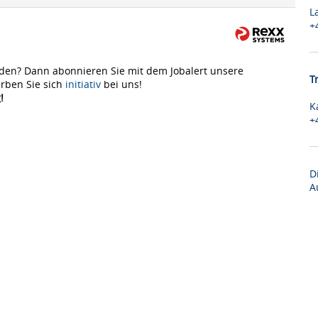
L
+
den? Dann abonnieren Sie mit dem Jobalert unsere
T
rben Sie sich
initiativ
bei uns!
!
K
+
D
A