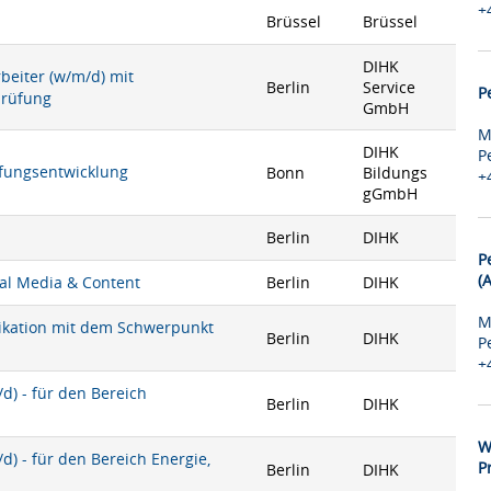
+
Brüssel
Brüssel
DIHK
rbeiter (w/m/d) mit
Berlin
Service
P
prüfung
GmbH
M
DIHK
P
rüfungsentwicklung
Bonn
Bildungs
+
gGmbH
Berlin
DIHK
P
(
ial Media & Content
Berlin
DIHK
M
nikation mit dem Schwerpunkt
Berlin
DIHK
P
+
) - für den Bereich
Berlin
DIHK
W
) - für den Bereich Energie,
P
Berlin
DIHK