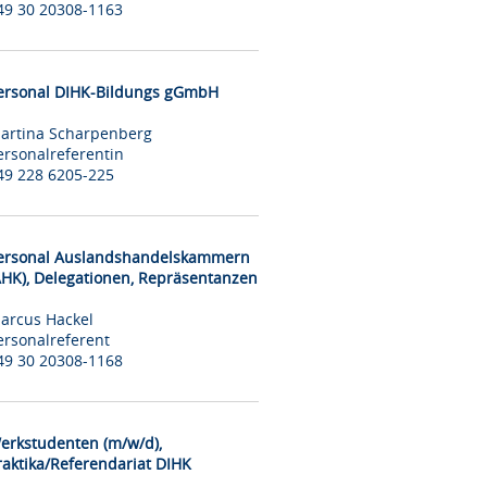
49 30 20308-1163
ersonal DIHK-Bildungs gGmbH
artina Scharpenberg
ersonalreferentin
49 228 6205-225
ersonal Auslandshandelskammern
AHK), Delegationen, Repräsentanzen
arcus Hackel
ersonalreferent
49 30 20308-1168
erkstudenten (m/w/d),
raktika/Referendariat DIHK