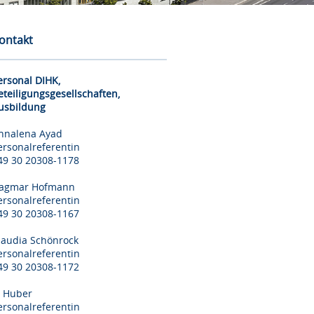
ontakt
ersonal DIHK,
eteiligungsgesellschaften,
usbildung
nnalena Ayad
ersonalreferentin
49 30 20308-1178
agmar Hofmann
ersonalreferentin
49 30 20308-1167
laudia Schönrock
ersonalreferentin
49 30 20308-1172
il Huber
ersonalreferentin