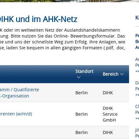
 DIHK und im AHK-Netz
K
IHK oder im weltweiten Netz der Auslandshandelskammern
P
bung. Bitte nutzen Sie das Online- Bewerbungsformular. Das
B
Sie und uns der schnellste Weg zum Erfolg. Ihre Anlagen, wie
A
e, laden Sie bequem in allen gängigen Formaten (.pdf, .doc,
A
P
+
Standort
Bereich
D
P
mm / Qualifizierte
Berlin
DIHK
+
K-Organisation
C
DIHK
P
ferenten (w/m/d)
Berlin
Service
+
GmbH
J
Berlin
DIHK
P