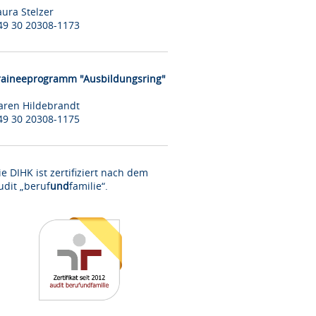
aura Stelzer
49 30 20308-1173
raineeprogramm "Ausbildungsring"
aren Hildebrandt
49 30 20308-1175
ie DIHK ist zertifiziert nach dem
udit „beruf
und
familie“.