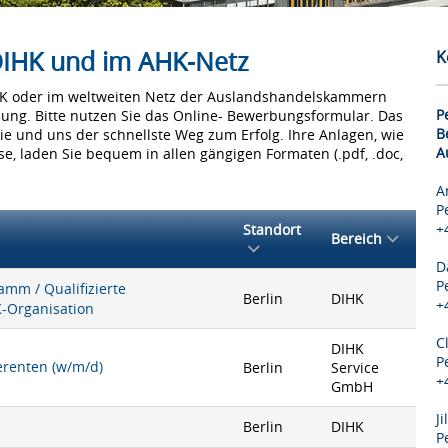
 DIHK und im AHK-Netz
K
IHK oder im weltweiten Netz der Auslandshandelskammern
P
bung. Bitte nutzen Sie das Online- Bewerbungsformular. Das
B
Sie und uns der schnellste Weg zum Erfolg. Ihre Anlagen, wie
A
e, laden Sie bequem in allen gängigen Formaten (.pdf, .doc,
A
P
+
Standort
Bereich
D
P
mm / Qualifizierte
Berlin
DIHK
+
K-Organisation
C
DIHK
P
ferenten (w/m/d)
Berlin
Service
+
GmbH
J
Berlin
DIHK
P