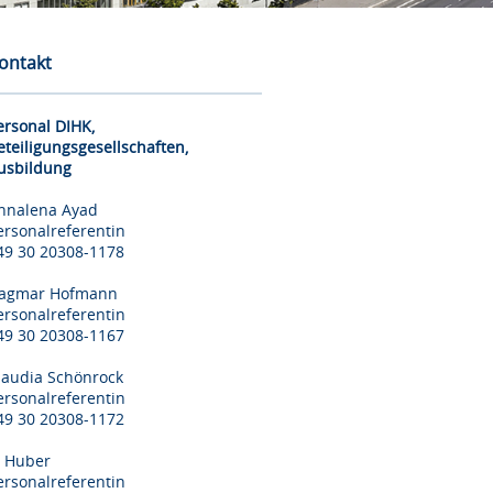
ontakt
ersonal DIHK,
eteiligungsgesellschaften,
usbildung
nnalena Ayad
ersonalreferentin
49 30 20308-1178
agmar Hofmann
ersonalreferentin
49 30 20308-1167
laudia Schönrock
ersonalreferentin
49 30 20308-1172
il Huber
ersonalreferentin