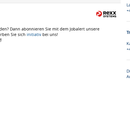
L
+
den? Dann abonnieren Sie mit dem Jobalert unsere
T
rben Sie sich
initiativ
bei uns!
!
K
+
D
A