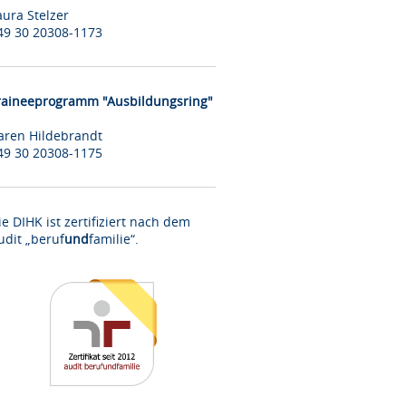
aura Stelzer
49 30 20308-1173
raineeprogramm "Ausbildungsring"
aren Hildebrandt
49 30 20308-1175
ie DIHK ist zertifiziert nach dem
udit „beruf
und
familie“.