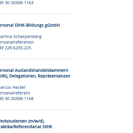
49 30 20308-1163
ersonal DIHK-Bildungs gGmbH
artina Scharpenberg
ersonalreferentin
49 228 6205-225
ersonal Auslandshandelskammern
AHK), Delegationen, Repräsentanzen
arcus Hackel
ersonalreferent
49 30 20308-1168
erkstudenten (m/w/d),
raktika/Referendariat DIHK