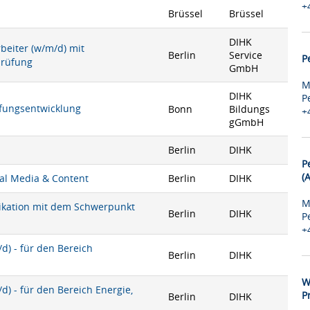
+
Brüssel
Brüssel
DIHK
rbeiter (w/m/d) mit
Berlin
Service
P
prüfung
GmbH
M
DIHK
P
rüfungsentwicklung
Bonn
Bildungs
+
gGmbH
Berlin
DIHK
P
(
ial Media & Content
Berlin
DIHK
M
nikation mit dem Schwerpunkt
Berlin
DIHK
P
+
) - für den Bereich
Berlin
DIHK
W
) - für den Bereich Energie,
P
Berlin
DIHK