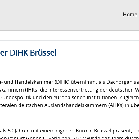
Home
der DIHK Brüssel
ie- und Handelskammer (DIHK) übernimmt als Dachorganisa
skammern (IHKs) die Interessenvertretung der deutschen W
Bundespolitik und den europäischen Institutionen. Zugleich 
lateralen deutschen Auslandshandelskammern (AHKs) in übe
 als 50 Jahren mit einem eigenen Büro in Brüssel präsent, 
 vor Ort Gehör zu verleihen. 2002 wurde das Team durch M