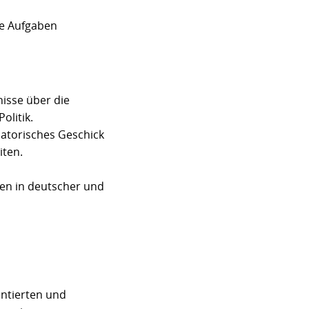
ve Aufgaben
nisse über die
olitik.
isatorisches Geschick
iten.
ten in deutscher und
entierten und