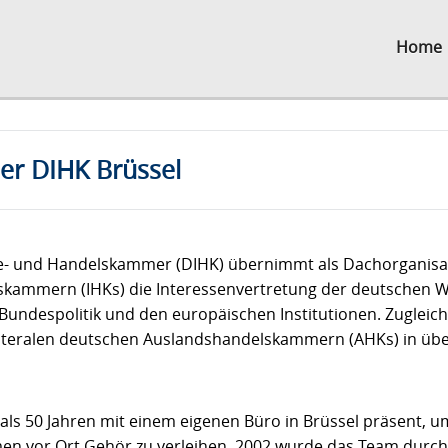
Home
der DIHK Brüssel
ie- und Handelskammer (DIHK) übernimmt als Dachorganisa
skammern (IHKs) die Interessenvertretung der deutschen W
Bundespolitik und den europäischen Institutionen. Zugleich 
lateralen deutschen Auslandshandelskammern (AHKs) in übe
 als 50 Jahren mit einem eigenen Büro in Brüssel präsent, 
 vor Ort Gehör zu verleihen. 2002 wurde das Team durch M