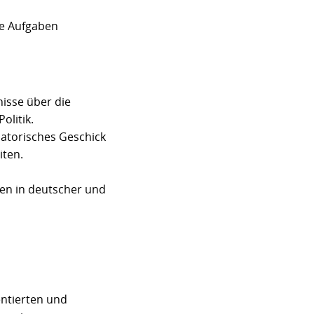
ve Aufgaben
nisse über die
olitik.
isatorisches Geschick
iten.
ten in deutscher und
entierten und