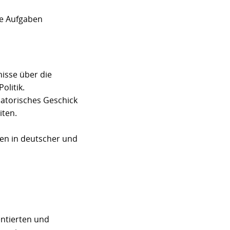
ve Aufgaben
nisse über die
olitik.
isatorisches Geschick
iten.
ten in deutscher und
entierten und