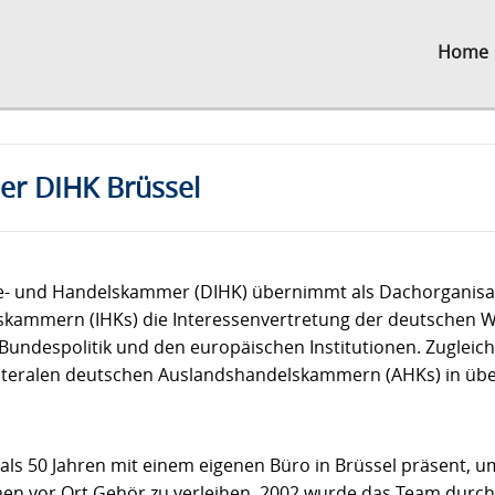
Home
der DIHK Brüssel
ie- und Handelskammer (DIHK) übernimmt als Dachorganisa
skammern (IHKs) die Interessenvertretung der deutschen W
Bundespolitik und den europäischen Institutionen. Zugleich 
lateralen deutschen Auslandshandelskammern (AHKs) in übe
 als 50 Jahren mit einem eigenen Büro in Brüssel präsent, 
 vor Ort Gehör zu verleihen. 2002 wurde das Team durch M