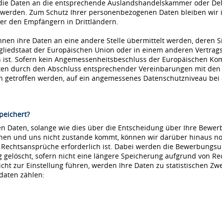
die Daten an die entsprechende Auslandshandelskammer oder Dele
 werden. Zum Schutz Ihrer personenbezogenen Daten bleiben wir i
r den Empfängern in Drittländern.
nnen ihre Daten an eine andere Stelle übermittelt werden, deren S
tgliedstaat der Europäischen Union oder in einem anderen Vertr
ist. Sofern kein Angemessenheitsbeschluss der Europäischen Kommi
aten durch den Abschluss entsprechender Vereinbarungen mit den
ln getroffen werden, auf ein angemessenes Datenschutzniveau be
peichert?
 Daten, solange wie dies über die Entscheidung über Ihre Bewerbu
hnen und uns nicht zustande kommt, können wir darüber hinaus no
e Rechtsansprüche erforderlich ist. Dabei werden die Bewerbungs
löscht, sofern nicht eine längere Speicherung aufgrund von Recht
nicht zur Einstellung führen, werden Ihre Daten zu statistischen Z
daten zählen: