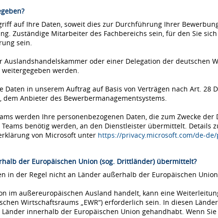
egeben?
iff auf Ihre Daten, soweit dies zur Durchführung Ihrer Bewerbung 
ung. Zuständige Mitarbeiter des Fachbereichs sein, für den Sie si
rung sein.
einer Auslandshandelskammer oder einer Delegation der deutschen 
 weitergegeben werden.
Daten in unserem Auftrag auf Basis von Verträgen nach Art. 28 D
ms, dem Anbieter des Bewerbermanagementsystems.
Teams werden Ihre personenbezogenen Daten, die zum Zwecke der
eams benötig werden, an den Dienstleister übermittelt. Details 
erklärung von Microsoft unter
https://privacy.microsoft.com/de-de
halb der Europäischen Union (sog. Drittländer) übermittelt?
 in der Regel nicht an Länder außerhalb der Europäischen Union 
tion im außereuropäischen Ausland handelt, kann eine Weiterleitu
chen Wirtschaftsraums „EWR“) erforderlich sein. In diesen Länder
Länder innerhalb der Europäischen Union gehandhabt. Wenn Sie si