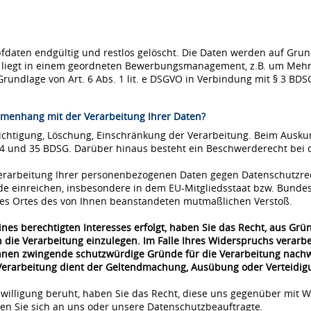
ten endgültig und restlos gelöscht. Die Daten werden auf Grundla
se liegt in einem geordneten Bewerbungsmanagement, z.B. um Mehr
Grundlage von Art. 6 Abs. 1 lit. e DSGVO in Verbindung mit § 3 BDS
menhang mit der Verarbeitung Ihrer Daten?
richtigung, Löschung, Einschränkung der Verarbeitung. Beim Ausk
34 und 35 BDSG. Darüber hinaus besteht ein Beschwerderecht bei 
 Verarbeitung Ihrer personenbezogenen Daten gegen Datenschutzre
de einreichen, insbesondere in dem EU-Mitgliedsstaat bzw. Bunde
 des Ortes des von Ihnen beanstandeten mutmaßlichen Verstoß.
nes berechtigten Interesses erfolgt, haben Sie das Recht, aus Grü
 die Verarbeitung einzulegen. Im Falle Ihres Widerspruchs verar
önnen zwingende schutzwürdige Gründe für die Verarbeitung nachwe
 Verarbeitung dient der Geltendmachung, Ausübung oder Verteidi
nwilligung beruht, haben Sie das Recht, diese uns gegenüber mit W
n Sie sich an uns oder unsere Datenschutzbeauftragte.