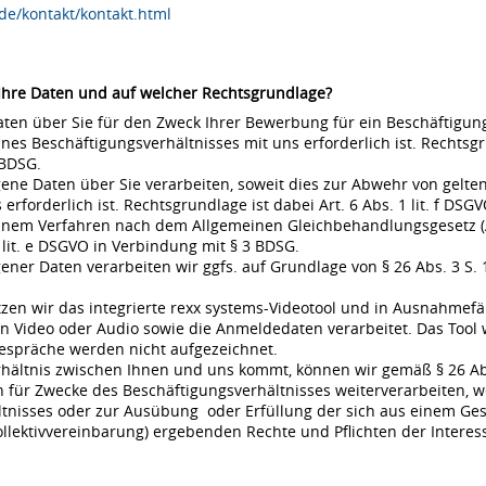
de/kontakt/kontakt.html
 Ihre Daten und auf welcher Rechtsgrundlage?
en über Sie für den Zweck Ihrer Bewerbung für ein Beschäftigungsv
s Beschäftigungsverhältnisses mit uns erforderlich ist. Rechtsgrund
 BDSG.
ne Daten über Sie verarbeiten, soweit dies zur Abwehr von gel
rderlich ist. Rechtsgrundlage ist dabei Art. 6 Abs. 1 lit. f DSGVO
 einem Verfahren nach dem Allgemeinen Gleichbehandlungsgesetz (A
 lit. e DSGVO in Verbindung mit § 3 BDSG.
r Daten verarbeiten wir ggfs. auf Grundlage von § 26 Abs. 3 S. 1 
en wir das integrierte rexx systems-Videotool und in Ausnahmefä
 Video oder Audio sowie die Anmeldedaten verarbeitet. Das Tool 
espräche werden nicht aufgezeichnet.
rhältnis zwischen Ihnen und uns kommt, können wir gemäß § 26 Ab
für Zwecke des Beschäftigungsverhältnisses weiterverarbeiten, w
nisses oder zur Ausübung oder Erfüllung der sich aus einem Gese
ollektivvereinbarung) ergebenden Rechte und Pflichten der Interes