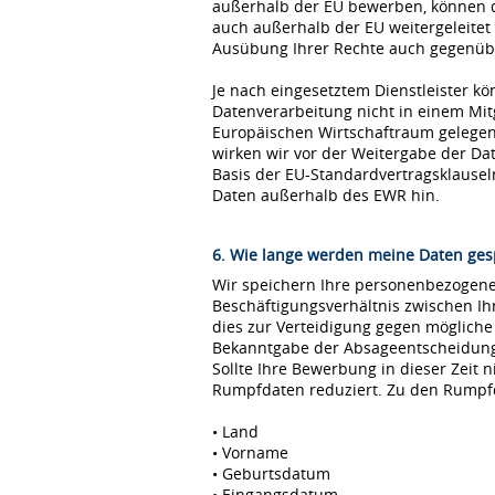
außerhalb der EU bewerben, können 
auch außerhalb der EU weitergeleitet
Ausübung Ihrer Rechte auch gegenübe
Je nach eingesetztem Dienstleister kö
Datenverarbeitung nicht in einem Mi
Europäischen Wirtschaftraum gelegen 
wirken wir vor der Weitergabe der D
Basis der EU-Standardvertragsklause
Daten außerhalb des EWR hin.
6. Wie lange werden meine Daten ges
Wir speichern Ihre personenbezogenen
Beschäftigungsverhältnis zwischen I
dies zur Verteidigung gegen möglich
Bekanntgabe der Absageentscheidung ge
Sollte Ihre Bewerbung in dieser Zeit 
Rumpfdaten reduziert. Zu den Rumpf
• Land
• Vorname
• Geburtsdatum
• Eingangsdatum