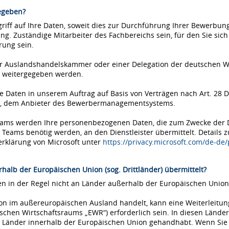
egeben?
iff auf Ihre Daten, soweit dies zur Durchführung Ihrer Bewerbung 
ung. Zuständige Mitarbeiter des Fachbereichs sein, für den Sie si
rung sein.
einer Auslandshandelskammer oder einer Delegation der deutschen 
 weitergegeben werden.
Daten in unserem Auftrag auf Basis von Verträgen nach Art. 28 D
ms, dem Anbieter des Bewerbermanagementsystems.
Teams werden Ihre personenbezogenen Daten, die zum Zwecke der
eams benötig werden, an den Dienstleister übermittelt. Details 
erklärung von Microsoft unter
https://privacy.microsoft.com/de-de
halb der Europäischen Union (sog. Drittländer) übermittelt?
 in der Regel nicht an Länder außerhalb der Europäischen Union 
tion im außereuropäischen Ausland handelt, kann eine Weiterleitu
chen Wirtschaftsraums „EWR“) erforderlich sein. In diesen Länder
Länder innerhalb der Europäischen Union gehandhabt. Wenn Sie si