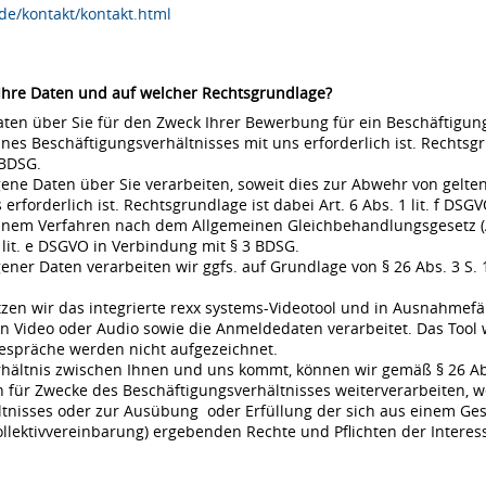
de/kontakt/kontakt.html
 Ihre Daten und auf welcher Rechtsgrundlage?
en über Sie für den Zweck Ihrer Bewerbung für ein Beschäftigungsv
s Beschäftigungsverhältnisses mit uns erforderlich ist. Rechtsgrund
 BDSG.
ne Daten über Sie verarbeiten, soweit dies zur Abwehr von gel
rderlich ist. Rechtsgrundlage ist dabei Art. 6 Abs. 1 lit. f DSGVO
 einem Verfahren nach dem Allgemeinen Gleichbehandlungsgesetz (A
 lit. e DSGVO in Verbindung mit § 3 BDSG.
r Daten verarbeiten wir ggfs. auf Grundlage von § 26 Abs. 3 S. 1 
en wir das integrierte rexx systems-Videotool und in Ausnahmefä
 Video oder Audio sowie die Anmeldedaten verarbeitet. Das Tool 
espräche werden nicht aufgezeichnet.
rhältnis zwischen Ihnen und uns kommt, können wir gemäß § 26 Ab
für Zwecke des Beschäftigungsverhältnisses weiterverarbeiten, w
nisses oder zur Ausübung oder Erfüllung der sich aus einem Gese
ollektivvereinbarung) ergebenden Rechte und Pflichten der Interes