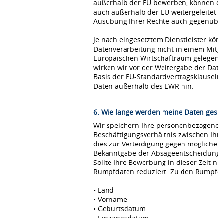
außerhalb der EU bewerben, können 
auch außerhalb der EU weitergeleitet
Ausübung Ihrer Rechte auch gegenübe
Je nach eingesetztem Dienstleister kö
Datenverarbeitung nicht in einem Mi
Europäischen Wirtschaftraum gelegen 
wirken wir vor der Weitergabe der D
Basis der EU-Standardvertragsklause
Daten außerhalb des EWR hin.
6. Wie lange werden meine Daten ges
Wir speichern Ihre personenbezogenen
Beschäftigungsverhältnis zwischen I
dies zur Verteidigung gegen möglich
Bekanntgabe der Absageentscheidung ge
Sollte Ihre Bewerbung in dieser Zeit 
Rumpfdaten reduziert. Zu den Rumpf
• Land
• Vorname
• Geburtsdatum
• Eingangsdatum