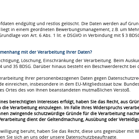
ten endgültig und restlos gelöscht. Die Daten werden auf Grundla
se liegt in einem geordneten Bewerbungsmanagement, z.B. um Mehr
Grundlage von Art. 6 Abs. 1 lit. e DSGVO in Verbindung mit § 3 BDS
menhang mit der Verarbeitung Ihrer Daten?
richtigung, Löschung, Einschränkung der Verarbeitung. Beim Ausk
34 und 35 BDSG. Darüber hinaus besteht ein Beschwerderecht bei 
 Verarbeitung Ihrer personenbezogenen Daten gegen Datenschutzre
de einreichen, insbesondere in dem EU-Mitgliedsstaat bzw. Bunde
 des Ortes des von Ihnen beanstandeten mutmaßlichen Verstoß.
nes berechtigten Interesses erfolgt, haben Sie das Recht, aus Grü
 die Verarbeitung einzulegen. Im Falle Ihres Widerspruchs verar
önnen zwingende schutzwürdige Gründe für die Verarbeitung nachwe
 Verarbeitung dient der Geltendmachung, Ausübung oder Verteidi
nwilligung beruht, haben Sie das Recht, diese uns gegenüber mit W
n Sie sich an uns oder unsere Datenschutzbeauftragte.