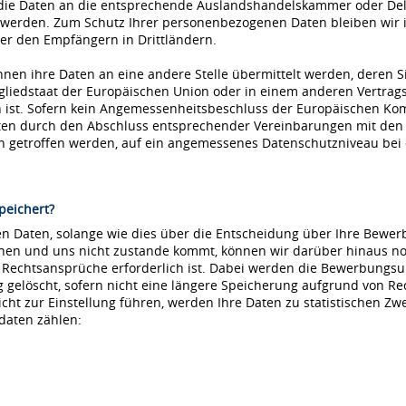
die Daten an die entsprechende Auslandshandelskammer oder Dele
 werden. Zum Schutz Ihrer personenbezogenen Daten bleiben wir i
r den Empfängern in Drittländern.
nnen ihre Daten an eine andere Stelle übermittelt werden, deren S
tgliedstaat der Europäischen Union oder in einem anderen Vertr
ist. Sofern kein Angemessenheitsbeschluss der Europäischen Kommi
aten durch den Abschluss entsprechender Vereinbarungen mit den
ln getroffen werden, auf ein angemessenes Datenschutzniveau be
peichert?
 Daten, solange wie dies über die Entscheidung über Ihre Bewerbu
hnen und uns nicht zustande kommt, können wir darüber hinaus no
e Rechtsansprüche erforderlich ist. Dabei werden die Bewerbungs
löscht, sofern nicht eine längere Speicherung aufgrund von Recht
nicht zur Einstellung führen, werden Ihre Daten zu statistischen Z
daten zählen: