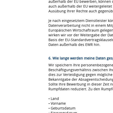
außerhalb der EU bewerben, können 
auch außerhalb der EU weitergeleitet
Ausübung Ihrer Rechte auch gegenübe
Je nach eingesetztem Dienstleister kö
Datenverarbeitung nicht in einem Mi
Europäischen Wirtschaftraum gelegen 
wirken wir vor der Weitergabe der D
Basis der EU-Standardvertragsklause
Daten außerhalb des EWR hin.
6. Wie lange werden meine Daten ges
Wir speichern Ihre personenbezogenen
Beschäftigungsverhältnis zwischen I
dies zur Verteidigung gegen möglich
Bekanntgabe der Absageentscheidung ge
Sollte Ihre Bewerbung in dieser Zeit 
Rumpfdaten reduziert. Zu den Rumpf
• Land
• Vorname
• Geburtsdatum
• Eingangsdatum