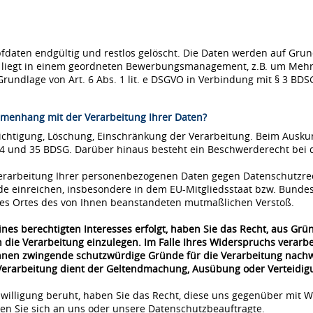
ten endgültig und restlos gelöscht. Die Daten werden auf Grundla
se liegt in einem geordneten Bewerbungsmanagement, z.B. um Mehr
Grundlage von Art. 6 Abs. 1 lit. e DSGVO in Verbindung mit § 3 BDS
menhang mit der Verarbeitung Ihrer Daten?
richtigung, Löschung, Einschränkung der Verarbeitung. Beim Ausk
34 und 35 BDSG. Darüber hinaus besteht ein Beschwerderecht bei 
 Verarbeitung Ihrer personenbezogenen Daten gegen Datenschutzre
de einreichen, insbesondere in dem EU-Mitgliedsstaat bzw. Bunde
 des Ortes des von Ihnen beanstandeten mutmaßlichen Verstoß.
nes berechtigten Interesses erfolgt, haben Sie das Recht, aus Grü
 die Verarbeitung einzulegen. Im Falle Ihres Widerspruchs verar
önnen zwingende schutzwürdige Gründe für die Verarbeitung nachwe
 Verarbeitung dient der Geltendmachung, Ausübung oder Verteidi
nwilligung beruht, haben Sie das Recht, diese uns gegenüber mit W
n Sie sich an uns oder unsere Datenschutzbeauftragte.