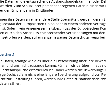
die Daten an die entsprechende Auslandshandelskammer oder Dele
 werden. Zum Schutz Ihrer personenbezogenen Daten bleiben wir i
r den Empfängern in Drittländern.
nnen ihre Daten an eine andere Stelle übermittelt werden, deren S
tgliedstaat der Europäischen Union oder in einem anderen Vertr
ist. Sofern kein Angemessenheitsbeschluss der Europäischen Kommi
aten durch den Abschluss entsprechender Vereinbarungen mit den
ln getroffen werden, auf ein angemessenes Datenschutzniveau be
peichert?
 Daten, solange wie dies über die Entscheidung über Ihre Bewerbu
hnen und uns nicht zustande kommt, können wir darüber hinaus no
e Rechtsansprüche erforderlich ist. Dabei werden die Bewerbungs
löscht, sofern nicht eine längere Speicherung aufgrund von Recht
nicht zur Einstellung führen, werden Ihre Daten zu statistischen Z
daten zählen: