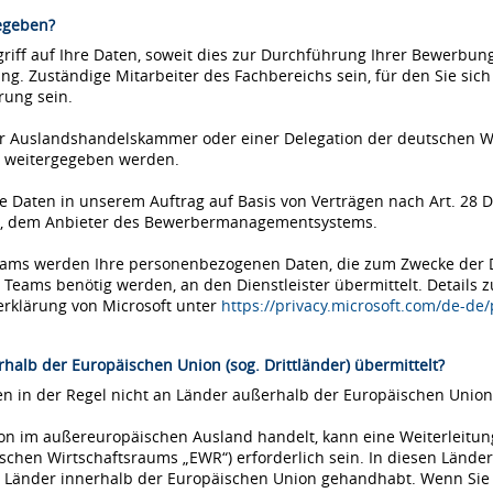
egeben?
iff auf Ihre Daten, soweit dies zur Durchführung Ihrer Bewerbung 
ung. Zuständige Mitarbeiter des Fachbereichs sein, für den Sie si
rung sein.
einer Auslandshandelskammer oder einer Delegation der deutschen 
 weitergegeben werden.
Daten in unserem Auftrag auf Basis von Verträgen nach Art. 28 D
ms, dem Anbieter des Bewerbermanagementsystems.
Teams werden Ihre personenbezogenen Daten, die zum Zwecke der
eams benötig werden, an den Dienstleister übermittelt. Details 
erklärung von Microsoft unter
https://privacy.microsoft.com/de-de
halb der Europäischen Union (sog. Drittländer) übermittelt?
 in der Regel nicht an Länder außerhalb der Europäischen Union 
tion im außereuropäischen Ausland handelt, kann eine Weiterleitu
chen Wirtschaftsraums „EWR“) erforderlich sein. In diesen Länder
Länder innerhalb der Europäischen Union gehandhabt. Wenn Sie si