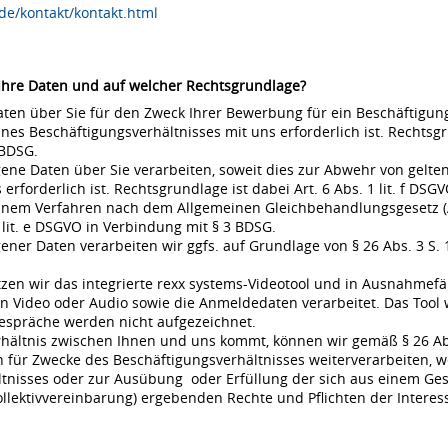
de/kontakt/kontakt.html
 Ihre Daten und auf welcher Rechtsgrundlage?
en über Sie für den Zweck Ihrer Bewerbung für ein Beschäftigungsv
s Beschäftigungsverhältnisses mit uns erforderlich ist. Rechtsgrund
 BDSG.
ne Daten über Sie verarbeiten, soweit dies zur Abwehr von gel
rderlich ist. Rechtsgrundlage ist dabei Art. 6 Abs. 1 lit. f DSGVO
 einem Verfahren nach dem Allgemeinen Gleichbehandlungsgesetz (A
 lit. e DSGVO in Verbindung mit § 3 BDSG.
r Daten verarbeiten wir ggfs. auf Grundlage von § 26 Abs. 3 S. 1 
en wir das integrierte rexx systems-Videotool und in Ausnahmefä
 Video oder Audio sowie die Anmeldedaten verarbeitet. Das Tool 
espräche werden nicht aufgezeichnet.
rhältnis zwischen Ihnen und uns kommt, können wir gemäß § 26 Ab
für Zwecke des Beschäftigungsverhältnisses weiterverarbeiten, w
nisses oder zur Ausübung oder Erfüllung der sich aus einem Gese
ollektivvereinbarung) ergebenden Rechte und Pflichten der Interes