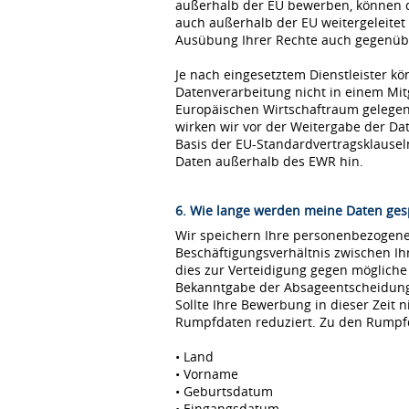
außerhalb der EU bewerben, können 
auch außerhalb der EU weitergeleitet
Ausübung Ihrer Rechte auch gegenübe
Je nach eingesetztem Dienstleister kö
Datenverarbeitung nicht in einem Mi
Europäischen Wirtschaftraum gelegen 
wirken wir vor der Weitergabe der D
Basis der EU-Standardvertragsklause
Daten außerhalb des EWR hin.
6. Wie lange werden meine Daten ges
Wir speichern Ihre personenbezogenen
Beschäftigungsverhältnis zwischen I
dies zur Verteidigung gegen möglich
Bekanntgabe der Absageentscheidung ge
Sollte Ihre Bewerbung in dieser Zeit 
Rumpfdaten reduziert. Zu den Rumpf
• Land
• Vorname
• Geburtsdatum
• Eingangsdatum