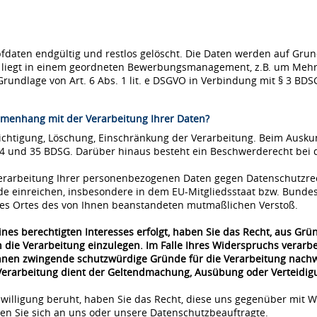
ten endgültig und restlos gelöscht. Die Daten werden auf Grundla
se liegt in einem geordneten Bewerbungsmanagement, z.B. um Mehr
Grundlage von Art. 6 Abs. 1 lit. e DSGVO in Verbindung mit § 3 BDS
menhang mit der Verarbeitung Ihrer Daten?
richtigung, Löschung, Einschränkung der Verarbeitung. Beim Ausk
34 und 35 BDSG. Darüber hinaus besteht ein Beschwerderecht bei 
 Verarbeitung Ihrer personenbezogenen Daten gegen Datenschutzre
de einreichen, insbesondere in dem EU-Mitgliedsstaat bzw. Bunde
 des Ortes des von Ihnen beanstandeten mutmaßlichen Verstoß.
nes berechtigten Interesses erfolgt, haben Sie das Recht, aus Grü
 die Verarbeitung einzulegen. Im Falle Ihres Widerspruchs verar
önnen zwingende schutzwürdige Gründe für die Verarbeitung nachwe
 Verarbeitung dient der Geltendmachung, Ausübung oder Verteidi
nwilligung beruht, haben Sie das Recht, diese uns gegenüber mit W
n Sie sich an uns oder unsere Datenschutzbeauftragte.