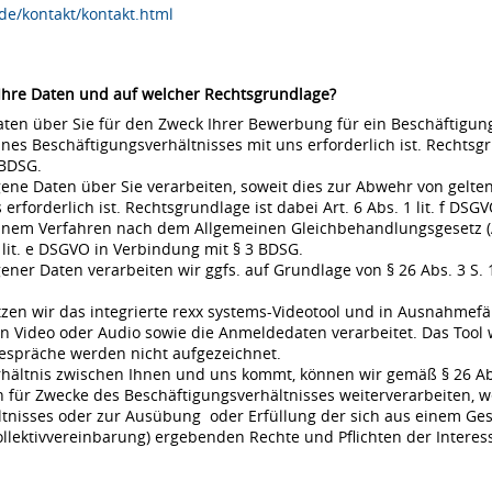
de/kontakt/kontakt.html
 Ihre Daten und auf welcher Rechtsgrundlage?
en über Sie für den Zweck Ihrer Bewerbung für ein Beschäftigungsv
s Beschäftigungsverhältnisses mit uns erforderlich ist. Rechtsgrund
 BDSG.
ne Daten über Sie verarbeiten, soweit dies zur Abwehr von gel
rderlich ist. Rechtsgrundlage ist dabei Art. 6 Abs. 1 lit. f DSGVO
 einem Verfahren nach dem Allgemeinen Gleichbehandlungsgesetz (A
 lit. e DSGVO in Verbindung mit § 3 BDSG.
r Daten verarbeiten wir ggfs. auf Grundlage von § 26 Abs. 3 S. 1 
en wir das integrierte rexx systems-Videotool und in Ausnahmefä
 Video oder Audio sowie die Anmeldedaten verarbeitet. Das Tool 
espräche werden nicht aufgezeichnet.
rhältnis zwischen Ihnen und uns kommt, können wir gemäß § 26 Ab
für Zwecke des Beschäftigungsverhältnisses weiterverarbeiten, w
nisses oder zur Ausübung oder Erfüllung der sich aus einem Gese
ollektivvereinbarung) ergebenden Rechte und Pflichten der Interes