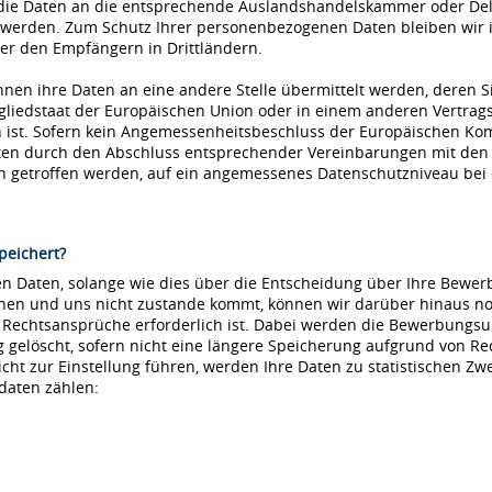
die Daten an die entsprechende Auslandshandelskammer oder Dele
 werden. Zum Schutz Ihrer personenbezogenen Daten bleiben wir i
r den Empfängern in Drittländern.
nnen ihre Daten an eine andere Stelle übermittelt werden, deren S
tgliedstaat der Europäischen Union oder in einem anderen Vertr
ist. Sofern kein Angemessenheitsbeschluss der Europäischen Kommi
aten durch den Abschluss entsprechender Vereinbarungen mit den
ln getroffen werden, auf ein angemessenes Datenschutzniveau be
peichert?
 Daten, solange wie dies über die Entscheidung über Ihre Bewerbu
hnen und uns nicht zustande kommt, können wir darüber hinaus no
e Rechtsansprüche erforderlich ist. Dabei werden die Bewerbungs
löscht, sofern nicht eine längere Speicherung aufgrund von Recht
nicht zur Einstellung führen, werden Ihre Daten zu statistischen Z
daten zählen: