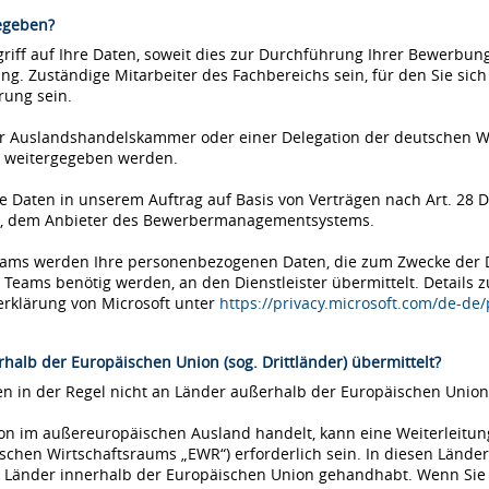
egeben?
iff auf Ihre Daten, soweit dies zur Durchführung Ihrer Bewerbung 
ung. Zuständige Mitarbeiter des Fachbereichs sein, für den Sie si
rung sein.
einer Auslandshandelskammer oder einer Delegation der deutschen 
 weitergegeben werden.
Daten in unserem Auftrag auf Basis von Verträgen nach Art. 28 D
ms, dem Anbieter des Bewerbermanagementsystems.
Teams werden Ihre personenbezogenen Daten, die zum Zwecke der
eams benötig werden, an den Dienstleister übermittelt. Details 
erklärung von Microsoft unter
https://privacy.microsoft.com/de-de
halb der Europäischen Union (sog. Drittländer) übermittelt?
 in der Regel nicht an Länder außerhalb der Europäischen Union 
tion im außereuropäischen Ausland handelt, kann eine Weiterleitu
chen Wirtschaftsraums „EWR“) erforderlich sein. In diesen Länder
Länder innerhalb der Europäischen Union gehandhabt. Wenn Sie si