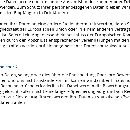
die Daten an die entsprechende Auslandshandelskammer oder Dele
 werden. Zum Schutz Ihrer personenbezogenen Daten bleiben wir i
r den Empfängern in Drittländern.
nnen ihre Daten an eine andere Stelle übermittelt werden, deren S
tgliedstaat der Europäischen Union oder in einem anderen Vertr
ist. Sofern kein Angemessenheitsbeschluss der Europäischen Kommi
aten durch den Abschluss entsprechender Vereinbarungen mit den
ln getroffen werden, auf ein angemessenes Datenschutzniveau be
peichert?
 Daten, solange wie dies über die Entscheidung über Ihre Bewerbu
hnen und uns nicht zustande kommt, können wir darüber hinaus no
e Rechtsansprüche erforderlich ist. Dabei werden die Bewerbungs
löscht, sofern nicht eine längere Speicherung aufgrund von Recht
nicht zur Einstellung führen, werden Ihre Daten zu statistischen Z
daten zählen: