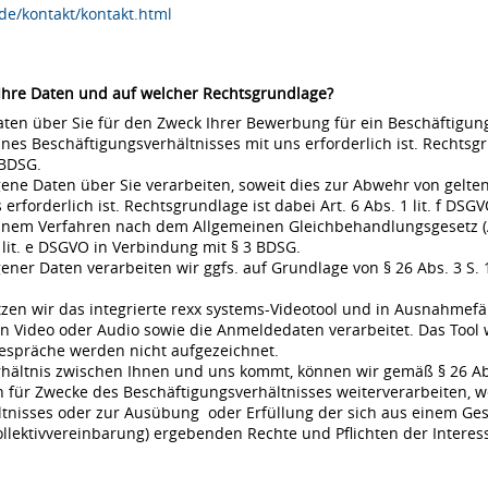
de/kontakt/kontakt.html
 Ihre Daten und auf welcher Rechtsgrundlage?
en über Sie für den Zweck Ihrer Bewerbung für ein Beschäftigungsv
s Beschäftigungsverhältnisses mit uns erforderlich ist. Rechtsgrund
 BDSG.
ne Daten über Sie verarbeiten, soweit dies zur Abwehr von gel
rderlich ist. Rechtsgrundlage ist dabei Art. 6 Abs. 1 lit. f DSGVO
 einem Verfahren nach dem Allgemeinen Gleichbehandlungsgesetz (A
 lit. e DSGVO in Verbindung mit § 3 BDSG.
r Daten verarbeiten wir ggfs. auf Grundlage von § 26 Abs. 3 S. 1 
en wir das integrierte rexx systems-Videotool und in Ausnahmefä
 Video oder Audio sowie die Anmeldedaten verarbeitet. Das Tool 
espräche werden nicht aufgezeichnet.
rhältnis zwischen Ihnen und uns kommt, können wir gemäß § 26 Ab
für Zwecke des Beschäftigungsverhältnisses weiterverarbeiten, w
nisses oder zur Ausübung oder Erfüllung der sich aus einem Gese
ollektivvereinbarung) ergebenden Rechte und Pflichten der Interes