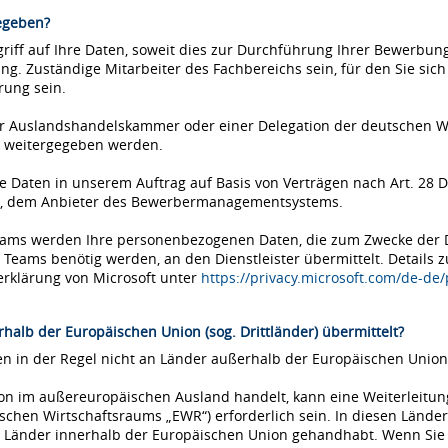
egeben?
iff auf Ihre Daten, soweit dies zur Durchführung Ihrer Bewerbung 
ung. Zuständige Mitarbeiter des Fachbereichs sein, für den Sie si
rung sein.
einer Auslandshandelskammer oder einer Delegation der deutschen 
 weitergegeben werden.
Daten in unserem Auftrag auf Basis von Verträgen nach Art. 28 D
ms, dem Anbieter des Bewerbermanagementsystems.
Teams werden Ihre personenbezogenen Daten, die zum Zwecke der
eams benötig werden, an den Dienstleister übermittelt. Details 
erklärung von Microsoft unter
https://privacy.microsoft.com/de-de
halb der Europäischen Union (sog. Drittländer) übermittelt?
 in der Regel nicht an Länder außerhalb der Europäischen Union 
tion im außereuropäischen Ausland handelt, kann eine Weiterleitu
chen Wirtschaftsraums „EWR“) erforderlich sein. In diesen Länder
Länder innerhalb der Europäischen Union gehandhabt. Wenn Sie si