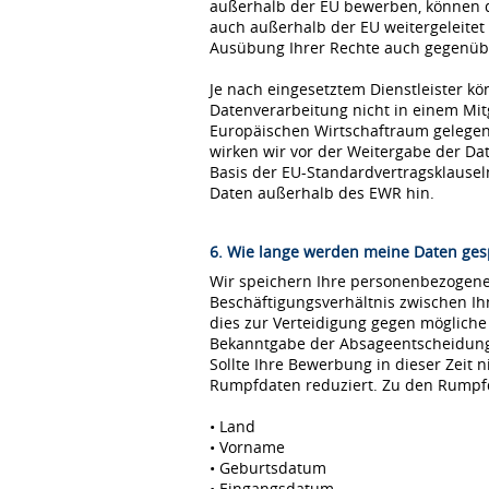
außerhalb der EU bewerben, können 
auch außerhalb der EU weitergeleitet
Ausübung Ihrer Rechte auch gegenübe
Je nach eingesetztem Dienstleister kö
Datenverarbeitung nicht in einem Mi
Europäischen Wirtschaftraum gelegen 
wirken wir vor der Weitergabe der D
Basis der EU-Standardvertragsklause
Daten außerhalb des EWR hin.
6. Wie lange werden meine Daten ges
Wir speichern Ihre personenbezogenen
Beschäftigungsverhältnis zwischen I
dies zur Verteidigung gegen möglich
Bekanntgabe der Absageentscheidung ge
Sollte Ihre Bewerbung in dieser Zeit 
Rumpfdaten reduziert. Zu den Rumpf
• Land
• Vorname
• Geburtsdatum
• Eingangsdatum