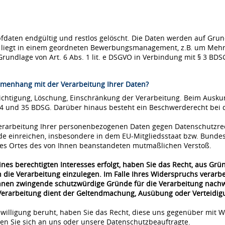
ten endgültig und restlos gelöscht. Die Daten werden auf Grundla
se liegt in einem geordneten Bewerbungsmanagement, z.B. um Mehr
Grundlage von Art. 6 Abs. 1 lit. e DSGVO in Verbindung mit § 3 BDS
menhang mit der Verarbeitung Ihrer Daten?
richtigung, Löschung, Einschränkung der Verarbeitung. Beim Ausk
34 und 35 BDSG. Darüber hinaus besteht ein Beschwerderecht bei 
 Verarbeitung Ihrer personenbezogenen Daten gegen Datenschutzre
de einreichen, insbesondere in dem EU-Mitgliedsstaat bzw. Bunde
 des Ortes des von Ihnen beanstandeten mutmaßlichen Verstoß.
nes berechtigten Interesses erfolgt, haben Sie das Recht, aus Grü
 die Verarbeitung einzulegen. Im Falle Ihres Widerspruchs verar
önnen zwingende schutzwürdige Gründe für die Verarbeitung nachwe
 Verarbeitung dient der Geltendmachung, Ausübung oder Verteidi
nwilligung beruht, haben Sie das Recht, diese uns gegenüber mit W
n Sie sich an uns oder unsere Datenschutzbeauftragte.