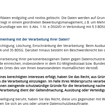
ten endgültig und restlos gelöscht. Die Daten werden auf Grundla
se liegt in einem geordneten Bewerbungsmanagement, z.B. um Mehr
Grundlage von Art. 6 Abs. 1 lit. e DSGVO in Verbindung mit § 3 BDS
menhang mit der Verarbeitung Ihrer Daten?
richtigung, Löschung, Einschränkung der Verarbeitung. Beim Ausk
34 und 35 BDSG. Darüber hinaus besteht ein Beschwerderecht bei 
 Verarbeitung Ihrer personenbezogenen Daten gegen Datenschutzre
de einreichen, insbesondere in dem EU-Mitgliedsstaat bzw. Bunde
 des Ortes des von Ihnen beanstandeten mutmaßlichen Verstoß.
nes berechtigten Interesses erfolgt, haben Sie das Recht, aus Grü
 die Verarbeitung einzulegen. Im Falle Ihres Widerspruchs verar
önnen zwingende schutzwürdige Gründe für die Verarbeitung nachwe
 Verarbeitung dient der Geltendmachung, Ausübung oder Verteidi
nwilligung beruht, haben Sie das Recht, diese uns gegenüber mit W
n Sie sich an uns oder unsere Datenschutzbeauftragte.