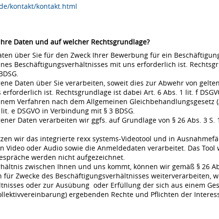
de/kontakt/kontakt.html
 Ihre Daten und auf welcher Rechtsgrundlage?
en über Sie für den Zweck Ihrer Bewerbung für ein Beschäftigungsv
s Beschäftigungsverhältnisses mit uns erforderlich ist. Rechtsgrund
 BDSG.
ne Daten über Sie verarbeiten, soweit dies zur Abwehr von gel
rderlich ist. Rechtsgrundlage ist dabei Art. 6 Abs. 1 lit. f DSGVO
 einem Verfahren nach dem Allgemeinen Gleichbehandlungsgesetz (A
 lit. e DSGVO in Verbindung mit § 3 BDSG.
r Daten verarbeiten wir ggfs. auf Grundlage von § 26 Abs. 3 S. 1 
en wir das integrierte rexx systems-Videotool und in Ausnahmefä
 Video oder Audio sowie die Anmeldedaten verarbeitet. Das Tool 
espräche werden nicht aufgezeichnet.
rhältnis zwischen Ihnen und uns kommt, können wir gemäß § 26 Ab
für Zwecke des Beschäftigungsverhältnisses weiterverarbeiten, w
nisses oder zur Ausübung oder Erfüllung der sich aus einem Gese
ollektivvereinbarung) ergebenden Rechte und Pflichten der Interes