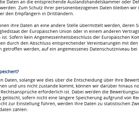
die Daten an die entsprechende Auslandshandelskammer oder Dele
 werden. Zum Schutz Ihrer personenbezogenen Daten bleiben wir i
r den Empfängern in Drittländern.
nnen ihre Daten an eine andere Stelle übermittelt werden, deren S
tgliedstaat der Europäischen Union oder in einem anderen Vertr
ist. Sofern kein Angemessenheitsbeschluss der Europäischen Kommi
aten durch den Abschluss entsprechender Vereinbarungen mit den
ln getroffen werden, auf ein angemessenes Datenschutzniveau be
peichert?
 Daten, solange wie dies über die Entscheidung über Ihre Bewerbu
hnen und uns nicht zustande kommt, können wir darüber hinaus no
e Rechtsansprüche erforderlich ist. Dabei werden die Bewerbungs
löscht, sofern nicht eine längere Speicherung aufgrund von Recht
nicht zur Einstellung führen, werden Ihre Daten zu statistischen Z
daten zählen: