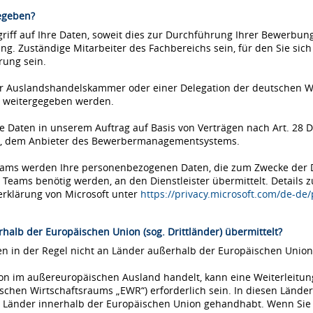
egeben?
iff auf Ihre Daten, soweit dies zur Durchführung Ihrer Bewerbung 
ung. Zuständige Mitarbeiter des Fachbereichs sein, für den Sie si
rung sein.
einer Auslandshandelskammer oder einer Delegation der deutschen 
 weitergegeben werden.
Daten in unserem Auftrag auf Basis von Verträgen nach Art. 28 D
ms, dem Anbieter des Bewerbermanagementsystems.
Teams werden Ihre personenbezogenen Daten, die zum Zwecke der
eams benötig werden, an den Dienstleister übermittelt. Details 
erklärung von Microsoft unter
https://privacy.microsoft.com/de-de
halb der Europäischen Union (sog. Drittländer) übermittelt?
 in der Regel nicht an Länder außerhalb der Europäischen Union 
tion im außereuropäischen Ausland handelt, kann eine Weiterleitu
chen Wirtschaftsraums „EWR“) erforderlich sein. In diesen Länder
Länder innerhalb der Europäischen Union gehandhabt. Wenn Sie si