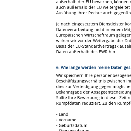
außerhalb der EU bewerben, können 
auch außerhalb der EU weitergeleitet
Ausübung Ihrer Rechte auch gegenübe
Je nach eingesetztem Dienstleister kö
Datenverarbeitung nicht in einem Mi
Europäischen Wirtschaftraum gelegen 
wirken wir vor der Weitergabe der D
Basis der EU-Standardvertragsklause
Daten außerhalb des EWR hin.
6. Wie lange werden meine Daten ges
Wir speichern Ihre personenbezogenen
Beschäftigungsverhältnis zwischen I
dies zur Verteidigung gegen möglich
Bekanntgabe der Absageentscheidung ge
Sollte Ihre Bewerbung in dieser Zeit 
Rumpfdaten reduziert. Zu den Rumpf
• Land
• Vorname
• Geburtsdatum
• Eingangsdatum