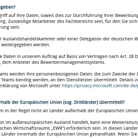
egeben?
iff auf Ihre Daten, soweit dies zur Durchführung Ihrer Bewerbung 
ung. Zuständige Mitarbeiter des Fachbereichs sein, für den Sie si
rung sein.
einer Auslandshandelskammer oder einer Delegation der deutschen 
 weitergegeben werden.
Daten in unserem Auftrag auf Basis von Verträgen nach Art. 28 D
ms, dem Anbieter des Bewerbermanagementsystems.
Teams werden Ihre personenbezogenen Daten, die zum Zwecke der
eams benötig werden, an den Dienstleister übermittelt. Details 
erklärung von Microsoft unter
https://privacy.microsoft.com/de-de
halb der Europäischen Union (sog. Drittländer) übermittelt?
 in der Regel nicht an Länder außerhalb der Europäischen Union 
tion im außereuropäischen Ausland handelt, kann eine Weiterleitu
chen Wirtschaftsraums „EWR“) erforderlich sein. In diesen Länder
Länder innerhalb der Europäischen Union gehandhabt. Wenn Sie si