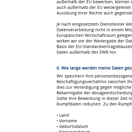
außerhalb der EU bewerben, können 
auch außerhalb der EU weitergeleitet
Ausübung Ihrer Rechte auch gegenübe
Je nach eingesetztem Dienstleister kö
Datenverarbeitung nicht in einem Mi
Europäischen Wirtschaftraum gelegen 
wirken wir vor der Weitergabe der D
Basis der EU-Standardvertragsklause
Daten außerhalb des EWR hin.
6. Wie lange werden meine Daten ges
Wir speichern Ihre personenbezogenen
Beschäftigungsverhältnis zwischen I
dies zur Verteidigung gegen möglich
Bekanntgabe der Absageentscheidung ge
Sollte Ihre Bewerbung in dieser Zeit 
Rumpfdaten reduziert. Zu den Rumpf
• Land
• Vorname
• Geburtsdatum
• Eingangsdatum