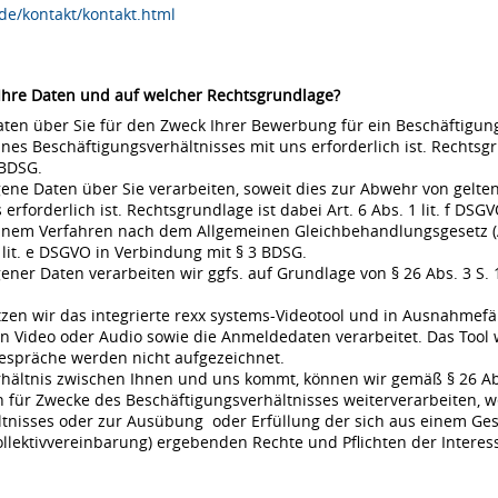
de/kontakt/kontakt.html
 Ihre Daten und auf welcher Rechtsgrundlage?
en über Sie für den Zweck Ihrer Bewerbung für ein Beschäftigungsv
s Beschäftigungsverhältnisses mit uns erforderlich ist. Rechtsgrund
 BDSG.
ne Daten über Sie verarbeiten, soweit dies zur Abwehr von gel
rderlich ist. Rechtsgrundlage ist dabei Art. 6 Abs. 1 lit. f DSGVO
 einem Verfahren nach dem Allgemeinen Gleichbehandlungsgesetz (A
 lit. e DSGVO in Verbindung mit § 3 BDSG.
r Daten verarbeiten wir ggfs. auf Grundlage von § 26 Abs. 3 S. 1 
en wir das integrierte rexx systems-Videotool und in Ausnahmefä
 Video oder Audio sowie die Anmeldedaten verarbeitet. Das Tool 
espräche werden nicht aufgezeichnet.
rhältnis zwischen Ihnen und uns kommt, können wir gemäß § 26 Ab
für Zwecke des Beschäftigungsverhältnisses weiterverarbeiten, w
nisses oder zur Ausübung oder Erfüllung der sich aus einem Gese
ollektivvereinbarung) ergebenden Rechte und Pflichten der Interes