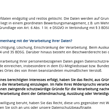
ten endgültig und restlos gelöscht. Die Daten werden auf Grundla
se liegt in einem geordneten Bewerbungsmanagement, z.B. um Mehr
Grundlage von Art. 6 Abs. 1 lit. e DSGVO in Verbindung mit § 3 BDS
menhang mit der Verarbeitung Ihrer Daten?
richtigung, Löschung, Einschränkung der Verarbeitung. Beim Ausk
34 und 35 BDSG. Darüber hinaus besteht ein Beschwerderecht bei 
 Verarbeitung Ihrer personenbezogenen Daten gegen Datenschutzre
de einreichen, insbesondere in dem EU-Mitgliedsstaat bzw. Bunde
 des Ortes des von Ihnen beanstandeten mutmaßlichen Verstoß.
nes berechtigten Interesses erfolgt, haben Sie das Recht, aus Grü
 die Verarbeitung einzulegen. Im Falle Ihres Widerspruchs verar
önnen zwingende schutzwürdige Gründe für die Verarbeitung nachwe
 Verarbeitung dient der Geltendmachung, Ausübung oder Verteidi
nwilligung beruht, haben Sie das Recht, diese uns gegenüber mit W
n Sie sich an uns oder unsere Datenschutzbeauftragte.