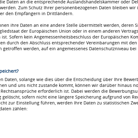
die Daten an die entsprechende Auslandshandelskammer oder Dele
 werden. Zum Schutz Ihrer personenbezogenen Daten bleiben wir i
r den Empfängern in Drittländern.
nnen ihre Daten an eine andere Stelle übermittelt werden, deren S
tgliedstaat der Europäischen Union oder in einem anderen Vertr
ist. Sofern kein Angemessenheitsbeschluss der Europäischen Kommi
aten durch den Abschluss entsprechender Vereinbarungen mit den
ln getroffen werden, auf ein angemessenes Datenschutzniveau be
peichert?
 Daten, solange wie dies über die Entscheidung über Ihre Bewerbu
hnen und uns nicht zustande kommt, können wir darüber hinaus no
e Rechtsansprüche erforderlich ist. Dabei werden die Bewerbungs
löscht, sofern nicht eine längere Speicherung aufgrund von Recht
nicht zur Einstellung führen, werden Ihre Daten zu statistischen Z
daten zählen: