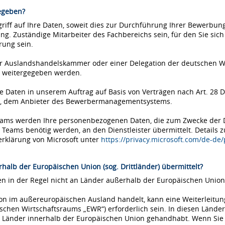
egeben?
iff auf Ihre Daten, soweit dies zur Durchführung Ihrer Bewerbung 
ung. Zuständige Mitarbeiter des Fachbereichs sein, für den Sie si
rung sein.
einer Auslandshandelskammer oder einer Delegation der deutschen 
 weitergegeben werden.
Daten in unserem Auftrag auf Basis von Verträgen nach Art. 28 D
ms, dem Anbieter des Bewerbermanagementsystems.
Teams werden Ihre personenbezogenen Daten, die zum Zwecke der
eams benötig werden, an den Dienstleister übermittelt. Details 
erklärung von Microsoft unter
https://privacy.microsoft.com/de-de
halb der Europäischen Union (sog. Drittländer) übermittelt?
 in der Regel nicht an Länder außerhalb der Europäischen Union 
tion im außereuropäischen Ausland handelt, kann eine Weiterleitu
chen Wirtschaftsraums „EWR“) erforderlich sein. In diesen Länder
Länder innerhalb der Europäischen Union gehandhabt. Wenn Sie si