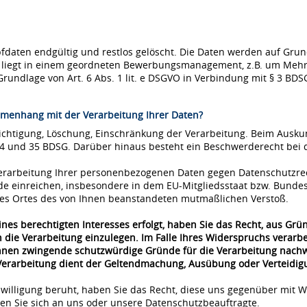
ten endgültig und restlos gelöscht. Die Daten werden auf Grundla
se liegt in einem geordneten Bewerbungsmanagement, z.B. um Mehr
Grundlage von Art. 6 Abs. 1 lit. e DSGVO in Verbindung mit § 3 BDS
menhang mit der Verarbeitung Ihrer Daten?
richtigung, Löschung, Einschränkung der Verarbeitung. Beim Ausk
34 und 35 BDSG. Darüber hinaus besteht ein Beschwerderecht bei 
 Verarbeitung Ihrer personenbezogenen Daten gegen Datenschutzre
de einreichen, insbesondere in dem EU-Mitgliedsstaat bzw. Bunde
 des Ortes des von Ihnen beanstandeten mutmaßlichen Verstoß.
nes berechtigten Interesses erfolgt, haben Sie das Recht, aus Grü
 die Verarbeitung einzulegen. Im Falle Ihres Widerspruchs verar
önnen zwingende schutzwürdige Gründe für die Verarbeitung nachwe
 Verarbeitung dient der Geltendmachung, Ausübung oder Verteidi
nwilligung beruht, haben Sie das Recht, diese uns gegenüber mit W
n Sie sich an uns oder unsere Datenschutzbeauftragte.