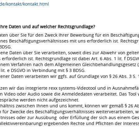
de/kontakt/kontakt.html
 Ihre Daten und auf welcher Rechtsgrundlage?
en über Sie für den Zweck Ihrer Bewerbung für ein Beschäftigungsv
s Beschäftigungsverhältnisses mit uns erforderlich ist. Rechtsgrund
 BDSG.
ne Daten über Sie verarbeiten, soweit dies zur Abwehr von gel
rderlich ist. Rechtsgrundlage ist dabei Art. 6 Abs. 1 lit. f DSGVO
 einem Verfahren nach dem Allgemeinen Gleichbehandlungsgesetz (A
 lit. e DSGVO in Verbindung mit § 3 BDSG.
r Daten verarbeiten wir ggfs. auf Grundlage von § 26 Abs. 3 S. 1 
en wir das integrierte rexx systems-Videotool und in Ausnahmefä
 Video oder Audio sowie die Anmeldedaten verarbeitet. Das Tool 
espräche werden nicht aufgezeichnet.
rhältnis zwischen Ihnen und uns kommt, können wir gemäß § 26 Ab
für Zwecke des Beschäftigungsverhältnisses weiterverarbeiten, w
nisses oder zur Ausübung oder Erfüllung der sich aus einem Gese
ollektivvereinbarung) ergebenden Rechte und Pflichten der Interes