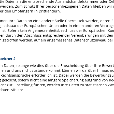
die Daten an die entsprechende Auslandshandelskammer oder Dele
 werden. Zum Schutz Ihrer personenbezogenen Daten bleiben wir i
r den Empfängern in Drittländern.
nnen ihre Daten an eine andere Stelle übermittelt werden, deren S
tgliedstaat der Europäischen Union oder in einem anderen Vertr
ist. Sofern kein Angemessenheitsbeschluss der Europäischen Kommi
aten durch den Abschluss entsprechender Vereinbarungen mit den
ln getroffen werden, auf ein angemessenes Datenschutzniveau be
peichert?
 Daten, solange wie dies über die Entscheidung über Ihre Bewerbu
hnen und uns nicht zustande kommt, können wir darüber hinaus no
e Rechtsansprüche erforderlich ist. Dabei werden die Bewerbungs
löscht, sofern nicht eine längere Speicherung aufgrund von Recht
nicht zur Einstellung führen, werden Ihre Daten zu statistischen Z
daten zählen: