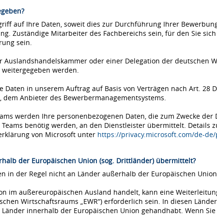
egeben?
iff auf Ihre Daten, soweit dies zur Durchführung Ihrer Bewerbung 
ung. Zuständige Mitarbeiter des Fachbereichs sein, für den Sie si
rung sein.
einer Auslandshandelskammer oder einer Delegation der deutschen 
 weitergegeben werden.
Daten in unserem Auftrag auf Basis von Verträgen nach Art. 28 D
ms, dem Anbieter des Bewerbermanagementsystems.
Teams werden Ihre personenbezogenen Daten, die zum Zwecke der
eams benötig werden, an den Dienstleister übermittelt. Details 
erklärung von Microsoft unter
https://privacy.microsoft.com/de-de
halb der Europäischen Union (sog. Drittländer) übermittelt?
 in der Regel nicht an Länder außerhalb der Europäischen Union 
tion im außereuropäischen Ausland handelt, kann eine Weiterleitu
chen Wirtschaftsraums „EWR“) erforderlich sein. In diesen Länder
Länder innerhalb der Europäischen Union gehandhabt. Wenn Sie si