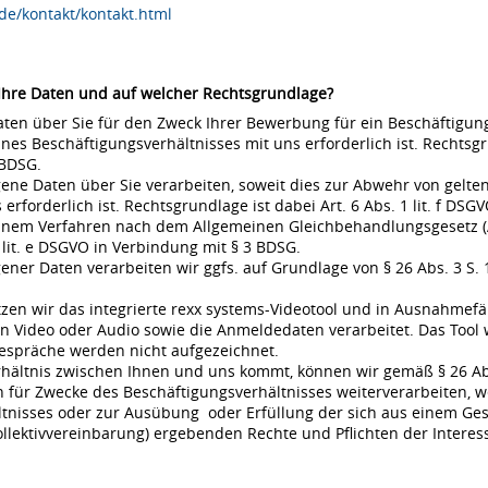
de/kontakt/kontakt.html
 Ihre Daten und auf welcher Rechtsgrundlage?
en über Sie für den Zweck Ihrer Bewerbung für ein Beschäftigungsv
s Beschäftigungsverhältnisses mit uns erforderlich ist. Rechtsgrund
 BDSG.
ne Daten über Sie verarbeiten, soweit dies zur Abwehr von gel
rderlich ist. Rechtsgrundlage ist dabei Art. 6 Abs. 1 lit. f DSGVO
 einem Verfahren nach dem Allgemeinen Gleichbehandlungsgesetz (A
 lit. e DSGVO in Verbindung mit § 3 BDSG.
r Daten verarbeiten wir ggfs. auf Grundlage von § 26 Abs. 3 S. 1 
en wir das integrierte rexx systems-Videotool und in Ausnahmefä
 Video oder Audio sowie die Anmeldedaten verarbeitet. Das Tool 
espräche werden nicht aufgezeichnet.
rhältnis zwischen Ihnen und uns kommt, können wir gemäß § 26 Ab
für Zwecke des Beschäftigungsverhältnisses weiterverarbeiten, w
nisses oder zur Ausübung oder Erfüllung der sich aus einem Gese
ollektivvereinbarung) ergebenden Rechte und Pflichten der Interes