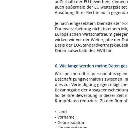
außerhalb der EU bewerben, können 
auch außerhalb der EU weitergeleitet
Ausübung Ihrer Rechte auch gegenübe
Je nach eingesetztem Dienstleister kö
Datenverarbeitung nicht in einem Mi
Europäischen Wirtschaftraum gelegen 
wirken wir vor der Weitergabe der D
Basis der EU-Standardvertragsklause
Daten außerhalb des EWR hin.
6. Wie lange werden meine Daten ges
Wir speichern Ihre personenbezogenen
Beschäftigungsverhältnis zwischen I
dies zur Verteidigung gegen möglich
Bekanntgabe der Absageentscheidung ge
Sollte Ihre Bewerbung in dieser Zeit 
Rumpfdaten reduziert. Zu den Rumpf
• Land
• Vorname
• Geburtsdatum
• Eingangsdatum