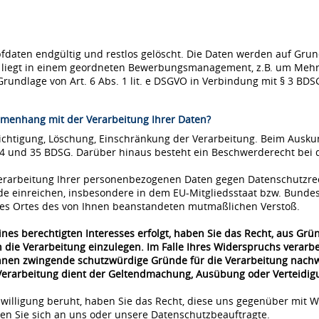
ten endgültig und restlos gelöscht. Die Daten werden auf Grundla
se liegt in einem geordneten Bewerbungsmanagement, z.B. um Mehr
Grundlage von Art. 6 Abs. 1 lit. e DSGVO in Verbindung mit § 3 BDS
menhang mit der Verarbeitung Ihrer Daten?
richtigung, Löschung, Einschränkung der Verarbeitung. Beim Ausk
34 und 35 BDSG. Darüber hinaus besteht ein Beschwerderecht bei 
 Verarbeitung Ihrer personenbezogenen Daten gegen Datenschutzre
de einreichen, insbesondere in dem EU-Mitgliedsstaat bzw. Bunde
 des Ortes des von Ihnen beanstandeten mutmaßlichen Verstoß.
nes berechtigten Interesses erfolgt, haben Sie das Recht, aus Grü
 die Verarbeitung einzulegen. Im Falle Ihres Widerspruchs verar
önnen zwingende schutzwürdige Gründe für die Verarbeitung nachwe
 Verarbeitung dient der Geltendmachung, Ausübung oder Verteidi
nwilligung beruht, haben Sie das Recht, diese uns gegenüber mit W
n Sie sich an uns oder unsere Datenschutzbeauftragte.