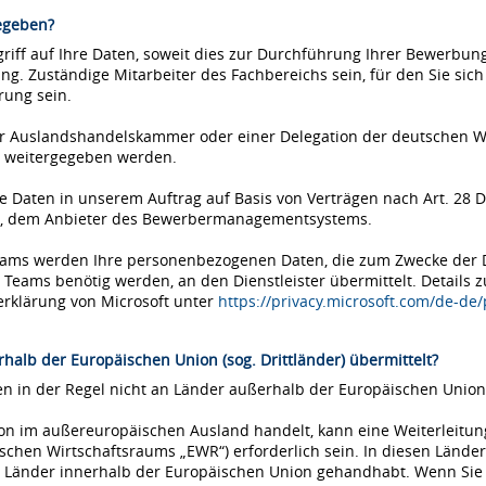
egeben?
iff auf Ihre Daten, soweit dies zur Durchführung Ihrer Bewerbung 
ung. Zuständige Mitarbeiter des Fachbereichs sein, für den Sie si
rung sein.
einer Auslandshandelskammer oder einer Delegation der deutschen 
 weitergegeben werden.
Daten in unserem Auftrag auf Basis von Verträgen nach Art. 28 D
ms, dem Anbieter des Bewerbermanagementsystems.
Teams werden Ihre personenbezogenen Daten, die zum Zwecke der
eams benötig werden, an den Dienstleister übermittelt. Details 
erklärung von Microsoft unter
https://privacy.microsoft.com/de-de
halb der Europäischen Union (sog. Drittländer) übermittelt?
 in der Regel nicht an Länder außerhalb der Europäischen Union 
tion im außereuropäischen Ausland handelt, kann eine Weiterleitu
chen Wirtschaftsraums „EWR“) erforderlich sein. In diesen Länder
Länder innerhalb der Europäischen Union gehandhabt. Wenn Sie si