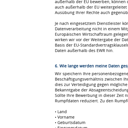
außerhalb der EU bewerben, können 
auch außerhalb der EU weitergeleitet
Ausübung Ihrer Rechte auch gegenübe
Je nach eingesetztem Dienstleister kö
Datenverarbeitung nicht in einem Mi
Europäischen Wirtschaftraum gelegen 
wirken wir vor der Weitergabe der D
Basis der EU-Standardvertragsklause
Daten außerhalb des EWR hin.
6. Wie lange werden meine Daten ges
Wir speichern Ihre personenbezogenen
Beschäftigungsverhältnis zwischen I
dies zur Verteidigung gegen möglich
Bekanntgabe der Absageentscheidung ge
Sollte Ihre Bewerbung in dieser Zeit 
Rumpfdaten reduziert. Zu den Rumpf
• Land
• Vorname
• Geburtsdatum
• Eingangsdatum