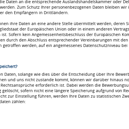
die Daten an die entsprechende Auslandshandelskammer oder Dele
 werden. Zum Schutz Ihrer personenbezogenen Daten bleiben wir i
r den Empfängern in Drittländern.
nnen ihre Daten an eine andere Stelle übermittelt werden, deren S
tgliedstaat der Europäischen Union oder in einem anderen Vertr
ist. Sofern kein Angemessenheitsbeschluss der Europäischen Kommi
aten durch den Abschluss entsprechender Vereinbarungen mit den
ln getroffen werden, auf ein angemessenes Datenschutzniveau be
peichert?
 Daten, solange wie dies über die Entscheidung über Ihre Bewerbu
hnen und uns nicht zustande kommt, können wir darüber hinaus no
e Rechtsansprüche erforderlich ist. Dabei werden die Bewerbungs
löscht, sofern nicht eine längere Speicherung aufgrund von Recht
nicht zur Einstellung führen, werden Ihre Daten zu statistischen Z
daten zählen: