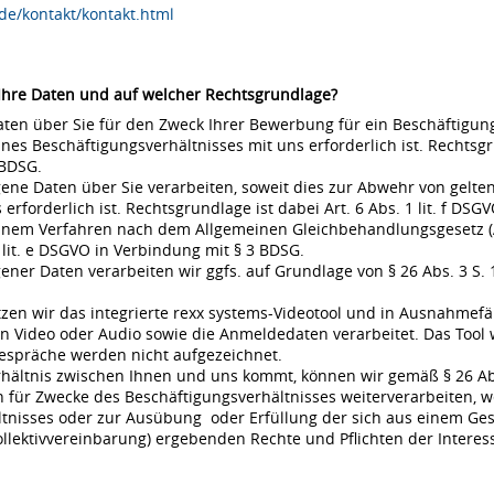
de/kontakt/kontakt.html
 Ihre Daten und auf welcher Rechtsgrundlage?
en über Sie für den Zweck Ihrer Bewerbung für ein Beschäftigungsv
s Beschäftigungsverhältnisses mit uns erforderlich ist. Rechtsgrund
 BDSG.
ne Daten über Sie verarbeiten, soweit dies zur Abwehr von gel
rderlich ist. Rechtsgrundlage ist dabei Art. 6 Abs. 1 lit. f DSGVO
 einem Verfahren nach dem Allgemeinen Gleichbehandlungsgesetz (A
 lit. e DSGVO in Verbindung mit § 3 BDSG.
r Daten verarbeiten wir ggfs. auf Grundlage von § 26 Abs. 3 S. 1 
en wir das integrierte rexx systems-Videotool und in Ausnahmefä
 Video oder Audio sowie die Anmeldedaten verarbeitet. Das Tool 
espräche werden nicht aufgezeichnet.
rhältnis zwischen Ihnen und uns kommt, können wir gemäß § 26 Ab
für Zwecke des Beschäftigungsverhältnisses weiterverarbeiten, w
nisses oder zur Ausübung oder Erfüllung der sich aus einem Gese
ollektivvereinbarung) ergebenden Rechte und Pflichten der Interes