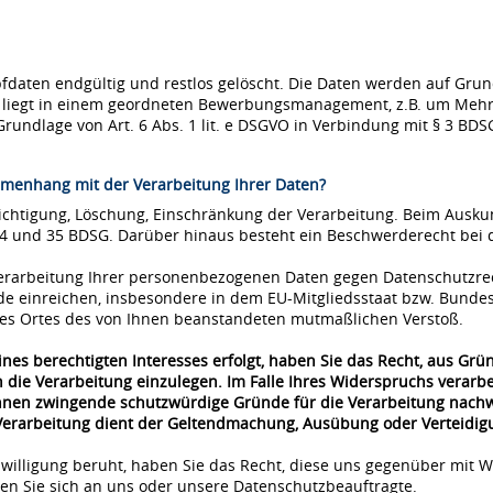
ten endgültig und restlos gelöscht. Die Daten werden auf Grundla
se liegt in einem geordneten Bewerbungsmanagement, z.B. um Mehr
Grundlage von Art. 6 Abs. 1 lit. e DSGVO in Verbindung mit § 3 BDS
menhang mit der Verarbeitung Ihrer Daten?
richtigung, Löschung, Einschränkung der Verarbeitung. Beim Ausk
34 und 35 BDSG. Darüber hinaus besteht ein Beschwerderecht bei 
 Verarbeitung Ihrer personenbezogenen Daten gegen Datenschutzre
de einreichen, insbesondere in dem EU-Mitgliedsstaat bzw. Bunde
 des Ortes des von Ihnen beanstandeten mutmaßlichen Verstoß.
nes berechtigten Interesses erfolgt, haben Sie das Recht, aus Grü
 die Verarbeitung einzulegen. Im Falle Ihres Widerspruchs verar
önnen zwingende schutzwürdige Gründe für die Verarbeitung nachwe
 Verarbeitung dient der Geltendmachung, Ausübung oder Verteidi
nwilligung beruht, haben Sie das Recht, diese uns gegenüber mit W
n Sie sich an uns oder unsere Datenschutzbeauftragte.