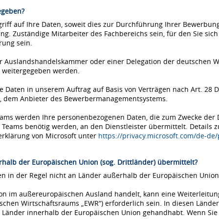
egeben?
iff auf Ihre Daten, soweit dies zur Durchführung Ihrer Bewerbung 
ung. Zuständige Mitarbeiter des Fachbereichs sein, für den Sie si
rung sein.
einer Auslandshandelskammer oder einer Delegation der deutschen 
 weitergegeben werden.
Daten in unserem Auftrag auf Basis von Verträgen nach Art. 28 D
ms, dem Anbieter des Bewerbermanagementsystems.
Teams werden Ihre personenbezogenen Daten, die zum Zwecke der
eams benötig werden, an den Dienstleister übermittelt. Details 
erklärung von Microsoft unter
https://privacy.microsoft.com/de-de
halb der Europäischen Union (sog. Drittländer) übermittelt?
 in der Regel nicht an Länder außerhalb der Europäischen Union 
tion im außereuropäischen Ausland handelt, kann eine Weiterleitu
chen Wirtschaftsraums „EWR“) erforderlich sein. In diesen Länder
Länder innerhalb der Europäischen Union gehandhabt. Wenn Sie si