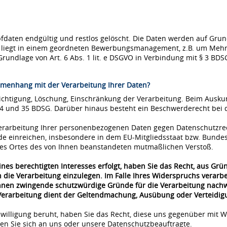
ten endgültig und restlos gelöscht. Die Daten werden auf Grundla
se liegt in einem geordneten Bewerbungsmanagement, z.B. um Mehr
Grundlage von Art. 6 Abs. 1 lit. e DSGVO in Verbindung mit § 3 BDS
menhang mit der Verarbeitung Ihrer Daten?
richtigung, Löschung, Einschränkung der Verarbeitung. Beim Ausk
34 und 35 BDSG. Darüber hinaus besteht ein Beschwerderecht bei 
 Verarbeitung Ihrer personenbezogenen Daten gegen Datenschutzre
de einreichen, insbesondere in dem EU-Mitgliedsstaat bzw. Bunde
 des Ortes des von Ihnen beanstandeten mutmaßlichen Verstoß.
nes berechtigten Interesses erfolgt, haben Sie das Recht, aus Grü
 die Verarbeitung einzulegen. Im Falle Ihres Widerspruchs verar
önnen zwingende schutzwürdige Gründe für die Verarbeitung nachwe
 Verarbeitung dient der Geltendmachung, Ausübung oder Verteidi
nwilligung beruht, haben Sie das Recht, diese uns gegenüber mit W
n Sie sich an uns oder unsere Datenschutzbeauftragte.