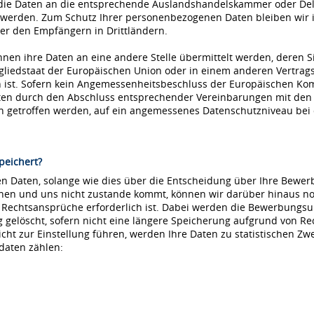
die Daten an die entsprechende Auslandshandelskammer oder Dele
 werden. Zum Schutz Ihrer personenbezogenen Daten bleiben wir i
r den Empfängern in Drittländern.
nnen ihre Daten an eine andere Stelle übermittelt werden, deren S
tgliedstaat der Europäischen Union oder in einem anderen Vertr
ist. Sofern kein Angemessenheitsbeschluss der Europäischen Kommi
aten durch den Abschluss entsprechender Vereinbarungen mit den
ln getroffen werden, auf ein angemessenes Datenschutzniveau be
peichert?
 Daten, solange wie dies über die Entscheidung über Ihre Bewerbu
hnen und uns nicht zustande kommt, können wir darüber hinaus no
e Rechtsansprüche erforderlich ist. Dabei werden die Bewerbungs
löscht, sofern nicht eine längere Speicherung aufgrund von Recht
nicht zur Einstellung führen, werden Ihre Daten zu statistischen Z
daten zählen: