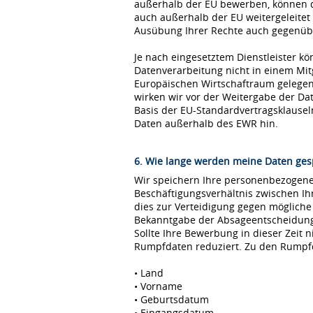
außerhalb der EU bewerben, können 
auch außerhalb der EU weitergeleitet
Ausübung Ihrer Rechte auch gegenübe
Je nach eingesetztem Dienstleister kö
Datenverarbeitung nicht in einem Mi
Europäischen Wirtschaftraum gelegen 
wirken wir vor der Weitergabe der D
Basis der EU-Standardvertragsklause
Daten außerhalb des EWR hin.
6. Wie lange werden meine Daten ges
Wir speichern Ihre personenbezogenen
Beschäftigungsverhältnis zwischen I
dies zur Verteidigung gegen möglich
Bekanntgabe der Absageentscheidung ge
Sollte Ihre Bewerbung in dieser Zeit 
Rumpfdaten reduziert. Zu den Rumpf
• Land
• Vorname
• Geburtsdatum
• Eingangsdatum