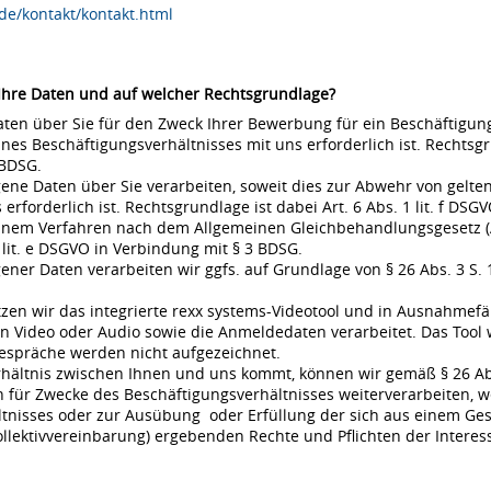
de/kontakt/kontakt.html
 Ihre Daten und auf welcher Rechtsgrundlage?
en über Sie für den Zweck Ihrer Bewerbung für ein Beschäftigungsv
s Beschäftigungsverhältnisses mit uns erforderlich ist. Rechtsgrund
 BDSG.
ne Daten über Sie verarbeiten, soweit dies zur Abwehr von gel
rderlich ist. Rechtsgrundlage ist dabei Art. 6 Abs. 1 lit. f DSGVO
 einem Verfahren nach dem Allgemeinen Gleichbehandlungsgesetz (A
 lit. e DSGVO in Verbindung mit § 3 BDSG.
r Daten verarbeiten wir ggfs. auf Grundlage von § 26 Abs. 3 S. 1 
en wir das integrierte rexx systems-Videotool und in Ausnahmefä
 Video oder Audio sowie die Anmeldedaten verarbeitet. Das Tool 
espräche werden nicht aufgezeichnet.
rhältnis zwischen Ihnen und uns kommt, können wir gemäß § 26 Ab
für Zwecke des Beschäftigungsverhältnisses weiterverarbeiten, w
nisses oder zur Ausübung oder Erfüllung der sich aus einem Gese
ollektivvereinbarung) ergebenden Rechte und Pflichten der Interes