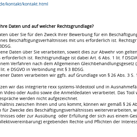
de/kontakt/kontakt.html
 Ihre Daten und auf welcher Rechtsgrundlage?
en über Sie für den Zweck Ihrer Bewerbung für ein Beschäftigungsv
s Beschäftigungsverhältnisses mit uns erforderlich ist. Rechtsgrund
 BDSG.
ne Daten über Sie verarbeiten, soweit dies zur Abwehr von gel
rderlich ist. Rechtsgrundlage ist dabei Art. 6 Abs. 1 lit. f DSGVO
 einem Verfahren nach dem Allgemeinen Gleichbehandlungsgesetz (A
 lit. e DSGVO in Verbindung mit § 3 BDSG.
r Daten verarbeiten wir ggfs. auf Grundlage von § 26 Abs. 3 S. 1 
en wir das integrierte rexx systems-Videotool und in Ausnahmefä
 Video oder Audio sowie die Anmeldedaten verarbeitet. Das Tool 
espräche werden nicht aufgezeichnet.
rhältnis zwischen Ihnen und uns kommt, können wir gemäß § 26 Ab
für Zwecke des Beschäftigungsverhältnisses weiterverarbeiten, w
nisses oder zur Ausübung oder Erfüllung der sich aus einem Gese
ollektivvereinbarung) ergebenden Rechte und Pflichten der Interes