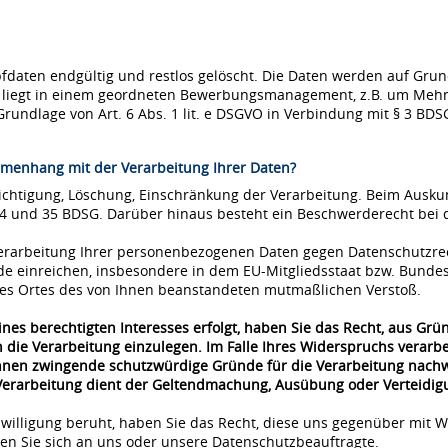
ten endgültig und restlos gelöscht. Die Daten werden auf Grundla
se liegt in einem geordneten Bewerbungsmanagement, z.B. um Mehr
Grundlage von Art. 6 Abs. 1 lit. e DSGVO in Verbindung mit § 3 BDS
menhang mit der Verarbeitung Ihrer Daten?
richtigung, Löschung, Einschränkung der Verarbeitung. Beim Ausk
34 und 35 BDSG. Darüber hinaus besteht ein Beschwerderecht bei 
 Verarbeitung Ihrer personenbezogenen Daten gegen Datenschutzre
de einreichen, insbesondere in dem EU-Mitgliedsstaat bzw. Bunde
 des Ortes des von Ihnen beanstandeten mutmaßlichen Verstoß.
nes berechtigten Interesses erfolgt, haben Sie das Recht, aus Grü
 die Verarbeitung einzulegen. Im Falle Ihres Widerspruchs verar
önnen zwingende schutzwürdige Gründe für die Verarbeitung nachwe
 Verarbeitung dient der Geltendmachung, Ausübung oder Verteidi
nwilligung beruht, haben Sie das Recht, diese uns gegenüber mit W
n Sie sich an uns oder unsere Datenschutzbeauftragte.