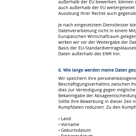
außerhalb der EU bewerben, können 
auch außerhalb der EU weitergeleitet
Ausübung Ihrer Rechte auch gegenübe
Je nach eingesetztem Dienstleister kö
Datenverarbeitung nicht in einem Mi
Europäischen Wirtschaftraum gelegen 
wirken wir vor der Weitergabe der D
Basis der EU-Standardvertragsklause
Daten außerhalb des EWR hin.
6. Wie lange werden meine Daten ges
Wir speichern Ihre personenbezogenen
Beschäftigungsverhältnis zwischen I
dies zur Verteidigung gegen möglich
Bekanntgabe der Absageentscheidung ge
Sollte Ihre Bewerbung in dieser Zeit 
Rumpfdaten reduziert. Zu den Rumpf
• Land
• Vorname
• Geburtsdatum
• Eingangsdatum