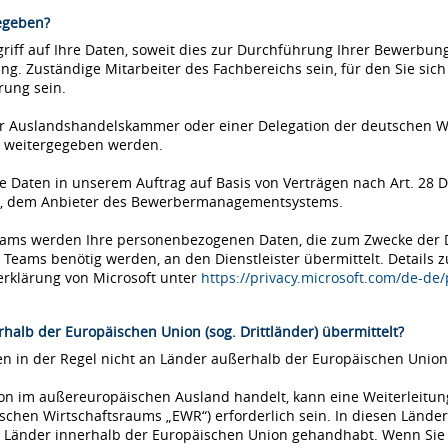
egeben?
iff auf Ihre Daten, soweit dies zur Durchführung Ihrer Bewerbung 
ung. Zuständige Mitarbeiter des Fachbereichs sein, für den Sie si
rung sein.
einer Auslandshandelskammer oder einer Delegation der deutschen 
 weitergegeben werden.
Daten in unserem Auftrag auf Basis von Verträgen nach Art. 28 D
ms, dem Anbieter des Bewerbermanagementsystems.
Teams werden Ihre personenbezogenen Daten, die zum Zwecke der
eams benötig werden, an den Dienstleister übermittelt. Details 
erklärung von Microsoft unter
https://privacy.microsoft.com/de-de
halb der Europäischen Union (sog. Drittländer) übermittelt?
 in der Regel nicht an Länder außerhalb der Europäischen Union 
tion im außereuropäischen Ausland handelt, kann eine Weiterleitu
chen Wirtschaftsraums „EWR“) erforderlich sein. In diesen Länder
Länder innerhalb der Europäischen Union gehandhabt. Wenn Sie si