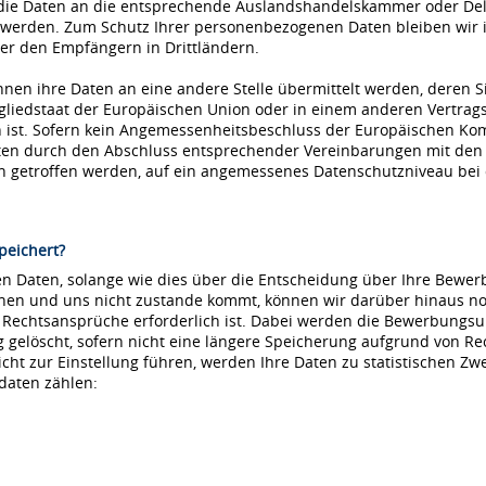
die Daten an die entsprechende Auslandshandelskammer oder Dele
 werden. Zum Schutz Ihrer personenbezogenen Daten bleiben wir i
r den Empfängern in Drittländern.
nnen ihre Daten an eine andere Stelle übermittelt werden, deren S
tgliedstaat der Europäischen Union oder in einem anderen Vertr
ist. Sofern kein Angemessenheitsbeschluss der Europäischen Kommi
aten durch den Abschluss entsprechender Vereinbarungen mit den
ln getroffen werden, auf ein angemessenes Datenschutzniveau be
peichert?
 Daten, solange wie dies über die Entscheidung über Ihre Bewerbu
hnen und uns nicht zustande kommt, können wir darüber hinaus no
e Rechtsansprüche erforderlich ist. Dabei werden die Bewerbungs
löscht, sofern nicht eine längere Speicherung aufgrund von Recht
nicht zur Einstellung führen, werden Ihre Daten zu statistischen Z
daten zählen: