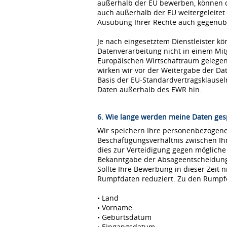
außerhalb der EU bewerben, können 
auch außerhalb der EU weitergeleitet
Ausübung Ihrer Rechte auch gegenübe
Je nach eingesetztem Dienstleister kö
Datenverarbeitung nicht in einem Mi
Europäischen Wirtschaftraum gelegen 
wirken wir vor der Weitergabe der D
Basis der EU-Standardvertragsklause
Daten außerhalb des EWR hin.
6. Wie lange werden meine Daten ges
Wir speichern Ihre personenbezogenen
Beschäftigungsverhältnis zwischen I
dies zur Verteidigung gegen möglich
Bekanntgabe der Absageentscheidung ge
Sollte Ihre Bewerbung in dieser Zeit 
Rumpfdaten reduziert. Zu den Rumpf
• Land
• Vorname
• Geburtsdatum
• Eingangsdatum