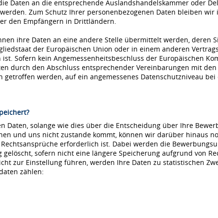
die Daten an die entsprechende Auslandshandelskammer oder Dele
 werden. Zum Schutz Ihrer personenbezogenen Daten bleiben wir i
r den Empfängern in Drittländern.
nnen ihre Daten an eine andere Stelle übermittelt werden, deren S
tgliedstaat der Europäischen Union oder in einem anderen Vertr
ist. Sofern kein Angemessenheitsbeschluss der Europäischen Kommi
aten durch den Abschluss entsprechender Vereinbarungen mit den
ln getroffen werden, auf ein angemessenes Datenschutzniveau be
peichert?
 Daten, solange wie dies über die Entscheidung über Ihre Bewerbu
hnen und uns nicht zustande kommt, können wir darüber hinaus no
e Rechtsansprüche erforderlich ist. Dabei werden die Bewerbungs
löscht, sofern nicht eine längere Speicherung aufgrund von Recht
nicht zur Einstellung führen, werden Ihre Daten zu statistischen Z
daten zählen: