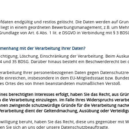
ten endgültig und restlos gelöscht. Die Daten werden auf Grundla
se liegt in einem geordneten Bewerbungsmanagement, z.B. um Mehr
Grundlage von Art. 6 Abs. 1 lit. e DSGVO in Verbindung mit § 3 BDS
menhang mit der Verarbeitung Ihrer Daten?
richtigung, Löschung, Einschränkung der Verarbeitung. Beim Ausk
34 und 35 BDSG. Darüber hinaus besteht ein Beschwerderecht bei 
 Verarbeitung Ihrer personenbezogenen Daten gegen Datenschutzre
de einreichen, insbesondere in dem EU-Mitgliedsstaat bzw. Bunde
 des Ortes des von Ihnen beanstandeten mutmaßlichen Verstoß.
nes berechtigten Interesses erfolgt, haben Sie das Recht, aus Grü
 die Verarbeitung einzulegen. Im Falle Ihres Widerspruchs verar
önnen zwingende schutzwürdige Gründe für die Verarbeitung nachwe
 Verarbeitung dient der Geltendmachung, Ausübung oder Verteidi
nwilligung beruht, haben Sie das Recht, diese uns gegenüber mit W
n Sie sich an uns oder unsere Datenschutzbeauftragte.