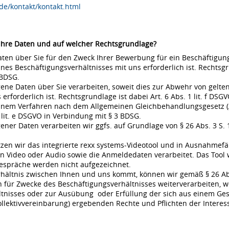
de/kontakt/kontakt.html
 Ihre Daten und auf welcher Rechtsgrundlage?
en über Sie für den Zweck Ihrer Bewerbung für ein Beschäftigungsv
s Beschäftigungsverhältnisses mit uns erforderlich ist. Rechtsgrund
 BDSG.
ne Daten über Sie verarbeiten, soweit dies zur Abwehr von gel
rderlich ist. Rechtsgrundlage ist dabei Art. 6 Abs. 1 lit. f DSGVO
 einem Verfahren nach dem Allgemeinen Gleichbehandlungsgesetz (A
 lit. e DSGVO in Verbindung mit § 3 BDSG.
r Daten verarbeiten wir ggfs. auf Grundlage von § 26 Abs. 3 S. 1 
en wir das integrierte rexx systems-Videotool und in Ausnahmefä
 Video oder Audio sowie die Anmeldedaten verarbeitet. Das Tool 
espräche werden nicht aufgezeichnet.
rhältnis zwischen Ihnen und uns kommt, können wir gemäß § 26 Ab
für Zwecke des Beschäftigungsverhältnisses weiterverarbeiten, w
nisses oder zur Ausübung oder Erfüllung der sich aus einem Gese
ollektivvereinbarung) ergebenden Rechte und Pflichten der Interes