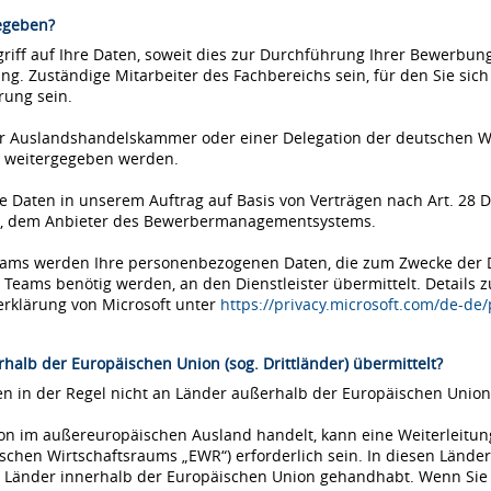
egeben?
iff auf Ihre Daten, soweit dies zur Durchführung Ihrer Bewerbung 
ung. Zuständige Mitarbeiter des Fachbereichs sein, für den Sie si
rung sein.
einer Auslandshandelskammer oder einer Delegation der deutschen 
 weitergegeben werden.
Daten in unserem Auftrag auf Basis von Verträgen nach Art. 28 D
ms, dem Anbieter des Bewerbermanagementsystems.
Teams werden Ihre personenbezogenen Daten, die zum Zwecke der
eams benötig werden, an den Dienstleister übermittelt. Details 
erklärung von Microsoft unter
https://privacy.microsoft.com/de-de
halb der Europäischen Union (sog. Drittländer) übermittelt?
 in der Regel nicht an Länder außerhalb der Europäischen Union 
tion im außereuropäischen Ausland handelt, kann eine Weiterleitu
chen Wirtschaftsraums „EWR“) erforderlich sein. In diesen Länder
Länder innerhalb der Europäischen Union gehandhabt. Wenn Sie si