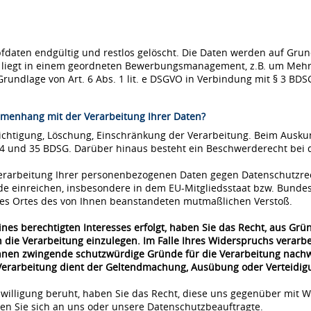
ten endgültig und restlos gelöscht. Die Daten werden auf Grundla
se liegt in einem geordneten Bewerbungsmanagement, z.B. um Mehr
Grundlage von Art. 6 Abs. 1 lit. e DSGVO in Verbindung mit § 3 BDS
menhang mit der Verarbeitung Ihrer Daten?
richtigung, Löschung, Einschränkung der Verarbeitung. Beim Ausk
34 und 35 BDSG. Darüber hinaus besteht ein Beschwerderecht bei 
 Verarbeitung Ihrer personenbezogenen Daten gegen Datenschutzre
de einreichen, insbesondere in dem EU-Mitgliedsstaat bzw. Bunde
 des Ortes des von Ihnen beanstandeten mutmaßlichen Verstoß.
nes berechtigten Interesses erfolgt, haben Sie das Recht, aus Grü
 die Verarbeitung einzulegen. Im Falle Ihres Widerspruchs verar
önnen zwingende schutzwürdige Gründe für die Verarbeitung nachwe
 Verarbeitung dient der Geltendmachung, Ausübung oder Verteidi
nwilligung beruht, haben Sie das Recht, diese uns gegenüber mit W
n Sie sich an uns oder unsere Datenschutzbeauftragte.