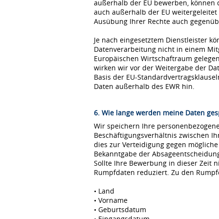
außerhalb der EU bewerben, können 
auch außerhalb der EU weitergeleitet
Ausübung Ihrer Rechte auch gegenübe
Je nach eingesetztem Dienstleister kö
Datenverarbeitung nicht in einem Mi
Europäischen Wirtschaftraum gelegen 
wirken wir vor der Weitergabe der D
Basis der EU-Standardvertragsklause
Daten außerhalb des EWR hin.
6. Wie lange werden meine Daten ges
Wir speichern Ihre personenbezogenen
Beschäftigungsverhältnis zwischen I
dies zur Verteidigung gegen möglich
Bekanntgabe der Absageentscheidung ge
Sollte Ihre Bewerbung in dieser Zeit 
Rumpfdaten reduziert. Zu den Rumpf
• Land
• Vorname
• Geburtsdatum
• Eingangsdatum