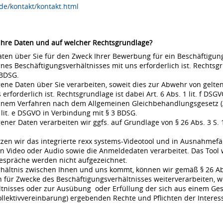
de/kontakt/kontakt.html
 Ihre Daten und auf welcher Rechtsgrundlage?
en über Sie für den Zweck Ihrer Bewerbung für ein Beschäftigungsv
s Beschäftigungsverhältnisses mit uns erforderlich ist. Rechtsgrund
 BDSG.
ne Daten über Sie verarbeiten, soweit dies zur Abwehr von gel
rderlich ist. Rechtsgrundlage ist dabei Art. 6 Abs. 1 lit. f DSGVO
 einem Verfahren nach dem Allgemeinen Gleichbehandlungsgesetz (A
 lit. e DSGVO in Verbindung mit § 3 BDSG.
r Daten verarbeiten wir ggfs. auf Grundlage von § 26 Abs. 3 S. 1 
en wir das integrierte rexx systems-Videotool und in Ausnahmefä
 Video oder Audio sowie die Anmeldedaten verarbeitet. Das Tool 
espräche werden nicht aufgezeichnet.
rhältnis zwischen Ihnen und uns kommt, können wir gemäß § 26 Ab
für Zwecke des Beschäftigungsverhältnisses weiterverarbeiten, w
nisses oder zur Ausübung oder Erfüllung der sich aus einem Gese
ollektivvereinbarung) ergebenden Rechte und Pflichten der Interes