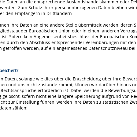
die Daten an die entsprechende Auslandshandelskammer oder Dele
 werden. Zum Schutz Ihrer personenbezogenen Daten bleiben wir i
r den Empfängern in Drittländern.
nnen ihre Daten an eine andere Stelle übermittelt werden, deren S
tgliedstaat der Europäischen Union oder in einem anderen Vertr
ist. Sofern kein Angemessenheitsbeschluss der Europäischen Kommi
aten durch den Abschluss entsprechender Vereinbarungen mit den
ln getroffen werden, auf ein angemessenes Datenschutzniveau be
peichert?
 Daten, solange wie dies über die Entscheidung über Ihre Bewerbu
hnen und uns nicht zustande kommt, können wir darüber hinaus no
e Rechtsansprüche erforderlich ist. Dabei werden die Bewerbungs
löscht, sofern nicht eine längere Speicherung aufgrund von Recht
nicht zur Einstellung führen, werden Ihre Daten zu statistischen Z
daten zählen: