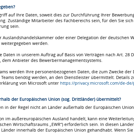
egeben?
iff auf Ihre Daten, soweit dies zur Durchführung Ihrer Bewerbung 
ung. Zuständige Mitarbeiter des Fachbereichs sein, für den Sie si
rung sein.
einer Auslandshandelskammer oder einer Delegation der deutschen 
 weitergegeben werden.
Daten in unserem Auftrag auf Basis von Verträgen nach Art. 28 D
ms, dem Anbieter des Bewerbermanagementsystems.
Teams werden Ihre personenbezogenen Daten, die zum Zwecke der
eams benötig werden, an den Dienstleister übermittelt. Details 
erklärung von Microsoft unter
https://privacy.microsoft.com/de-de
halb der Europäischen Union (sog. Drittländer) übermittelt?
 in der Regel nicht an Länder außerhalb der Europäischen Union 
tion im außereuropäischen Ausland handelt, kann eine Weiterleitu
chen Wirtschaftsraums „EWR“) erforderlich sein. In diesen Länder
Länder innerhalb der Europäischen Union gehandhabt. Wenn Sie si