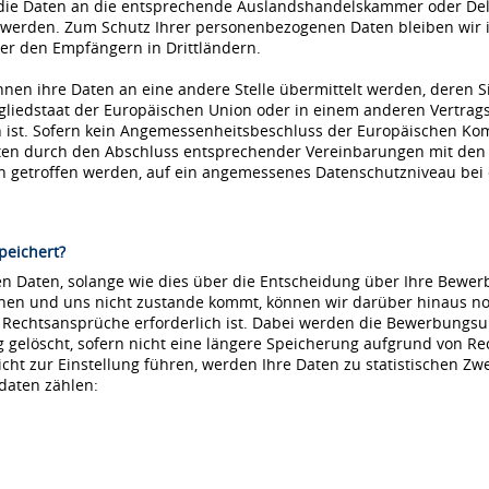
die Daten an die entsprechende Auslandshandelskammer oder Dele
 werden. Zum Schutz Ihrer personenbezogenen Daten bleiben wir i
r den Empfängern in Drittländern.
nnen ihre Daten an eine andere Stelle übermittelt werden, deren S
tgliedstaat der Europäischen Union oder in einem anderen Vertr
ist. Sofern kein Angemessenheitsbeschluss der Europäischen Kommi
aten durch den Abschluss entsprechender Vereinbarungen mit den
ln getroffen werden, auf ein angemessenes Datenschutzniveau be
peichert?
 Daten, solange wie dies über die Entscheidung über Ihre Bewerbu
hnen und uns nicht zustande kommt, können wir darüber hinaus no
e Rechtsansprüche erforderlich ist. Dabei werden die Bewerbungs
löscht, sofern nicht eine längere Speicherung aufgrund von Recht
nicht zur Einstellung führen, werden Ihre Daten zu statistischen Z
daten zählen: