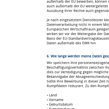
außerhalb der EU bewerben, können 
auch außerhalb der EU weitergeleitet
Ausübung Ihrer Rechte auch gegenübe
Je nach eingesetztem Dienstleister kö
Datenverarbeitung nicht in einem Mi
Europäischen Wirtschaftraum gelegen 
wirken wir vor der Weitergabe der D
Basis der EU-Standardvertragsklause
Daten außerhalb des EWR hin.
6. Wie lange werden meine Daten ges
Wir speichern Ihre personenbezogenen
Beschäftigungsverhältnis zwischen I
dies zur Verteidigung gegen möglich
Bekanntgabe der Absageentscheidung ge
Sollte Ihre Bewerbung in dieser Zeit 
Rumpfdaten reduziert. Zu den Rumpf
• Land
• Vorname
• Geburtsdatum
• Eingangsdatum