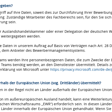
egeben?
iff auf Ihre Daten, soweit dies zur Durchführung Ihrer Bewerbung 
ung. Zuständige Mitarbeiter des Fachbereichs sein, für den Sie si
rung sein.
einer Auslandshandelskammer oder einer Delegation der deutschen 
 weitergegeben werden.
Daten in unserem Auftrag auf Basis von Verträgen nach Art. 28 D
ms, dem Anbieter des Bewerbermanagementsystems.
Teams werden Ihre personenbezogenen Daten, die zum Zwecke der
eams benötig werden, an den Dienstleister übermittelt. Details 
erklärung von Microsoft unter
https://privacy.microsoft.com/de-de
halb der Europäischen Union (sog. Drittländer) übermittelt?
 in der Regel nicht an Länder außerhalb der Europäischen Union 
tion im außereuropäischen Ausland handelt, kann eine Weiterleitu
chen Wirtschaftsraums „EWR“) erforderlich sein. In diesen Länder
Länder innerhalb der Europäischen Union gehandhabt. Wenn Sie si