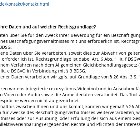
de/kontakt/kontakt.html
 Ihre Daten und auf welcher Rechtsgrundlage?
en über Sie für den Zweck Ihrer Bewerbung für ein Beschäftigungsv
s Beschäftigungsverhältnisses mit uns erforderlich ist. Rechtsgrund
 BDSG.
ne Daten über Sie verarbeiten, soweit dies zur Abwehr von gel
rderlich ist. Rechtsgrundlage ist dabei Art. 6 Abs. 1 lit. f DSGVO
 einem Verfahren nach dem Allgemeinen Gleichbehandlungsgesetz (A
 lit. e DSGVO in Verbindung mit § 3 BDSG.
r Daten verarbeiten wir ggfs. auf Grundlage von § 26 Abs. 3 S. 1 
en wir das integrierte rexx systems-Videotool und in Ausnahmefä
 Video oder Audio sowie die Anmeldedaten verarbeitet. Das Tool 
espräche werden nicht aufgezeichnet.
rhältnis zwischen Ihnen und uns kommt, können wir gemäß § 26 Ab
für Zwecke des Beschäftigungsverhältnisses weiterverarbeiten, w
nisses oder zur Ausübung oder Erfüllung der sich aus einem Gese
ollektivvereinbarung) ergebenden Rechte und Pflichten der Interes