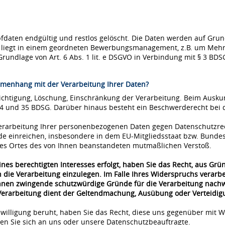
ten endgültig und restlos gelöscht. Die Daten werden auf Grundla
se liegt in einem geordneten Bewerbungsmanagement, z.B. um Mehr
Grundlage von Art. 6 Abs. 1 lit. e DSGVO in Verbindung mit § 3 BDS
menhang mit der Verarbeitung Ihrer Daten?
richtigung, Löschung, Einschränkung der Verarbeitung. Beim Ausk
34 und 35 BDSG. Darüber hinaus besteht ein Beschwerderecht bei 
 Verarbeitung Ihrer personenbezogenen Daten gegen Datenschutzre
de einreichen, insbesondere in dem EU-Mitgliedsstaat bzw. Bunde
 des Ortes des von Ihnen beanstandeten mutmaßlichen Verstoß.
nes berechtigten Interesses erfolgt, haben Sie das Recht, aus Grü
 die Verarbeitung einzulegen. Im Falle Ihres Widerspruchs verar
önnen zwingende schutzwürdige Gründe für die Verarbeitung nachwe
 Verarbeitung dient der Geltendmachung, Ausübung oder Verteidi
nwilligung beruht, haben Sie das Recht, diese uns gegenüber mit W
n Sie sich an uns oder unsere Datenschutzbeauftragte.