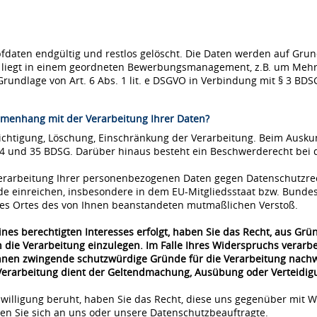
ten endgültig und restlos gelöscht. Die Daten werden auf Grundla
se liegt in einem geordneten Bewerbungsmanagement, z.B. um Mehr
Grundlage von Art. 6 Abs. 1 lit. e DSGVO in Verbindung mit § 3 BDS
menhang mit der Verarbeitung Ihrer Daten?
richtigung, Löschung, Einschränkung der Verarbeitung. Beim Ausk
34 und 35 BDSG. Darüber hinaus besteht ein Beschwerderecht bei 
 Verarbeitung Ihrer personenbezogenen Daten gegen Datenschutzre
de einreichen, insbesondere in dem EU-Mitgliedsstaat bzw. Bunde
 des Ortes des von Ihnen beanstandeten mutmaßlichen Verstoß.
nes berechtigten Interesses erfolgt, haben Sie das Recht, aus Grü
 die Verarbeitung einzulegen. Im Falle Ihres Widerspruchs verar
önnen zwingende schutzwürdige Gründe für die Verarbeitung nachwe
 Verarbeitung dient der Geltendmachung, Ausübung oder Verteidi
nwilligung beruht, haben Sie das Recht, diese uns gegenüber mit W
n Sie sich an uns oder unsere Datenschutzbeauftragte.