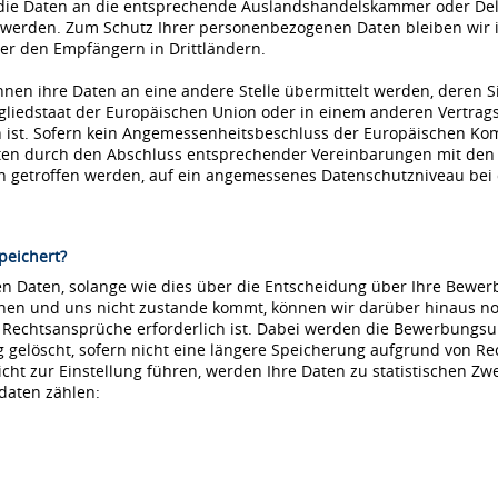
die Daten an die entsprechende Auslandshandelskammer oder Dele
 werden. Zum Schutz Ihrer personenbezogenen Daten bleiben wir i
r den Empfängern in Drittländern.
nnen ihre Daten an eine andere Stelle übermittelt werden, deren S
tgliedstaat der Europäischen Union oder in einem anderen Vertr
ist. Sofern kein Angemessenheitsbeschluss der Europäischen Kommi
aten durch den Abschluss entsprechender Vereinbarungen mit den
ln getroffen werden, auf ein angemessenes Datenschutzniveau be
peichert?
 Daten, solange wie dies über die Entscheidung über Ihre Bewerbu
hnen und uns nicht zustande kommt, können wir darüber hinaus no
e Rechtsansprüche erforderlich ist. Dabei werden die Bewerbungs
löscht, sofern nicht eine längere Speicherung aufgrund von Recht
nicht zur Einstellung führen, werden Ihre Daten zu statistischen Z
daten zählen: