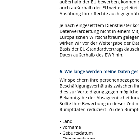
außerhalb der EU bewerben, können 
auch außerhalb der EU weitergeleitet
Ausübung Ihrer Rechte auch gegenübe
Je nach eingesetztem Dienstleister kö
Datenverarbeitung nicht in einem Mi
Europäischen Wirtschaftraum gelegen 
wirken wir vor der Weitergabe der D
Basis der EU-Standardvertragsklause
Daten außerhalb des EWR hin.
6. Wie lange werden meine Daten ges
Wir speichern Ihre personenbezogenen
Beschäftigungsverhältnis zwischen I
dies zur Verteidigung gegen möglich
Bekanntgabe der Absageentscheidung ge
Sollte Ihre Bewerbung in dieser Zeit 
Rumpfdaten reduziert. Zu den Rumpf
• Land
• Vorname
• Geburtsdatum
• Eingangsdatum