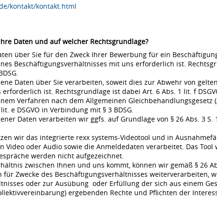
de/kontakt/kontakt.html
 Ihre Daten und auf welcher Rechtsgrundlage?
en über Sie für den Zweck Ihrer Bewerbung für ein Beschäftigungsv
s Beschäftigungsverhältnisses mit uns erforderlich ist. Rechtsgrund
 BDSG.
ne Daten über Sie verarbeiten, soweit dies zur Abwehr von gel
rderlich ist. Rechtsgrundlage ist dabei Art. 6 Abs. 1 lit. f DSGVO
 einem Verfahren nach dem Allgemeinen Gleichbehandlungsgesetz (A
 lit. e DSGVO in Verbindung mit § 3 BDSG.
r Daten verarbeiten wir ggfs. auf Grundlage von § 26 Abs. 3 S. 1 
en wir das integrierte rexx systems-Videotool und in Ausnahmefä
 Video oder Audio sowie die Anmeldedaten verarbeitet. Das Tool 
espräche werden nicht aufgezeichnet.
rhältnis zwischen Ihnen und uns kommt, können wir gemäß § 26 Ab
für Zwecke des Beschäftigungsverhältnisses weiterverarbeiten, w
nisses oder zur Ausübung oder Erfüllung der sich aus einem Gese
ollektivvereinbarung) ergebenden Rechte und Pflichten der Interes