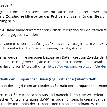
egeben?
iff auf Ihre Daten, soweit dies zur Durchführung Ihrer Bewerbung 
ung. Zuständige Mitarbeiter des Fachbereichs sein, für den Sie si
rung sein.
einer Auslandshandelskammer oder einer Delegation der deutschen 
 weitergegeben werden.
Daten in unserem Auftrag auf Basis von Verträgen nach Art. 28 D
ms, dem Anbieter des Bewerbermanagementsystems.
Teams werden Ihre personenbezogenen Daten, die zum Zwecke der
eams benötig werden, an den Dienstleister übermittelt. Details 
erklärung von Microsoft unter
https://privacy.microsoft.com/de-de
halb der Europäischen Union (sog. Drittländer) übermittelt?
 in der Regel nicht an Länder außerhalb der Europäischen Union 
tion im außereuropäischen Ausland handelt, kann eine Weiterleitu
chen Wirtschaftsraums „EWR“) erforderlich sein. In diesen Länder
Länder innerhalb der Europäischen Union gehandhabt. Wenn Sie si