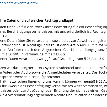
de/kontakt/kontakt.html
 Ihre Daten und auf welcher Rechtsgrundlage?
en über Sie für den Zweck Ihrer Bewerbung für ein Beschäftigungsv
s Beschäftigungsverhältnisses mit uns erforderlich ist. Rechtsgrund
 BDSG.
ne Daten über Sie verarbeiten, soweit dies zur Abwehr von gel
rderlich ist. Rechtsgrundlage ist dabei Art. 6 Abs. 1 lit. f DSGVO
 einem Verfahren nach dem Allgemeinen Gleichbehandlungsgesetz (A
 lit. e DSGVO in Verbindung mit § 3 BDSG.
r Daten verarbeiten wir ggfs. auf Grundlage von § 26 Abs. 3 S. 1 
en wir das integrierte rexx systems-Videotool und in Ausnahmefä
 Video oder Audio sowie die Anmeldedaten verarbeitet. Das Tool 
espräche werden nicht aufgezeichnet.
rhältnis zwischen Ihnen und uns kommt, können wir gemäß § 26 Ab
für Zwecke des Beschäftigungsverhältnisses weiterverarbeiten, w
nisses oder zur Ausübung oder Erfüllung der sich aus einem Gese
ollektivvereinbarung) ergebenden Rechte und Pflichten der Interes