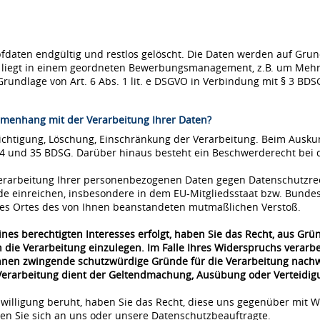
ten endgültig und restlos gelöscht. Die Daten werden auf Grundla
se liegt in einem geordneten Bewerbungsmanagement, z.B. um Mehr
Grundlage von Art. 6 Abs. 1 lit. e DSGVO in Verbindung mit § 3 BDS
menhang mit der Verarbeitung Ihrer Daten?
richtigung, Löschung, Einschränkung der Verarbeitung. Beim Ausk
34 und 35 BDSG. Darüber hinaus besteht ein Beschwerderecht bei 
 Verarbeitung Ihrer personenbezogenen Daten gegen Datenschutzre
de einreichen, insbesondere in dem EU-Mitgliedsstaat bzw. Bunde
 des Ortes des von Ihnen beanstandeten mutmaßlichen Verstoß.
nes berechtigten Interesses erfolgt, haben Sie das Recht, aus Grü
 die Verarbeitung einzulegen. Im Falle Ihres Widerspruchs verar
önnen zwingende schutzwürdige Gründe für die Verarbeitung nachwe
 Verarbeitung dient der Geltendmachung, Ausübung oder Verteidi
nwilligung beruht, haben Sie das Recht, diese uns gegenüber mit W
n Sie sich an uns oder unsere Datenschutzbeauftragte.