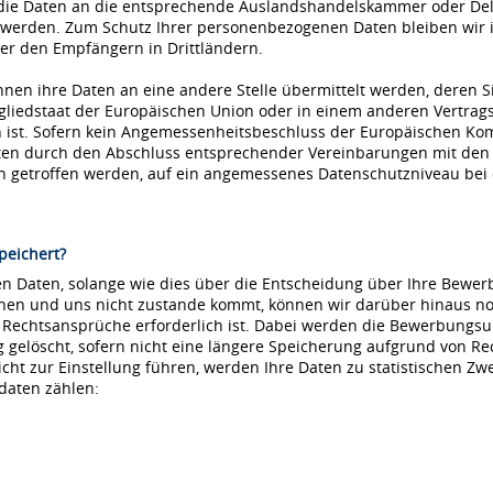
die Daten an die entsprechende Auslandshandelskammer oder Dele
 werden. Zum Schutz Ihrer personenbezogenen Daten bleiben wir i
r den Empfängern in Drittländern.
nnen ihre Daten an eine andere Stelle übermittelt werden, deren S
tgliedstaat der Europäischen Union oder in einem anderen Vertr
ist. Sofern kein Angemessenheitsbeschluss der Europäischen Kommi
aten durch den Abschluss entsprechender Vereinbarungen mit den
ln getroffen werden, auf ein angemessenes Datenschutzniveau be
peichert?
 Daten, solange wie dies über die Entscheidung über Ihre Bewerbu
hnen und uns nicht zustande kommt, können wir darüber hinaus no
e Rechtsansprüche erforderlich ist. Dabei werden die Bewerbungs
löscht, sofern nicht eine längere Speicherung aufgrund von Recht
nicht zur Einstellung führen, werden Ihre Daten zu statistischen Z
daten zählen: