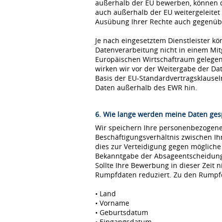
außerhalb der EU bewerben, können 
auch außerhalb der EU weitergeleitet
Ausübung Ihrer Rechte auch gegenübe
Je nach eingesetztem Dienstleister kö
Datenverarbeitung nicht in einem Mi
Europäischen Wirtschaftraum gelegen 
wirken wir vor der Weitergabe der D
Basis der EU-Standardvertragsklause
Daten außerhalb des EWR hin.
6. Wie lange werden meine Daten ges
Wir speichern Ihre personenbezogenen
Beschäftigungsverhältnis zwischen I
dies zur Verteidigung gegen möglich
Bekanntgabe der Absageentscheidung ge
Sollte Ihre Bewerbung in dieser Zeit 
Rumpfdaten reduziert. Zu den Rumpf
• Land
• Vorname
• Geburtsdatum
• Eingangsdatum