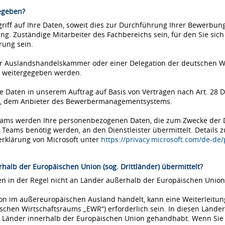
egeben?
iff auf Ihre Daten, soweit dies zur Durchführung Ihrer Bewerbung 
ung. Zuständige Mitarbeiter des Fachbereichs sein, für den Sie si
rung sein.
einer Auslandshandelskammer oder einer Delegation der deutschen 
 weitergegeben werden.
Daten in unserem Auftrag auf Basis von Verträgen nach Art. 28 D
ms, dem Anbieter des Bewerbermanagementsystems.
Teams werden Ihre personenbezogenen Daten, die zum Zwecke der
eams benötig werden, an den Dienstleister übermittelt. Details 
erklärung von Microsoft unter
https://privacy.microsoft.com/de-de
halb der Europäischen Union (sog. Drittländer) übermittelt?
 in der Regel nicht an Länder außerhalb der Europäischen Union 
tion im außereuropäischen Ausland handelt, kann eine Weiterleitu
chen Wirtschaftsraums „EWR“) erforderlich sein. In diesen Länder
Länder innerhalb der Europäischen Union gehandhabt. Wenn Sie si