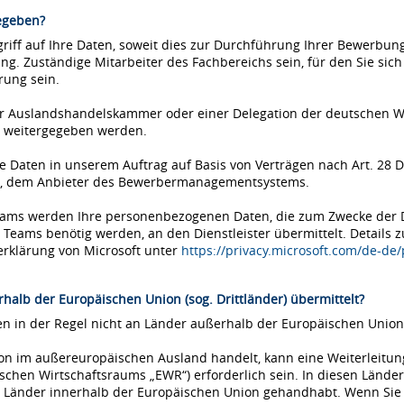
egeben?
iff auf Ihre Daten, soweit dies zur Durchführung Ihrer Bewerbung 
ung. Zuständige Mitarbeiter des Fachbereichs sein, für den Sie si
rung sein.
einer Auslandshandelskammer oder einer Delegation der deutschen 
 weitergegeben werden.
Daten in unserem Auftrag auf Basis von Verträgen nach Art. 28 D
ms, dem Anbieter des Bewerbermanagementsystems.
Teams werden Ihre personenbezogenen Daten, die zum Zwecke der
eams benötig werden, an den Dienstleister übermittelt. Details 
erklärung von Microsoft unter
https://privacy.microsoft.com/de-de
halb der Europäischen Union (sog. Drittländer) übermittelt?
 in der Regel nicht an Länder außerhalb der Europäischen Union 
tion im außereuropäischen Ausland handelt, kann eine Weiterleitu
chen Wirtschaftsraums „EWR“) erforderlich sein. In diesen Länder
Länder innerhalb der Europäischen Union gehandhabt. Wenn Sie si