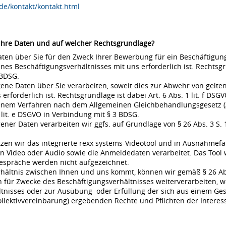
de/kontakt/kontakt.html
 Ihre Daten und auf welcher Rechtsgrundlage?
en über Sie für den Zweck Ihrer Bewerbung für ein Beschäftigungsv
s Beschäftigungsverhältnisses mit uns erforderlich ist. Rechtsgrund
 BDSG.
ne Daten über Sie verarbeiten, soweit dies zur Abwehr von gel
rderlich ist. Rechtsgrundlage ist dabei Art. 6 Abs. 1 lit. f DSGVO
 einem Verfahren nach dem Allgemeinen Gleichbehandlungsgesetz (A
 lit. e DSGVO in Verbindung mit § 3 BDSG.
r Daten verarbeiten wir ggfs. auf Grundlage von § 26 Abs. 3 S. 1 
en wir das integrierte rexx systems-Videotool und in Ausnahmefä
 Video oder Audio sowie die Anmeldedaten verarbeitet. Das Tool 
espräche werden nicht aufgezeichnet.
rhältnis zwischen Ihnen und uns kommt, können wir gemäß § 26 Ab
für Zwecke des Beschäftigungsverhältnisses weiterverarbeiten, w
nisses oder zur Ausübung oder Erfüllung der sich aus einem Gese
ollektivvereinbarung) ergebenden Rechte und Pflichten der Interes