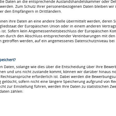
die Daten an die entsprechende Auslandshandelskammer oder Dele
 werden. Zum Schutz Ihrer personenbezogenen Daten bleiben wir i
r den Empfängern in Drittländern.
nnen ihre Daten an eine andere Stelle übermittelt werden, deren S
tgliedstaat der Europäischen Union oder in einem anderen Vertr
ist. Sofern kein Angemessenheitsbeschluss der Europäischen Kommi
aten durch den Abschluss entsprechender Vereinbarungen mit den
ln getroffen werden, auf ein angemessenes Datenschutzniveau be
peichert?
 Daten, solange wie dies über die Entscheidung über Ihre Bewerbu
hnen und uns nicht zustande kommt, können wir darüber hinaus no
e Rechtsansprüche erforderlich ist. Dabei werden die Bewerbungs
löscht, sofern nicht eine längere Speicherung aufgrund von Recht
nicht zur Einstellung führen, werden Ihre Daten zu statistischen Z
daten zählen: