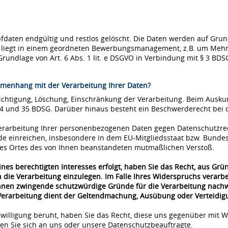
ten endgültig und restlos gelöscht. Die Daten werden auf Grundla
se liegt in einem geordneten Bewerbungsmanagement, z.B. um Mehr
Grundlage von Art. 6 Abs. 1 lit. e DSGVO in Verbindung mit § 3 BDS
menhang mit der Verarbeitung Ihrer Daten?
richtigung, Löschung, Einschränkung der Verarbeitung. Beim Ausk
34 und 35 BDSG. Darüber hinaus besteht ein Beschwerderecht bei 
 Verarbeitung Ihrer personenbezogenen Daten gegen Datenschutzre
de einreichen, insbesondere in dem EU-Mitgliedsstaat bzw. Bunde
 des Ortes des von Ihnen beanstandeten mutmaßlichen Verstoß.
nes berechtigten Interesses erfolgt, haben Sie das Recht, aus Grü
 die Verarbeitung einzulegen. Im Falle Ihres Widerspruchs verar
önnen zwingende schutzwürdige Gründe für die Verarbeitung nachwe
 Verarbeitung dient der Geltendmachung, Ausübung oder Verteidi
nwilligung beruht, haben Sie das Recht, diese uns gegenüber mit W
n Sie sich an uns oder unsere Datenschutzbeauftragte.