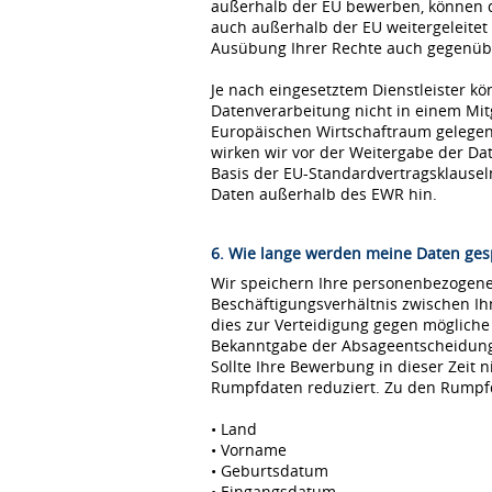
außerhalb der EU bewerben, können 
auch außerhalb der EU weitergeleitet
Ausübung Ihrer Rechte auch gegenübe
Je nach eingesetztem Dienstleister kö
Datenverarbeitung nicht in einem Mi
Europäischen Wirtschaftraum gelegen 
wirken wir vor der Weitergabe der D
Basis der EU-Standardvertragsklause
Daten außerhalb des EWR hin.
6. Wie lange werden meine Daten ges
Wir speichern Ihre personenbezogenen
Beschäftigungsverhältnis zwischen I
dies zur Verteidigung gegen möglich
Bekanntgabe der Absageentscheidung ge
Sollte Ihre Bewerbung in dieser Zeit 
Rumpfdaten reduziert. Zu den Rumpf
• Land
• Vorname
• Geburtsdatum
• Eingangsdatum