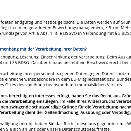
ten endgültig und restlos gelöscht. Die Daten werden auf Grundla
se liegt in einem geordneten Bewerbungsmanagement, z.B. um Mehr
Grundlage von Art. 6 Abs. 1 lit. e DSGVO in Verbindung mit § 3 BDS
menhang mit der Verarbeitung Ihrer Daten?
richtigung, Löschung, Einschränkung der Verarbeitung. Beim Ausk
34 und 35 BDSG. Darüber hinaus besteht ein Beschwerderecht bei 
 Verarbeitung Ihrer personenbezogenen Daten gegen Datenschutzre
de einreichen, insbesondere in dem EU-Mitgliedsstaat bzw. Bunde
 des Ortes des von Ihnen beanstandeten mutmaßlichen Verstoß.
nes berechtigten Interesses erfolgt, haben Sie das Recht, aus Grü
 die Verarbeitung einzulegen. Im Falle Ihres Widerspruchs verar
önnen zwingende schutzwürdige Gründe für die Verarbeitung nachwe
 Verarbeitung dient der Geltendmachung, Ausübung oder Verteidi
nwilligung beruht, haben Sie das Recht, diese uns gegenüber mit W
n Sie sich an uns oder unsere Datenschutzbeauftragte.