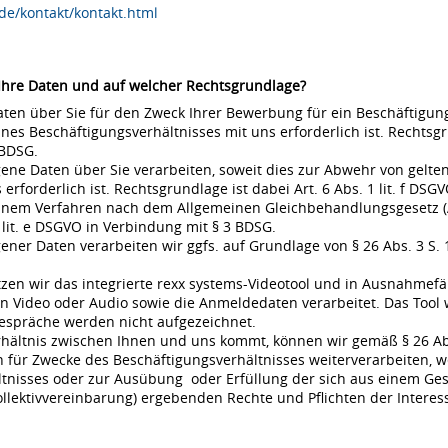
de/kontakt/kontakt.html
 Ihre Daten und auf welcher Rechtsgrundlage?
en über Sie für den Zweck Ihrer Bewerbung für ein Beschäftigungsv
s Beschäftigungsverhältnisses mit uns erforderlich ist. Rechtsgrund
 BDSG.
ne Daten über Sie verarbeiten, soweit dies zur Abwehr von gel
rderlich ist. Rechtsgrundlage ist dabei Art. 6 Abs. 1 lit. f DSGVO
 einem Verfahren nach dem Allgemeinen Gleichbehandlungsgesetz (A
 lit. e DSGVO in Verbindung mit § 3 BDSG.
r Daten verarbeiten wir ggfs. auf Grundlage von § 26 Abs. 3 S. 1 
en wir das integrierte rexx systems-Videotool und in Ausnahmefä
 Video oder Audio sowie die Anmeldedaten verarbeitet. Das Tool 
espräche werden nicht aufgezeichnet.
rhältnis zwischen Ihnen und uns kommt, können wir gemäß § 26 Ab
für Zwecke des Beschäftigungsverhältnisses weiterverarbeiten, w
nisses oder zur Ausübung oder Erfüllung der sich aus einem Gese
ollektivvereinbarung) ergebenden Rechte und Pflichten der Interes