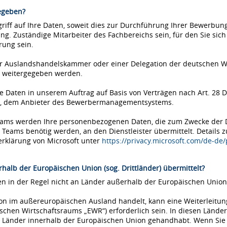
egeben?
iff auf Ihre Daten, soweit dies zur Durchführung Ihrer Bewerbung 
ung. Zuständige Mitarbeiter des Fachbereichs sein, für den Sie si
rung sein.
einer Auslandshandelskammer oder einer Delegation der deutschen 
 weitergegeben werden.
Daten in unserem Auftrag auf Basis von Verträgen nach Art. 28 D
ms, dem Anbieter des Bewerbermanagementsystems.
Teams werden Ihre personenbezogenen Daten, die zum Zwecke der
eams benötig werden, an den Dienstleister übermittelt. Details 
erklärung von Microsoft unter
https://privacy.microsoft.com/de-de
halb der Europäischen Union (sog. Drittländer) übermittelt?
 in der Regel nicht an Länder außerhalb der Europäischen Union 
tion im außereuropäischen Ausland handelt, kann eine Weiterleitu
chen Wirtschaftsraums „EWR“) erforderlich sein. In diesen Länder
Länder innerhalb der Europäischen Union gehandhabt. Wenn Sie si