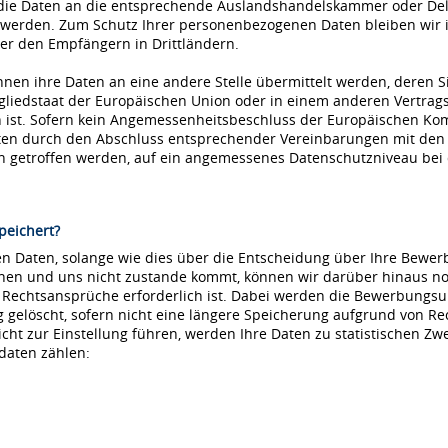
die Daten an die entsprechende Auslandshandelskammer oder Dele
 werden. Zum Schutz Ihrer personenbezogenen Daten bleiben wir i
r den Empfängern in Drittländern.
nnen ihre Daten an eine andere Stelle übermittelt werden, deren S
tgliedstaat der Europäischen Union oder in einem anderen Vertr
ist. Sofern kein Angemessenheitsbeschluss der Europäischen Kommi
aten durch den Abschluss entsprechender Vereinbarungen mit den
ln getroffen werden, auf ein angemessenes Datenschutzniveau be
peichert?
 Daten, solange wie dies über die Entscheidung über Ihre Bewerbu
hnen und uns nicht zustande kommt, können wir darüber hinaus no
e Rechtsansprüche erforderlich ist. Dabei werden die Bewerbungs
löscht, sofern nicht eine längere Speicherung aufgrund von Recht
nicht zur Einstellung führen, werden Ihre Daten zu statistischen Z
daten zählen: