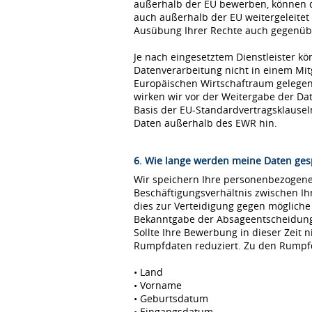
außerhalb der EU bewerben, können 
auch außerhalb der EU weitergeleitet
Ausübung Ihrer Rechte auch gegenübe
Je nach eingesetztem Dienstleister kö
Datenverarbeitung nicht in einem Mi
Europäischen Wirtschaftraum gelegen 
wirken wir vor der Weitergabe der D
Basis der EU-Standardvertragsklause
Daten außerhalb des EWR hin.
6. Wie lange werden meine Daten ges
Wir speichern Ihre personenbezogenen
Beschäftigungsverhältnis zwischen I
dies zur Verteidigung gegen möglich
Bekanntgabe der Absageentscheidung ge
Sollte Ihre Bewerbung in dieser Zeit 
Rumpfdaten reduziert. Zu den Rumpf
• Land
• Vorname
• Geburtsdatum
• Eingangsdatum