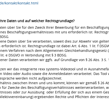
de/kontakt/kontakt.html
 Ihre Daten und auf welcher Rechtsgrundlage?
en über Sie für den Zweck Ihrer Bewerbung für ein Beschäftigungsv
s Beschäftigungsverhältnisses mit uns erforderlich ist. Rechtsgrund
 BDSG.
ne Daten über Sie verarbeiten, soweit dies zur Abwehr von gel
rderlich ist. Rechtsgrundlage ist dabei Art. 6 Abs. 1 lit. f DSGVO
 einem Verfahren nach dem Allgemeinen Gleichbehandlungsgesetz (A
 lit. e DSGVO in Verbindung mit § 3 BDSG.
r Daten verarbeiten wir ggfs. auf Grundlage von § 26 Abs. 3 S. 1 
en wir das integrierte rexx systems-Videotool und in Ausnahmefä
 Video oder Audio sowie die Anmeldedaten verarbeitet. Das Tool 
espräche werden nicht aufgezeichnet.
rhältnis zwischen Ihnen und uns kommt, können wir gemäß § 26 Ab
für Zwecke des Beschäftigungsverhältnisses weiterverarbeiten, w
nisses oder zur Ausübung oder Erfüllung der sich aus einem Gese
ollektivvereinbarung) ergebenden Rechte und Pflichten der Interes