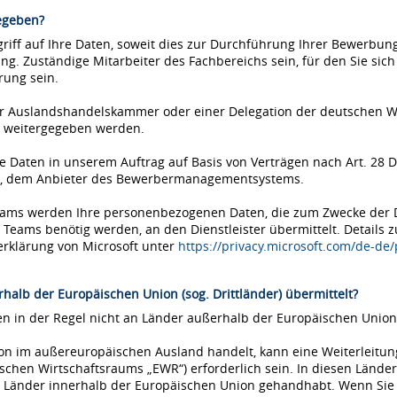
egeben?
iff auf Ihre Daten, soweit dies zur Durchführung Ihrer Bewerbung 
ung. Zuständige Mitarbeiter des Fachbereichs sein, für den Sie si
rung sein.
einer Auslandshandelskammer oder einer Delegation der deutschen 
 weitergegeben werden.
Daten in unserem Auftrag auf Basis von Verträgen nach Art. 28 D
ms, dem Anbieter des Bewerbermanagementsystems.
Teams werden Ihre personenbezogenen Daten, die zum Zwecke der
eams benötig werden, an den Dienstleister übermittelt. Details 
erklärung von Microsoft unter
https://privacy.microsoft.com/de-de
halb der Europäischen Union (sog. Drittländer) übermittelt?
 in der Regel nicht an Länder außerhalb der Europäischen Union 
tion im außereuropäischen Ausland handelt, kann eine Weiterleitu
chen Wirtschaftsraums „EWR“) erforderlich sein. In diesen Länder
Länder innerhalb der Europäischen Union gehandhabt. Wenn Sie si