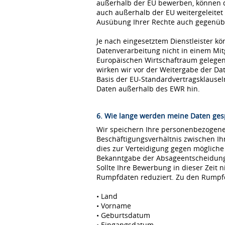
außerhalb der EU bewerben, können 
auch außerhalb der EU weitergeleitet
Ausübung Ihrer Rechte auch gegenübe
Je nach eingesetztem Dienstleister kö
Datenverarbeitung nicht in einem Mi
Europäischen Wirtschaftraum gelegen 
wirken wir vor der Weitergabe der D
Basis der EU-Standardvertragsklause
Daten außerhalb des EWR hin.
6. Wie lange werden meine Daten ges
Wir speichern Ihre personenbezogenen
Beschäftigungsverhältnis zwischen I
dies zur Verteidigung gegen möglich
Bekanntgabe der Absageentscheidung ge
Sollte Ihre Bewerbung in dieser Zeit 
Rumpfdaten reduziert. Zu den Rumpf
• Land
• Vorname
• Geburtsdatum
• Eingangsdatum