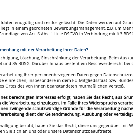
ten endgültig und restlos gelöscht. Die Daten werden auf Grundla
se liegt in einem geordneten Bewerbungsmanagement, z.B. um Mehr
Grundlage von Art. 6 Abs. 1 lit. e DSGVO in Verbindung mit § 3 BDS
menhang mit der Verarbeitung Ihrer Daten?
richtigung, Löschung, Einschränkung der Verarbeitung. Beim Ausk
34 und 35 BDSG. Darüber hinaus besteht ein Beschwerderecht bei 
 Verarbeitung Ihrer personenbezogenen Daten gegen Datenschutzre
de einreichen, insbesondere in dem EU-Mitgliedsstaat bzw. Bunde
 des Ortes des von Ihnen beanstandeten mutmaßlichen Verstoß.
nes berechtigten Interesses erfolgt, haben Sie das Recht, aus Grü
 die Verarbeitung einzulegen. Im Falle Ihres Widerspruchs verar
önnen zwingende schutzwürdige Gründe für die Verarbeitung nachwe
 Verarbeitung dient der Geltendmachung, Ausübung oder Verteidi
nwilligung beruht, haben Sie das Recht, diese uns gegenüber mit W
n Sie sich an uns oder unsere Datenschutzbeauftragte.