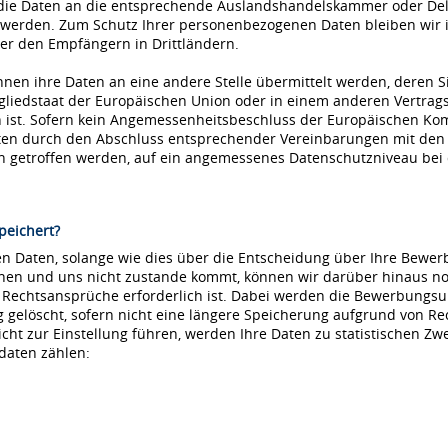
die Daten an die entsprechende Auslandshandelskammer oder Dele
 werden. Zum Schutz Ihrer personenbezogenen Daten bleiben wir i
r den Empfängern in Drittländern.
nnen ihre Daten an eine andere Stelle übermittelt werden, deren S
tgliedstaat der Europäischen Union oder in einem anderen Vertr
ist. Sofern kein Angemessenheitsbeschluss der Europäischen Kommi
aten durch den Abschluss entsprechender Vereinbarungen mit den
ln getroffen werden, auf ein angemessenes Datenschutzniveau be
peichert?
 Daten, solange wie dies über die Entscheidung über Ihre Bewerbu
hnen und uns nicht zustande kommt, können wir darüber hinaus no
e Rechtsansprüche erforderlich ist. Dabei werden die Bewerbungs
löscht, sofern nicht eine längere Speicherung aufgrund von Recht
nicht zur Einstellung führen, werden Ihre Daten zu statistischen Z
daten zählen: