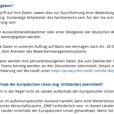
egeben?
iff auf Ihre Daten, soweit dies zur Durchführung Ihrer Bewerbung 
ung. Zuständige Mitarbeiter des Fachbereichs sein, für den Sie si
rung sein.
einer Auslandshandelskammer oder einer Delegation der deutschen 
 weitergegeben werden.
Daten in unserem Auftrag auf Basis von Verträgen nach Art. 28 D
ms, dem Anbieter des Bewerbermanagementsystems.
Teams werden Ihre personenbezogenen Daten, die zum Zwecke der
eams benötig werden, an den Dienstleister übermittelt. Details 
erklärung von Microsoft unter
https://privacy.microsoft.com/de-de
halb der Europäischen Union (sog. Drittländer) übermittelt?
 in der Regel nicht an Länder außerhalb der Europäischen Union 
tion im außereuropäischen Ausland handelt, kann eine Weiterleitu
chen Wirtschaftsraums „EWR“) erforderlich sein. In diesen Länder
Länder innerhalb der Europäischen Union gehandhabt. Wenn Sie si