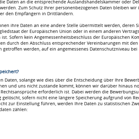
die Daten an die entsprechende Auslandshandelskammer oder Dele
 werden. Zum Schutz Ihrer personenbezogenen Daten bleiben wir i
r den Empfängern in Drittländern.
nnen ihre Daten an eine andere Stelle übermittelt werden, deren S
tgliedstaat der Europäischen Union oder in einem anderen Vertr
ist. Sofern kein Angemessenheitsbeschluss der Europäischen Kommi
aten durch den Abschluss entsprechender Vereinbarungen mit den
ln getroffen werden, auf ein angemessenes Datenschutzniveau be
peichert?
 Daten, solange wie dies über die Entscheidung über Ihre Bewerbu
hnen und uns nicht zustande kommt, können wir darüber hinaus no
e Rechtsansprüche erforderlich ist. Dabei werden die Bewerbungs
löscht, sofern nicht eine längere Speicherung aufgrund von Recht
nicht zur Einstellung führen, werden Ihre Daten zu statistischen Z
daten zählen: