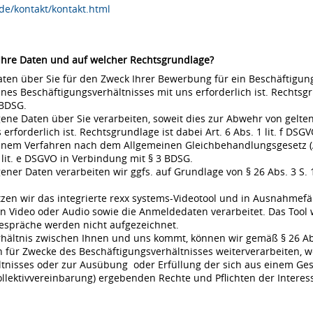
de/kontakt/kontakt.html
 Ihre Daten und auf welcher Rechtsgrundlage?
en über Sie für den Zweck Ihrer Bewerbung für ein Beschäftigungsv
s Beschäftigungsverhältnisses mit uns erforderlich ist. Rechtsgrund
 BDSG.
ne Daten über Sie verarbeiten, soweit dies zur Abwehr von gel
rderlich ist. Rechtsgrundlage ist dabei Art. 6 Abs. 1 lit. f DSGVO
 einem Verfahren nach dem Allgemeinen Gleichbehandlungsgesetz (A
 lit. e DSGVO in Verbindung mit § 3 BDSG.
r Daten verarbeiten wir ggfs. auf Grundlage von § 26 Abs. 3 S. 1 
en wir das integrierte rexx systems-Videotool und in Ausnahmefä
 Video oder Audio sowie die Anmeldedaten verarbeitet. Das Tool 
espräche werden nicht aufgezeichnet.
rhältnis zwischen Ihnen und uns kommt, können wir gemäß § 26 Ab
für Zwecke des Beschäftigungsverhältnisses weiterverarbeiten, w
nisses oder zur Ausübung oder Erfüllung der sich aus einem Gese
ollektivvereinbarung) ergebenden Rechte und Pflichten der Interes