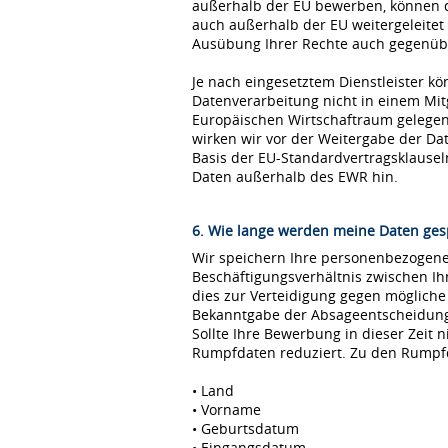
außerhalb der EU bewerben, können 
auch außerhalb der EU weitergeleitet
Ausübung Ihrer Rechte auch gegenübe
Je nach eingesetztem Dienstleister kö
Datenverarbeitung nicht in einem Mi
Europäischen Wirtschaftraum gelegen 
wirken wir vor der Weitergabe der D
Basis der EU-Standardvertragsklause
Daten außerhalb des EWR hin.
6. Wie lange werden meine Daten ges
Wir speichern Ihre personenbezogenen
Beschäftigungsverhältnis zwischen I
dies zur Verteidigung gegen möglich
Bekanntgabe der Absageentscheidung ge
Sollte Ihre Bewerbung in dieser Zeit 
Rumpfdaten reduziert. Zu den Rumpf
• Land
• Vorname
• Geburtsdatum
• Eingangsdatum