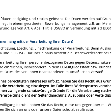
ten endgültig und restlos gelöscht. Die Daten werden auf Grundla
se liegt in einem geordneten Bewerbungsmanagement, z.B. um Mehr
Grundlage von Art. 6 Abs. 1 lit. e DSGVO in Verbindung mit § 3 BDS
menhang mit der Verarbeitung Ihrer Daten?
richtigung, Löschung, Einschränkung der Verarbeitung. Beim Ausk
34 und 35 BDSG. Darüber hinaus besteht ein Beschwerderecht bei 
 Verarbeitung Ihrer personenbezogenen Daten gegen Datenschutzre
de einreichen, insbesondere in dem EU-Mitgliedsstaat bzw. Bunde
 des Ortes des von Ihnen beanstandeten mutmaßlichen Verstoß.
nes berechtigten Interesses erfolgt, haben Sie das Recht, aus Grü
 die Verarbeitung einzulegen. Im Falle Ihres Widerspruchs verar
önnen zwingende schutzwürdige Gründe für die Verarbeitung nachwe
 Verarbeitung dient der Geltendmachung, Ausübung oder Verteidi
nwilligung beruht, haben Sie das Recht, diese uns gegenüber mit W
n Sie sich an uns oder unsere Datenschutzbeauftragte.