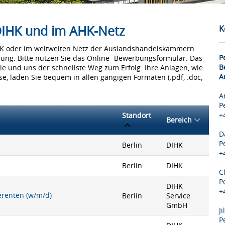
 DIHK und im AHK-Netz
K
IHK oder im weltweiten Netz der Auslandshandelskammern
P
bung. Bitte nutzen Sie das Online- Bewerbungsformular. Das
B
Sie und uns der schnellste Weg zum Erfolg. Ihre Anlagen, wie
A
e, laden Sie bequem in allen gängigen Formaten (.pdf, .doc,
A
P
+
Standort
Bereich
D
P
Berlin
DIHK
+
Berlin
DIHK
C
P
DIHK
+
ferenten (w/m/d)
Berlin
Service
GmbH
J
P