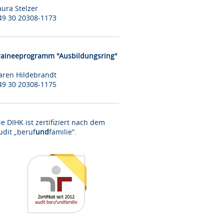
aura Stelzer
49 30 20308-1173
raineeprogramm "Ausbildungsring"
aren Hildebrandt
49 30 20308-1175
ie DIHK ist zertifiziert nach dem
udit „beruf
und
familie“.