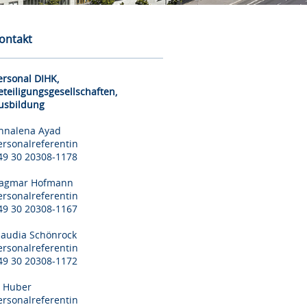
ontakt
ersonal DIHK,
eteiligungsgesellschaften,
usbildung
nnalena Ayad
ersonalreferentin
49 30 20308-1178
agmar Hofmann
ersonalreferentin
49 30 20308-1167
laudia Schönrock
ersonalreferentin
49 30 20308-1172
il Huber
ersonalreferentin