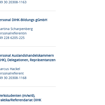
49 30 20308-1163
ersonal DIHK-Bildungs gGmbH
artina Scharpenberg
ersonalreferentin
49 228 6205-225
ersonal Auslandshandelskammern
AHK), Delegationen, Repräsentanzen
arcus Hackel
ersonalreferent
49 30 20308-1168
erkstudenten (m/w/d),
raktika/Referendariat DIHK