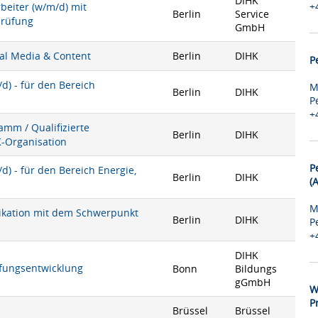
DIHK
+
rbeiter (w/m/d) mit
Berlin
Service
prüfung
GmbH
ial Media & Content
Berlin
DIHK
P
) - für den Bereich
M
Berlin
DIHK
P
+
mm / Qualifizierte
Berlin
DIHK
K-Organisation
P
) - für den Bereich Energie,
Berlin
DIHK
(
M
nikation mit dem Schwerpunkt
Berlin
DIHK
P
+
DIHK
rüfungsentwicklung
Bonn
Bildungs
gGmbH
W
P
Brüssel
Brüssel