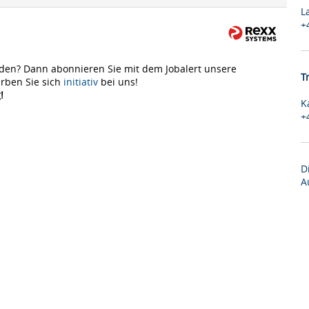
L
+
den? Dann abonnieren Sie mit dem Jobalert unsere
T
rben Sie sich
initiativ
bei uns!
!
K
+
D
A