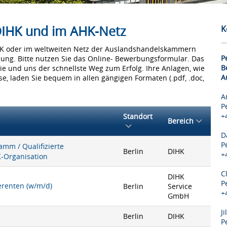
 DIHK und im AHK-Netz
K
IHK oder im weltweiten Netz der Auslandshandelskammern
P
bung. Bitte nutzen Sie das Online- Bewerbungsformular. Das
B
Sie und uns der schnellste Weg zum Erfolg. Ihre Anlagen, wie
A
e, laden Sie bequem in allen gängigen Formaten (.pdf, .doc,
A
P
+
Standort
Bereich
D
P
mm / Qualifizierte
Berlin
DIHK
+
K-Organisation
C
DIHK
P
ferenten (w/m/d)
Berlin
Service
+
GmbH
J
Berlin
DIHK
P