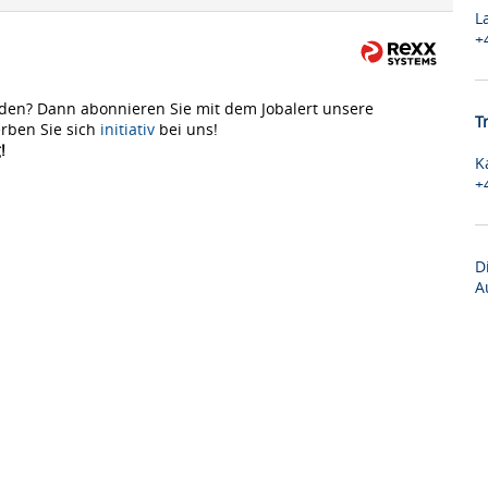
L
+
den? Dann abonnieren Sie mit dem Jobalert unsere
T
rben Sie sich
initiativ
bei uns!
!
K
+
D
A