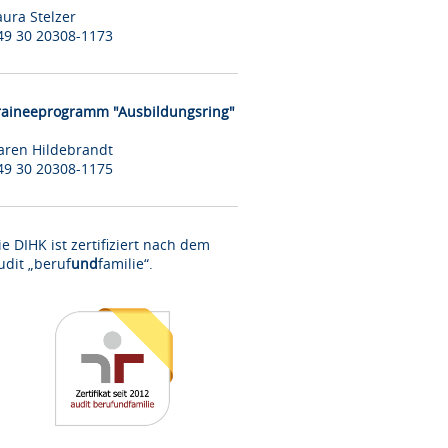
aura Stelzer
49 30 20308-1173
raineeprogramm "Ausbildungsring"
aren Hildebrandt
49 30 20308-1175
ie DIHK ist zertifiziert nach dem
udit „beruf
und
familie“.