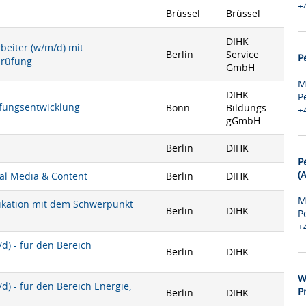
+
Brüssel
Brüssel
DIHK
rbeiter (w/m/d) mit
Berlin
Service
P
prüfung
GmbH
M
DIHK
P
rüfungsentwicklung
Bonn
Bildungs
+
gGmbH
Berlin
DIHK
P
(
ial Media & Content
Berlin
DIHK
M
nikation mit dem Schwerpunkt
Berlin
DIHK
P
+
) - für den Bereich
Berlin
DIHK
W
) - für den Bereich Energie,
P
Berlin
DIHK