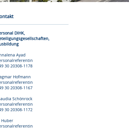
ontakt
ersonal DIHK,
eteiligungsgesellschaften,
usbildung
nnalena Ayad
ersonalreferentin
49 30 20308-1178
agmar Hofmann
ersonalreferentin
49 30 20308-1167
laudia Schönrock
ersonalreferentin
49 30 20308-1172
il Huber
ersonalreferentin