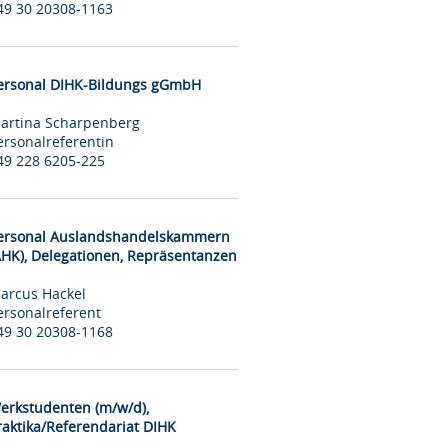
49 30 20308-1163
ersonal DIHK-Bildungs gGmbH
artina Scharpenberg
ersonalreferentin
49 228 6205-225
ersonal Auslandshandelskammern
AHK), Delegationen, Repräsentanzen
arcus Hackel
ersonalreferent
49 30 20308-1168
erkstudenten (m/w/d),
raktika/Referendariat DIHK