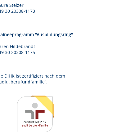
aura Stelzer
49 30 20308-1173
raineeprogramm "Ausbildungsring"
aren Hildebrandt
49 30 20308-1175
ie DIHK ist zertifiziert nach dem
udit „beruf
und
familie“.