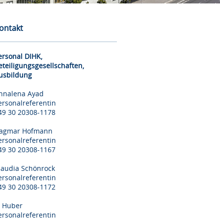
ontakt
ersonal DIHK,
eteiligungsgesellschaften,
usbildung
nnalena Ayad
ersonalreferentin
49 30 20308-1178
agmar Hofmann
ersonalreferentin
49 30 20308-1167
laudia Schönrock
ersonalreferentin
49 30 20308-1172
il Huber
ersonalreferentin