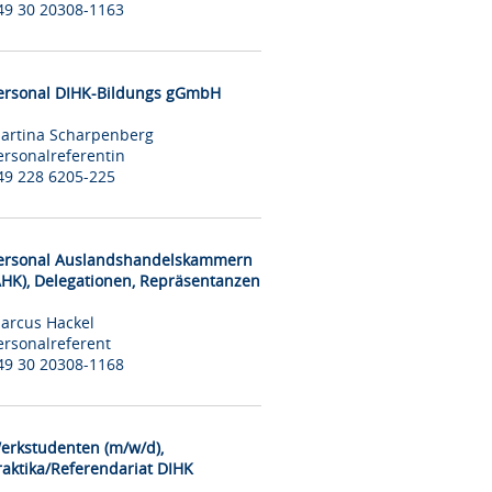
49 30 20308-1163
ersonal DIHK-Bildungs gGmbH
artina Scharpenberg
ersonalreferentin
49 228 6205-225
ersonal Auslandshandelskammern
AHK), Delegationen, Repräsentanzen
arcus Hackel
ersonalreferent
49 30 20308-1168
erkstudenten (m/w/d),
raktika/Referendariat DIHK