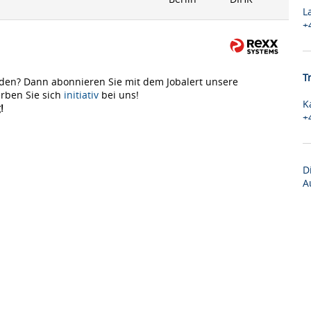
L
+
T
den? Dann abonnieren Sie mit dem Jobalert unsere
rben Sie sich
initiativ
bei uns!
K
!
+
D
A