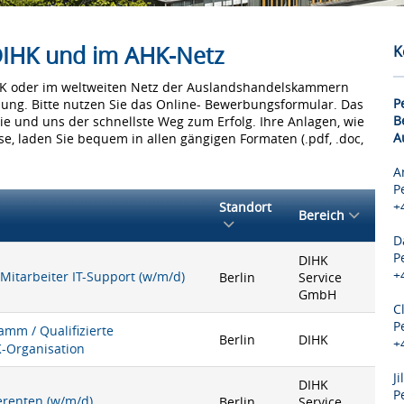
 DIHK und im AHK-Netz
K
IHK oder im weltweiten Netz der Auslandshandelskammern
P
bung. Bitte nutzen Sie das Online- Bewerbungsformular. Das
B
Sie und uns der schnellste Weg zum Erfolg. Ihre Anlagen, wie
A
e, laden Sie bequem in allen gängigen Formaten (.pdf, .doc,
A
P
+
Standort
Bereich
D
P
DIHK
+
 Mitarbeiter IT-Support (w/m/d)
Berlin
Service
GmbH
C
P
mm / Qualifizierte
Berlin
DIHK
+
K-Organisation
J
DIHK
P
ferenten (w/m/d)
Berlin
Service