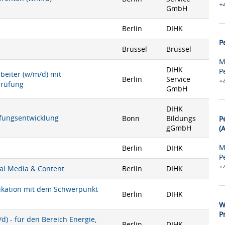
+
GmbH
Berlin
DIHK
P
Brüssel
Brüssel
M
DIHK
P
rbeiter (w/m/d) mit
Berlin
Service
+
prüfung
GmbH
DIHK
rüfungsentwicklung
Bonn
Bildungs
P
gGmbH
(
M
Berlin
DIHK
P
+
ial Media & Content
Berlin
DIHK
nikation mit dem Schwerpunkt
Berlin
DIHK
W
P
) - für den Bereich Energie,
Berlin
DIHK