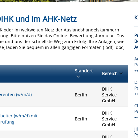
 DIHK und im AHK-Netz
K
IHK oder im weltweiten Netz der Auslandshandelskammern
P
bung. Bitte nutzen Sie das Online- Bewerbungsformular. Das
B
Sie und uns der schnellste Weg zum Erfolg. Ihre Anlagen, wie
A
e, laden Sie bequem in allen gängigen Formaten (.pdf, .doc,
A
P
+
Standort
Bereich
D
P
DIHK
+
ferenten (w/m/d)
Berlin
Service
GmbH
C
P
DIHK
rbeiter (w/m/d) mit
+
Berlin
Service
prüfung
GmbH
J
P
DIHK