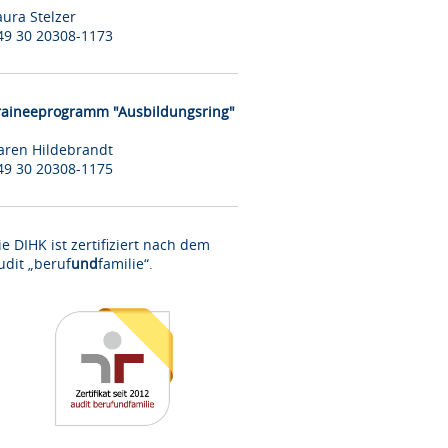
aura Stelzer
49 30 20308-1173
raineeprogramm "Ausbildungsring"
aren Hildebrandt
49 30 20308-1175
ie DIHK ist zertifiziert nach dem
udit „beruf
und
familie“.