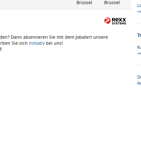
Brüssel
Brüssel
L
+
T
den? Dann abonnieren Sie mit dem Jobalert unsere
rben Sie sich
initiativ
bei uns!
K
!
+
D
A