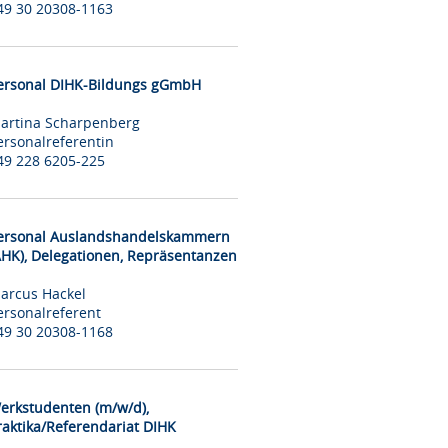
49 30 20308-1163
ersonal DIHK-Bildungs gGmbH
artina Scharpenberg
ersonalreferentin
49 228 6205-225
ersonal Auslandshandelskammern
AHK), Delegationen, Repräsentanzen
arcus Hackel
ersonalreferent
49 30 20308-1168
erkstudenten (m/w/d),
raktika/Referendariat DIHK