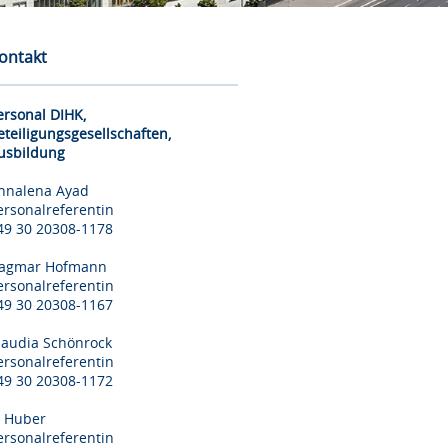
ontakt
ersonal DIHK,
eteiligungsgesellschaften,
usbildung
nnalena Ayad
ersonalreferentin
49 30 20308-1178
agmar Hofmann
ersonalreferentin
49 30 20308-1167
laudia Schönrock
ersonalreferentin
49 30 20308-1172
il Huber
ersonalreferentin