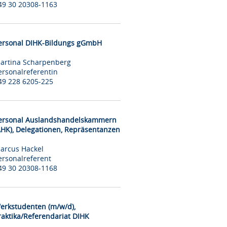
49 30 20308-1163
ersonal DIHK-Bildungs gGmbH
artina Scharpenberg
ersonalreferentin
49 228 6205-225
ersonal Auslandshandelskammern
AHK), Delegationen, Repräsentanzen
arcus Hackel
ersonalreferent
49 30 20308-1168
erkstudenten (m/w/d),
raktika/Referendariat DIHK