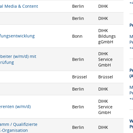
+
ial Media & Content
Berlin
DIHK
Berlin
DIHK
P
DIHK
rüfungsentwicklung
Bonn
Bildungs
M
gGmbH
P
+
DIHK
rbeiter (w/m/d) mit
Berlin
Service
prüfung
GmbH
P
(
Brüssel
Brüssel
M
Berlin
DIHK
P
+
DIHK
ferenten (w/m/d)
Berlin
Service
GmbH
W
mm / Qualifizierte
P
Berlin
DIHK
K-Organisation