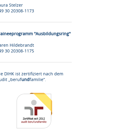
aura Stelzer
49 30 20308-1173
raineeprogramm "Ausbildungsring"
aren Hildebrandt
49 30 20308-1175
ie DIHK ist zertifiziert nach dem
udit „beruf
und
familie“.