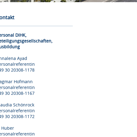
ontakt
ersonal DIHK,
eteiligungsgesellschaften,
usbildung
nnalena Ayad
ersonalreferentin
49 30 20308-1178
agmar Hofmann
ersonalreferentin
49 30 20308-1167
laudia Schönrock
ersonalreferentin
49 30 20308-1172
il Huber
ersonalreferentin