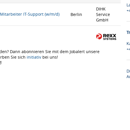
L
DIHK
+
 Mitarbeiter IT-Support (w/m/d)
Berlin
Service
GmbH
T
K
+
den? Dann abonnieren Sie mit dem Jobalert unsere
rben Sie sich
initiativ
bei uns!
!
D
A