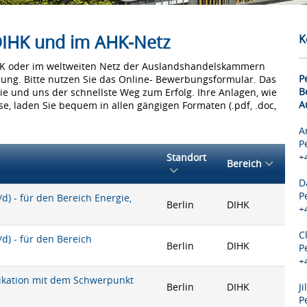
 DIHK und im AHK-Netz
K
IHK oder im weltweiten Netz der Auslandshandelskammern
P
bung. Bitte nutzen Sie das Online- Bewerbungsformular. Das
B
Sie und uns der schnellste Weg zum Erfolg. Ihre Anlagen, wie
A
e, laden Sie bequem in allen gängigen Formaten (.pdf, .doc,
A
P
+
Standort
Bereich
D
P
) - für den Bereich Energie,
Berlin
DIHK
+
C
) - für den Bereich
Berlin
DIHK
P
+
nikation mit dem Schwerpunkt
Berlin
DIHK
J
P