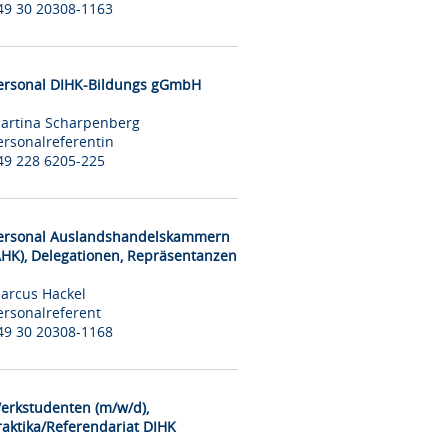
49 30 20308-1163
ersonal DIHK-Bildungs gGmbH
artina Scharpenberg
ersonalreferentin
49 228 6205-225
ersonal Auslandshandelskammern
AHK), Delegationen, Repräsentanzen
arcus Hackel
ersonalreferent
49 30 20308-1168
erkstudenten (m/w/d),
raktika/Referendariat DIHK