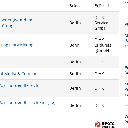
+
Brüssel
Brüssel
DIHK
rbeiter (w/m/d) mit
Berlin
Service
P
prüfung
GmbH
M
DIHK
P
rüfungsentwicklung
Bonn
Bildungs
+
gGmbH
Berlin
DIHK
P
(
ial Media & Content
Berlin
DIHK
M
) - für den Bereich
Berlin
DIHK
P
+
) - für den Bereich Energie,
Berlin
DIHK
W
P