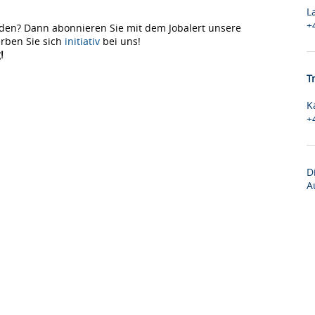
L
+
den? Dann abonnieren Sie mit dem Jobalert unsere
rben Sie sich
initiativ
bei uns!
!
T
K
+
D
A