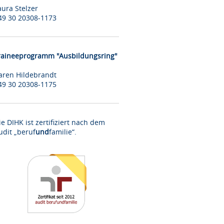
aura Stelzer
49 30 20308-1173
raineeprogramm "Ausbildungsring"
aren Hildebrandt
49 30 20308-1175
ie DIHK ist zertifiziert nach dem
udit „beruf
und
familie“.