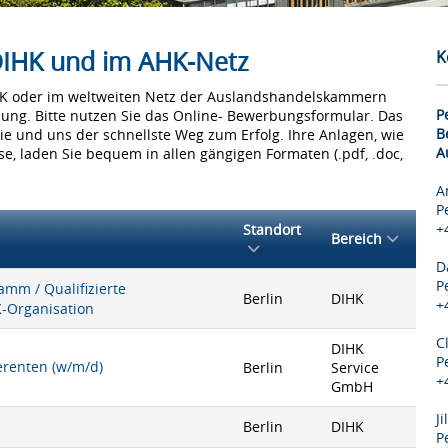
 DIHK und im AHK-Netz
K
IHK oder im weltweiten Netz der Auslandshandelskammern
P
bung. Bitte nutzen Sie das Online- Bewerbungsformular. Das
B
Sie und uns der schnellste Weg zum Erfolg. Ihre Anlagen, wie
A
e, laden Sie bequem in allen gängigen Formaten (.pdf, .doc,
A
P
+
Standort
Bereich
D
P
mm / Qualifizierte
Berlin
DIHK
+
K-Organisation
C
DIHK
P
ferenten (w/m/d)
Berlin
Service
+
GmbH
J
Berlin
DIHK
P