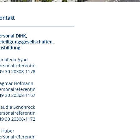
ontakt
ersonal DIHK,
eteiligungsgesellschaften,
usbildung
nnalena Ayad
ersonalreferentin
49 30 20308-1178
agmar Hofmann
ersonalreferentin
49 30 20308-1167
laudia Schönrock
ersonalreferentin
49 30 20308-1172
il Huber
ersonalreferentin