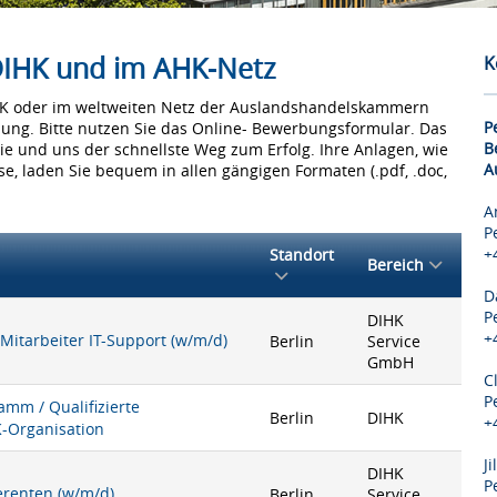
 DIHK und im AHK-Netz
K
IHK oder im weltweiten Netz der Auslandshandelskammern
P
bung. Bitte nutzen Sie das Online- Bewerbungsformular. Das
B
Sie und uns der schnellste Weg zum Erfolg. Ihre Anlagen, wie
A
e, laden Sie bequem in allen gängigen Formaten (.pdf, .doc,
A
P
+
Standort
Bereich
D
P
DIHK
+
 Mitarbeiter IT-Support (w/m/d)
Berlin
Service
GmbH
C
P
mm / Qualifizierte
Berlin
DIHK
+
K-Organisation
J
DIHK
P
ferenten (w/m/d)
Berlin
Service