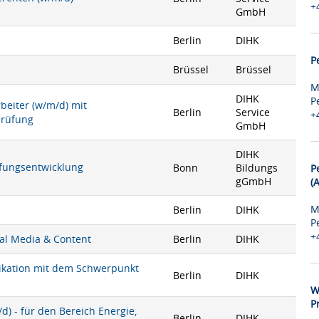
+
GmbH
Berlin
DIHK
P
Brüssel
Brüssel
M
DIHK
P
rbeiter (w/m/d) mit
Berlin
Service
+
prüfung
GmbH
DIHK
rüfungsentwicklung
Bonn
Bildungs
P
gGmbH
(
M
Berlin
DIHK
P
+
ial Media & Content
Berlin
DIHK
nikation mit dem Schwerpunkt
Berlin
DIHK
W
P
) - für den Bereich Energie,
Berlin
DIHK