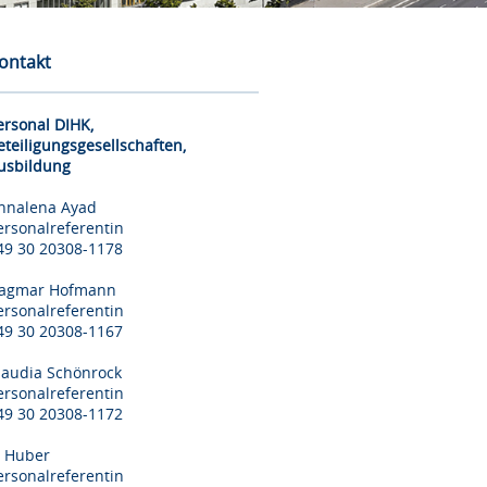
ontakt
ersonal DIHK,
eteiligungsgesellschaften,
usbildung
nnalena Ayad
ersonalreferentin
49 30 20308-1178
agmar Hofmann
ersonalreferentin
49 30 20308-1167
laudia Schönrock
ersonalreferentin
49 30 20308-1172
il Huber
ersonalreferentin