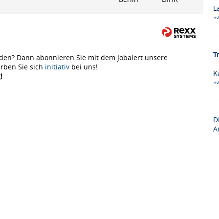
L
+
T
den? Dann abonnieren Sie mit dem Jobalert unsere
rben Sie sich
initiativ
bei uns!
K
!
+
D
A