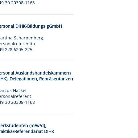
49 30 20308-1163
ersonal DIHK-Bildungs gGmbH
artina Scharpenberg
ersonalreferentin
49 228 6205-225
ersonal Auslandshandelskammern
AHK), Delegationen, Repräsentanzen
arcus Hackel
ersonalreferent
49 30 20308-1168
erkstudenten (m/w/d),
raktika/Referendariat DIHK