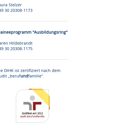
aura Stelzer
49 30 20308-1173
raineeprogramm "Ausbildungsring"
aren Hildebrandt
49 30 20308-1175
ie DIHK ist zertifiziert nach dem
udit „beruf
und
familie“.