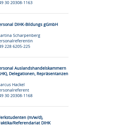
49 30 20308-1163
ersonal DIHK-Bildungs gGmbH
artina Scharpenberg
ersonalreferentin
49 228 6205-225
ersonal Auslandshandelskammern
AHK), Delegationen, Repräsentanzen
arcus Hackel
ersonalreferent
49 30 20308-1168
erkstudenten (m/w/d),
raktika/Referendariat DIHK