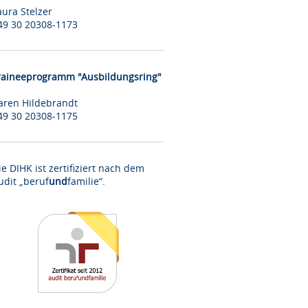
aura Stelzer
49 30 20308-1173
raineeprogramm "Ausbildungsring"
aren Hildebrandt
49 30 20308-1175
ie DIHK ist zertifiziert nach dem
udit „beruf
und
familie“.