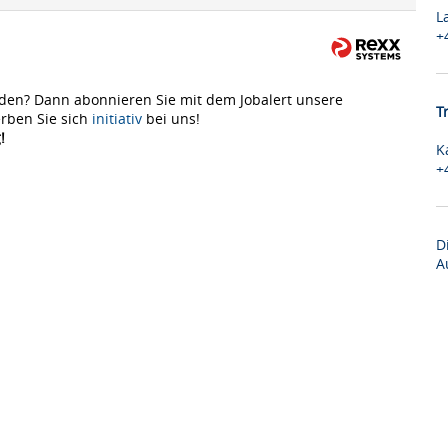
L
+
den? Dann abonnieren Sie mit dem Jobalert unsere
T
rben Sie sich
initiativ
bei uns!
!
K
+
D
A