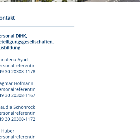
ontakt
ersonal DIHK,
eteiligungsgesellschaften,
usbildung
nnalena Ayad
ersonalreferentin
49 30 20308-1178
agmar Hofmann
ersonalreferentin
49 30 20308-1167
laudia Schönrock
ersonalreferentin
49 30 20308-1172
il Huber
ersonalreferentin