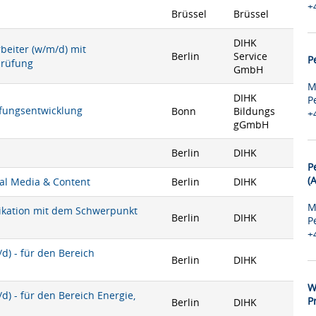
+
Brüssel
Brüssel
DIHK
rbeiter (w/m/d) mit
Berlin
Service
P
prüfung
GmbH
M
DIHK
P
rüfungsentwicklung
Bonn
Bildungs
+
gGmbH
Berlin
DIHK
P
(
ial Media & Content
Berlin
DIHK
M
nikation mit dem Schwerpunkt
Berlin
DIHK
P
+
) - für den Bereich
Berlin
DIHK
W
) - für den Bereich Energie,
P
Berlin
DIHK