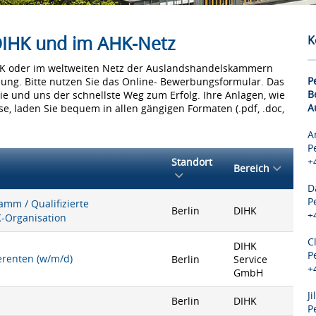
 DIHK und im AHK-Netz
K
IHK oder im weltweiten Netz der Auslandshandelskammern
P
bung. Bitte nutzen Sie das Online- Bewerbungsformular. Das
B
Sie und uns der schnellste Weg zum Erfolg. Ihre Anlagen, wie
A
e, laden Sie bequem in allen gängigen Formaten (.pdf, .doc,
A
P
+
Standort
Bereich
D
P
mm / Qualifizierte
Berlin
DIHK
+
K-Organisation
C
DIHK
P
ferenten (w/m/d)
Berlin
Service
+
GmbH
J
Berlin
DIHK
P