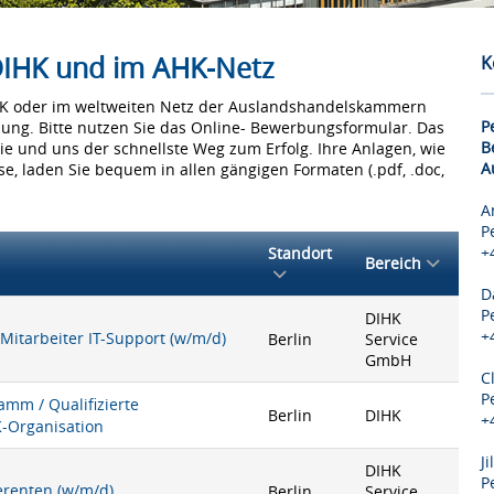
 DIHK und im AHK-Netz
K
IHK oder im weltweiten Netz der Auslandshandelskammern
P
bung. Bitte nutzen Sie das Online- Bewerbungsformular. Das
B
Sie und uns der schnellste Weg zum Erfolg. Ihre Anlagen, wie
A
e, laden Sie bequem in allen gängigen Formaten (.pdf, .doc,
A
P
+
Standort
Bereich
D
P
DIHK
+
 Mitarbeiter IT-Support (w/m/d)
Berlin
Service
GmbH
C
P
mm / Qualifizierte
Berlin
DIHK
+
K-Organisation
J
DIHK
P
ferenten (w/m/d)
Berlin
Service