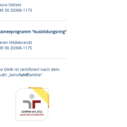
aura Stelzer
49 30 20308-1173
raineeprogramm "Ausbildungsring"
aren Hildebrandt
49 30 20308-1175
ie DIHK ist zertifiziert nach dem
udit „beruf
und
familie“.