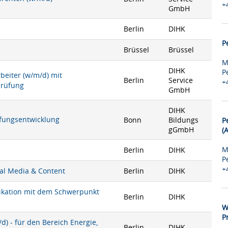
+
GmbH
Berlin
DIHK
P
Brüssel
Brüssel
M
DIHK
P
rbeiter (w/m/d) mit
Berlin
Service
+
prüfung
GmbH
DIHK
rüfungsentwicklung
Bonn
Bildungs
P
gGmbH
(
M
Berlin
DIHK
P
+
ial Media & Content
Berlin
DIHK
nikation mit dem Schwerpunkt
Berlin
DIHK
W
P
) - für den Bereich Energie,
Berlin
DIHK