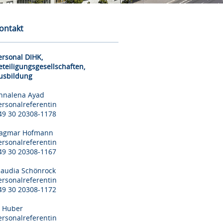
ontakt
ersonal DIHK,
eteiligungsgesellschaften,
usbildung
nnalena Ayad
ersonalreferentin
49 30 20308-1178
agmar Hofmann
ersonalreferentin
49 30 20308-1167
laudia Schönrock
ersonalreferentin
49 30 20308-1172
il Huber
ersonalreferentin