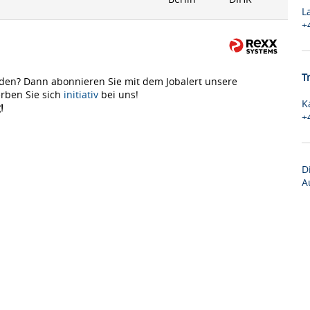
L
+
T
den? Dann abonnieren Sie mit dem Jobalert unsere
rben Sie sich
initiativ
bei uns!
K
!
+
D
A