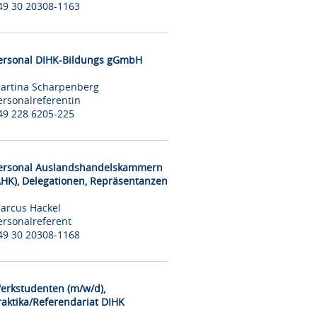
49 30 20308-1163
ersonal DIHK-Bildungs gGmbH
artina Scharpenberg
ersonalreferentin
49 228 6205-225
ersonal Auslandshandelskammern
AHK), Delegationen, Repräsentanzen
arcus Hackel
ersonalreferent
49 30 20308-1168
erkstudenten (m/w/d),
raktika/Referendariat DIHK