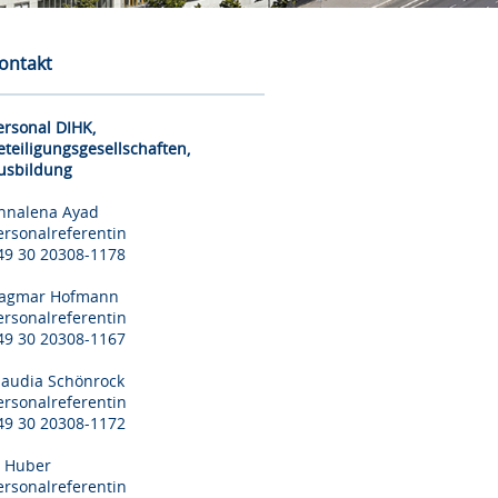
ontakt
ersonal DIHK,
eteiligungsgesellschaften,
usbildung
nnalena Ayad
ersonalreferentin
49 30 20308-1178
agmar Hofmann
ersonalreferentin
49 30 20308-1167
laudia Schönrock
ersonalreferentin
49 30 20308-1172
il Huber
ersonalreferentin