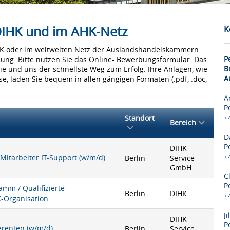
 DIHK und im AHK-Netz
K
IHK oder im weltweiten Netz der Auslandshandelskammern
P
bung. Bitte nutzen Sie das Online- Bewerbungsformular. Das
B
Sie und uns der schnellste Weg zum Erfolg. Ihre Anlagen, wie
A
e, laden Sie bequem in allen gängigen Formaten (.pdf, .doc,
A
P
+
Standort
Bereich
D
P
DIHK
+
 Mitarbeiter IT-Support (w/m/d)
Berlin
Service
GmbH
C
P
mm / Qualifizierte
Berlin
DIHK
+
K-Organisation
J
DIHK
P
ferenten (w/m/d)
Berlin
Service