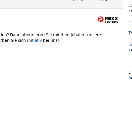
L
+
T
den? Dann abonnieren Sie mit dem Jobalert unsere
rben Sie sich
initiativ
bei uns!
K
!
+
D
A