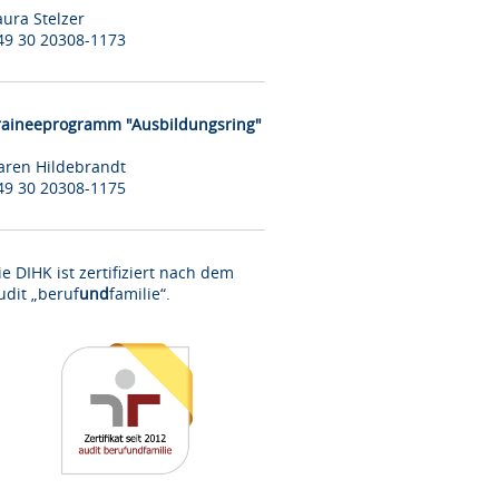
aura Stelzer
49 30 20308-1173
raineeprogramm "Ausbildungsring"
aren Hildebrandt
49 30 20308-1175
ie DIHK ist zertifiziert nach dem
udit „beruf
und
familie“.