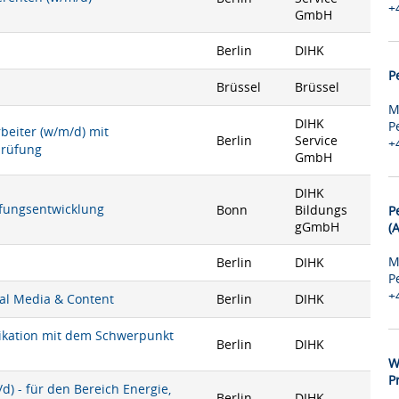
+
GmbH
Berlin
DIHK
P
Brüssel
Brüssel
M
DIHK
P
rbeiter (w/m/d) mit
Berlin
Service
+
prüfung
GmbH
DIHK
rüfungsentwicklung
Bonn
Bildungs
P
gGmbH
(
M
Berlin
DIHK
P
+
ial Media & Content
Berlin
DIHK
nikation mit dem Schwerpunkt
Berlin
DIHK
W
P
) - für den Bereich Energie,
Berlin
DIHK