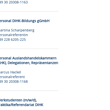
49 30 20308-1163
ersonal DIHK-Bildungs gGmbH
artina Scharpenberg
ersonalreferentin
49 228 6205-225
ersonal Auslandshandelskammern
AHK), Delegationen, Repräsentanzen
arcus Hackel
ersonalreferent
49 30 20308-1168
erkstudenten (m/w/d),
raktika/Referendariat DIHK