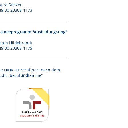
aura Stelzer
49 30 20308-1173
raineeprogramm "Ausbildungsring"
aren Hildebrandt
49 30 20308-1175
ie DIHK ist zertifiziert nach dem
udit „beruf
und
familie“.