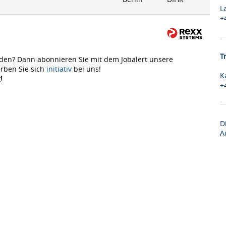
L
+
T
den? Dann abonnieren Sie mit dem Jobalert unsere
rben Sie sich
initiativ
bei uns!
K
!
+
D
A