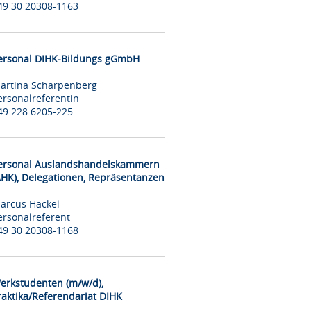
49 30 20308-1163
ersonal DIHK-Bildungs gGmbH
artina Scharpenberg
ersonalreferentin
49 228 6205-225
ersonal Auslandshandelskammern
AHK), Delegationen, Repräsentanzen
arcus Hackel
ersonalreferent
49 30 20308-1168
erkstudenten (m/w/d),
raktika/Referendariat DIHK