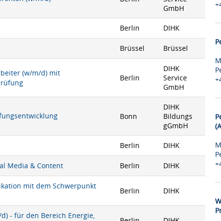
+
GmbH
Berlin
DIHK
P
Brüssel
Brüssel
M
DIHK
P
rbeiter (w/m/d) mit
Berlin
Service
+
prüfung
GmbH
DIHK
rüfungsentwicklung
Bonn
Bildungs
P
gGmbH
(
M
Berlin
DIHK
P
+
ial Media & Content
Berlin
DIHK
nikation mit dem Schwerpunkt
Berlin
DIHK
W
P
) - für den Bereich Energie,
Berlin
DIHK