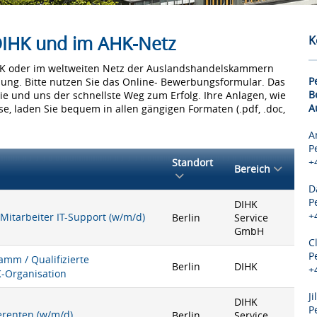
 DIHK und im AHK-Netz
K
IHK oder im weltweiten Netz der Auslandshandelskammern
P
bung. Bitte nutzen Sie das Online- Bewerbungsformular. Das
B
Sie und uns der schnellste Weg zum Erfolg. Ihre Anlagen, wie
A
e, laden Sie bequem in allen gängigen Formaten (.pdf, .doc,
A
P
+
Standort
Bereich
D
P
DIHK
+
 Mitarbeiter IT-Support (w/m/d)
Berlin
Service
GmbH
C
P
mm / Qualifizierte
Berlin
DIHK
+
K-Organisation
J
DIHK
P
ferenten (w/m/d)
Berlin
Service