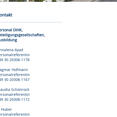
ontakt
ersonal DIHK,
eteiligungsgesellschaften,
usbildung
nnalena Ayad
ersonalreferentin
49 30 20308-1178
agmar Hofmann
ersonalreferentin
49 30 20308-1167
laudia Schönrock
ersonalreferentin
49 30 20308-1172
il Huber
ersonalreferentin