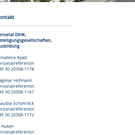
ontakt
ersonal DIHK,
eteiligungsgesellschaften,
usbildung
nnalena Ayad
ersonalreferentin
49 30 20308-1178
agmar Hofmann
ersonalreferentin
49 30 20308-1167
laudia Schönrock
ersonalreferentin
49 30 20308-1172
il Huber
ersonalreferentin