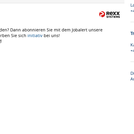
L
+
den? Dann abonnieren Sie mit dem Jobalert unsere
T
rben Sie sich
initiativ
bei uns!
!
K
+
D
A