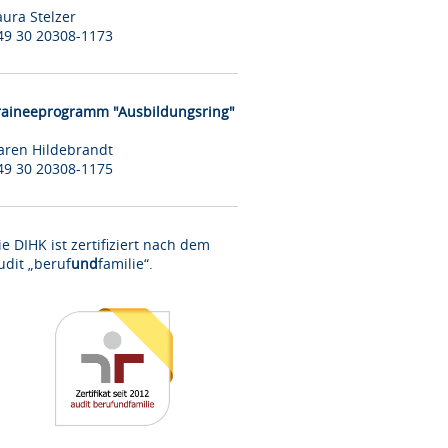
aura Stelzer
49 30 20308-1173
raineeprogramm "Ausbildungsring"
aren Hildebrandt
49 30 20308-1175
ie DIHK ist zertifiziert nach dem
udit „beruf
und
familie“.