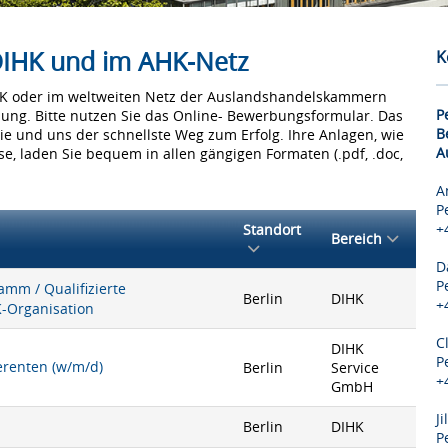
 DIHK und im AHK-Netz
K
IHK oder im weltweiten Netz der Auslandshandelskammern
P
bung. Bitte nutzen Sie das Online- Bewerbungsformular. Das
B
Sie und uns der schnellste Weg zum Erfolg. Ihre Anlagen, wie
A
e, laden Sie bequem in allen gängigen Formaten (.pdf, .doc,
A
P
+
Standort
Bereich
D
P
mm / Qualifizierte
Berlin
DIHK
+
K-Organisation
C
DIHK
P
ferenten (w/m/d)
Berlin
Service
+
GmbH
J
Berlin
DIHK
P