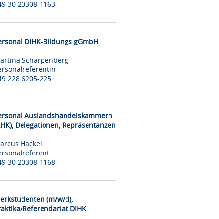
49 30 20308-1163
ersonal DIHK-Bildungs gGmbH
artina Scharpenberg
ersonalreferentin
49 228 6205-225
ersonal Auslandshandelskammern
AHK), Delegationen, Repräsentanzen
arcus Hackel
ersonalreferent
49 30 20308-1168
erkstudenten (m/w/d),
raktika/Referendariat DIHK