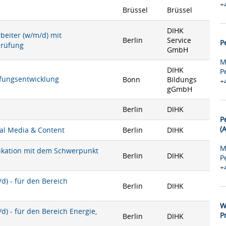
+
Brüssel
Brüssel
DIHK
rbeiter (w/m/d) mit
Berlin
Service
P
prüfung
GmbH
M
DIHK
P
rüfungsentwicklung
Bonn
Bildungs
+
gGmbH
Berlin
DIHK
P
(
ial Media & Content
Berlin
DIHK
M
nikation mit dem Schwerpunkt
Berlin
DIHK
P
+
) - für den Bereich
Berlin
DIHK
W
) - für den Bereich Energie,
P
Berlin
DIHK