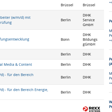
+
Brüssel
Brüssel
DIHK
rbeiter (w/m/d) mit
Berlin
Service
P
prüfung
GmbH
M
DIHK
P
rüfungsentwicklung
Bonn
Bildungs
+
gGmbH
Berlin
DIHK
P
(
ial Media & Content
Berlin
DIHK
M
) - für den Bereich
Berlin
DIHK
P
+
) - für den Bereich Energie,
Berlin
DIHK
W
P