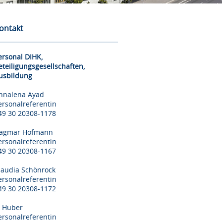
ontakt
ersonal DIHK,
eteiligungsgesellschaften,
usbildung
nnalena Ayad
ersonalreferentin
49 30 20308-1178
agmar Hofmann
ersonalreferentin
49 30 20308-1167
laudia Schönrock
ersonalreferentin
49 30 20308-1172
il Huber
ersonalreferentin