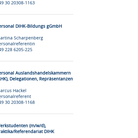
49 30 20308-1163
ersonal DIHK-Bildungs gGmbH
artina Scharpenberg
ersonalreferentin
49 228 6205-225
ersonal Auslandshandelskammern
AHK), Delegationen, Repräsentanzen
arcus Hackel
ersonalreferent
49 30 20308-1168
erkstudenten (m/w/d),
raktika/Referendariat DIHK