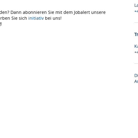
L
+
den? Dann abonnieren Sie mit dem Jobalert unsere
rben Sie sich
initiativ
bei uns!
!
T
K
+
D
A