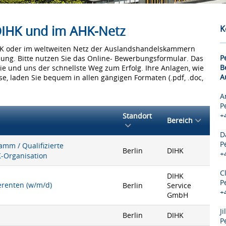
 DIHK und im AHK-Netz
K
IHK oder im weltweiten Netz der Auslandshandelskammern
P
bung. Bitte nutzen Sie das Online- Bewerbungsformular. Das
B
Sie und uns der schnellste Weg zum Erfolg. Ihre Anlagen, wie
A
e, laden Sie bequem in allen gängigen Formaten (.pdf, .doc,
A
P
+
Standort
Bereich
D
P
mm / Qualifizierte
Berlin
DIHK
+
K-Organisation
C
DIHK
P
ferenten (w/m/d)
Berlin
Service
+
GmbH
J
Berlin
DIHK
P