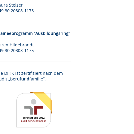
aura Stelzer
49 30 20308-1173
raineeprogramm "Ausbildungsring"
aren Hildebrandt
49 30 20308-1175
ie DIHK ist zertifiziert nach dem
udit „beruf
und
familie“.