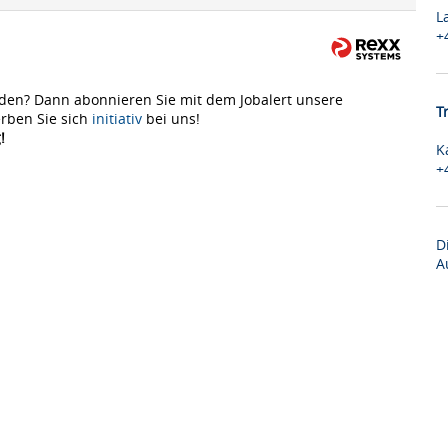
L
+
den? Dann abonnieren Sie mit dem Jobalert unsere
T
rben Sie sich
initiativ
bei uns!
!
K
+
D
A