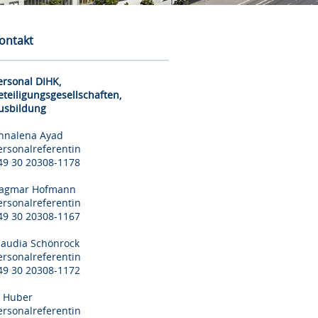
ontakt
ersonal DIHK,
eteiligungsgesellschaften,
usbildung
nnalena Ayad
ersonalreferentin
49 30 20308-1178
agmar Hofmann
ersonalreferentin
49 30 20308-1167
laudia Schönrock
ersonalreferentin
49 30 20308-1172
il Huber
ersonalreferentin