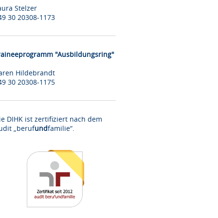
aura Stelzer
49 30 20308-1173
raineeprogramm "Ausbildungsring"
aren Hildebrandt
49 30 20308-1175
ie DIHK ist zertifiziert nach dem
udit „beruf
und
familie“.