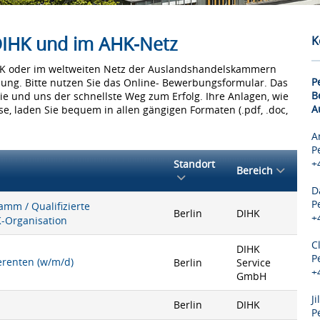
 DIHK und im AHK-Netz
K
IHK oder im weltweiten Netz der Auslandshandelskammern
P
bung. Bitte nutzen Sie das Online- Bewerbungsformular. Das
B
Sie und uns der schnellste Weg zum Erfolg. Ihre Anlagen, wie
A
e, laden Sie bequem in allen gängigen Formaten (.pdf, .doc,
A
P
+
Standort
Bereich
D
P
mm / Qualifizierte
Berlin
DIHK
+
K-Organisation
C
DIHK
P
ferenten (w/m/d)
Berlin
Service
+
GmbH
J
Berlin
DIHK
P