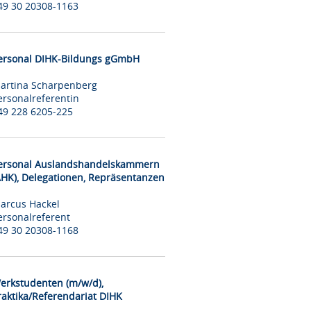
49 30 20308-1163
ersonal DIHK-Bildungs gGmbH
artina Scharpenberg
ersonalreferentin
49 228 6205-225
ersonal Auslandshandelskammern
AHK), Delegationen, Repräsentanzen
arcus Hackel
ersonalreferent
49 30 20308-1168
erkstudenten (m/w/d),
raktika/Referendariat DIHK