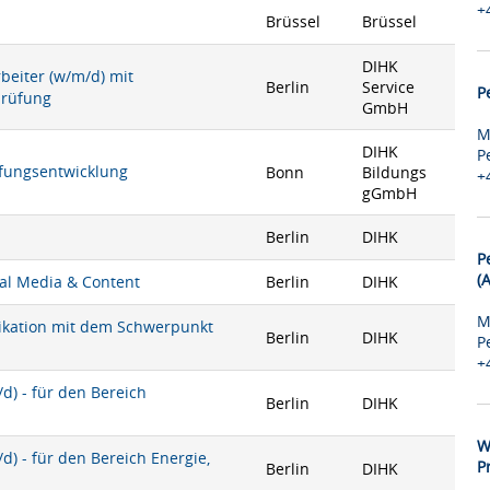
+
Brüssel
Brüssel
DIHK
rbeiter (w/m/d) mit
Berlin
Service
P
prüfung
GmbH
M
DIHK
P
rüfungsentwicklung
Bonn
Bildungs
+
gGmbH
Berlin
DIHK
P
(
ial Media & Content
Berlin
DIHK
M
nikation mit dem Schwerpunkt
Berlin
DIHK
P
+
) - für den Bereich
Berlin
DIHK
W
) - für den Bereich Energie,
P
Berlin
DIHK