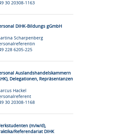
49 30 20308-1163
ersonal DIHK-Bildungs gGmbH
artina Scharpenberg
ersonalreferentin
49 228 6205-225
ersonal Auslandshandelskammern
AHK), Delegationen, Repräsentanzen
arcus Hackel
ersonalreferent
49 30 20308-1168
erkstudenten (m/w/d),
raktika/Referendariat DIHK