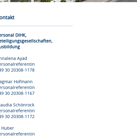
ontakt
ersonal DIHK,
eteiligungsgesellschaften,
usbildung
nnalena Ayad
ersonalreferentin
49 30 20308-1178
agmar Hofmann
ersonalreferentin
49 30 20308-1167
laudia Schönrock
ersonalreferentin
49 30 20308-1172
il Huber
ersonalreferentin