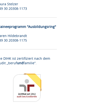
aura Stelzer
49 30 20308-1173
raineeprogramm "Ausbildungsring"
aren Hildebrandt
49 30 20308-1175
ie DIHK ist zertifiziert nach dem
udit „beruf
und
familie“.