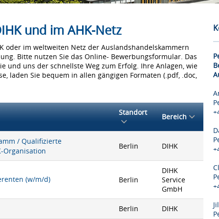
 DIHK und im AHK-Netz
K
IHK oder im weltweiten Netz der Auslandshandelskammern
P
bung. Bitte nutzen Sie das Online- Bewerbungsformular. Das
B
Sie und uns der schnellste Weg zum Erfolg. Ihre Anlagen, wie
A
e, laden Sie bequem in allen gängigen Formaten (.pdf, .doc,
A
P
+
Standort
Bereich
D
P
mm / Qualifizierte
Berlin
DIHK
+
K-Organisation
C
DIHK
P
ferenten (w/m/d)
Berlin
Service
+
GmbH
J
Berlin
DIHK
P