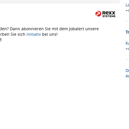
L
+
den? Dann abonnieren Sie mit dem Jobalert unsere
T
rben Sie sich
initiativ
bei uns!
!
K
+
D
A