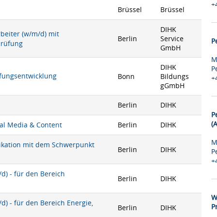
+
Brüssel
Brüssel
DIHK
rbeiter (w/m/d) mit
Berlin
Service
P
prüfung
GmbH
M
DIHK
P
rüfungsentwicklung
Bonn
Bildungs
+
gGmbH
Berlin
DIHK
P
(
ial Media & Content
Berlin
DIHK
M
nikation mit dem Schwerpunkt
Berlin
DIHK
P
+
) - für den Bereich
Berlin
DIHK
W
) - für den Bereich Energie,
P
Berlin
DIHK