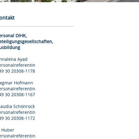
ontakt
ersonal DIHK,
eteiligungsgesellschaften,
usbildung
nnalena Ayad
ersonalreferentin
49 30 20308-1178
agmar Hofmann
ersonalreferentin
49 30 20308-1167
laudia Schönrock
ersonalreferentin
49 30 20308-1172
il Huber
ersonalreferentin