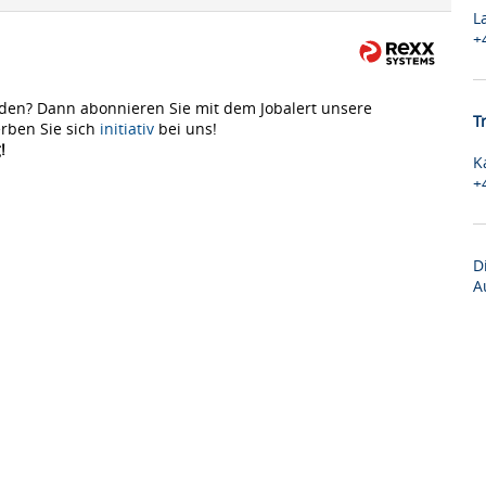
L
+
den? Dann abonnieren Sie mit dem Jobalert unsere
T
rben Sie sich
initiativ
bei uns!
!
K
+
D
A