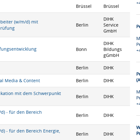
+
Brüssel
Brüssel
DIHK
rbeiter (w/m/d) mit
Berlin
Service
P
prüfung
GmbH
M
DIHK
P
rüfungsentwicklung
Bonn
Bildungs
+
gGmbH
Berlin
DIHK
P
(
ial Media & Content
Berlin
DIHK
M
nikation mit dem Schwerpunkt
Berlin
DIHK
P
+
) - für den Bereich
Berlin
DIHK
W
) - für den Bereich Energie,
P
Berlin
DIHK