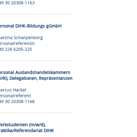
49 30 20308-1163
ersonal DIHK-Bildungs gGmbH
artina Scharpenberg
ersonalreferentin
49 228 6205-225
ersonal Auslandshandelskammern
AHK), Delegationen, Repräsentanzen
arcus Hackel
ersonalreferent
49 30 20308-1168
erkstudenten (m/w/d),
raktika/Referendariat DIHK