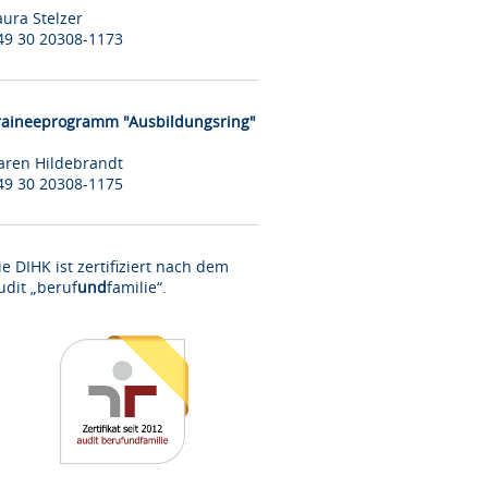
aura Stelzer
49 30 20308-1173
raineeprogramm "Ausbildungsring"
aren Hildebrandt
49 30 20308-1175
ie DIHK ist zertifiziert nach dem
udit „beruf
und
familie“.