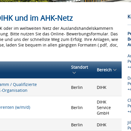
 DIHK und im AHK-Netz
K
IHK oder im weltweiten Netz der Auslandshandelskammern
P
bung. Bitte nutzen Sie das Online- Bewerbungsformular. Das
B
Sie und uns der schnellste Weg zum Erfolg. Ihre Anlagen, wie
A
e, laden Sie bequem in allen gängigen Formaten (.pdf, .doc,
A
P
+
Standort
Bereich
D
P
mm / Qualifizierte
Berlin
DIHK
+
K-Organisation
C
DIHK
P
ferenten (w/m/d)
Berlin
Service
+
GmbH
J
Berlin
DIHK
P