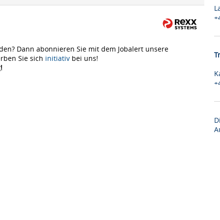
L
+
den? Dann abonnieren Sie mit dem Jobalert unsere
T
rben Sie sich
initiativ
bei uns!
!
K
+
D
A