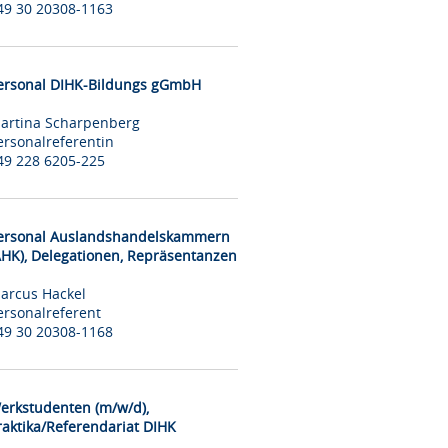
49 30 20308-1163
ersonal DIHK-Bildungs gGmbH
artina Scharpenberg
ersonalreferentin
49 228 6205-225
ersonal Auslandshandelskammern
AHK), Delegationen, Repräsentanzen
arcus Hackel
ersonalreferent
49 30 20308-1168
erkstudenten (m/w/d),
raktika/Referendariat DIHK