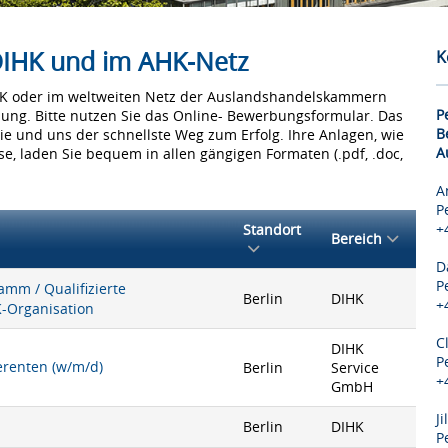
 DIHK und im AHK-Netz
K
IHK oder im weltweiten Netz der Auslandshandelskammern
P
bung. Bitte nutzen Sie das Online- Bewerbungsformular. Das
B
Sie und uns der schnellste Weg zum Erfolg. Ihre Anlagen, wie
A
e, laden Sie bequem in allen gängigen Formaten (.pdf, .doc,
A
P
+
Standort
Bereich
D
P
mm / Qualifizierte
Berlin
DIHK
+
K-Organisation
C
DIHK
P
ferenten (w/m/d)
Berlin
Service
+
GmbH
J
Berlin
DIHK
P