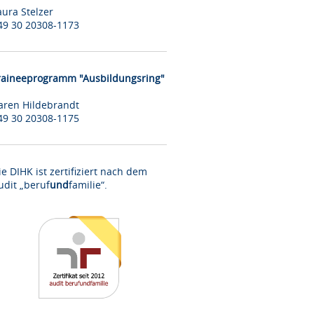
aura Stelzer
49 30 20308-1173
raineeprogramm "Ausbildungsring"
aren Hildebrandt
49 30 20308-1175
ie DIHK ist zertifiziert nach dem
udit „beruf
und
familie“.