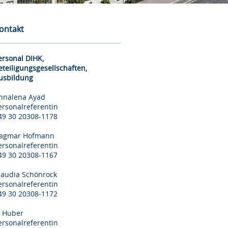
ontakt
ersonal DIHK,
eteiligungsgesellschaften,
usbildung
nnalena Ayad
ersonalreferentin
49 30 20308-1178
agmar Hofmann
ersonalreferentin
49 30 20308-1167
laudia Schönrock
ersonalreferentin
49 30 20308-1172
il Huber
ersonalreferentin