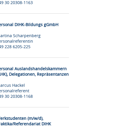
49 30 20308-1163
ersonal DIHK-Bildungs gGmbH
artina Scharpenberg
ersonalreferentin
49 228 6205-225
ersonal Auslandshandelskammern
AHK), Delegationen, Repräsentanzen
arcus Hackel
ersonalreferent
49 30 20308-1168
erkstudenten (m/w/d),
raktika/Referendariat DIHK