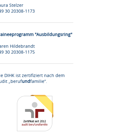
aura Stelzer
49 30 20308-1173
raineeprogramm "Ausbildungsring"
aren Hildebrandt
49 30 20308-1175
ie DIHK ist zertifiziert nach dem
udit „beruf
und
familie“.