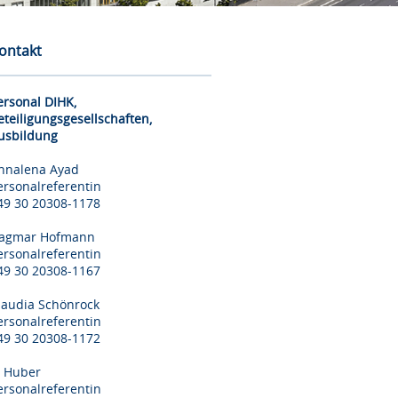
ontakt
ersonal DIHK,
eteiligungsgesellschaften,
usbildung
nnalena Ayad
ersonalreferentin
49 30 20308-1178
agmar Hofmann
ersonalreferentin
49 30 20308-1167
laudia Schönrock
ersonalreferentin
49 30 20308-1172
il Huber
ersonalreferentin