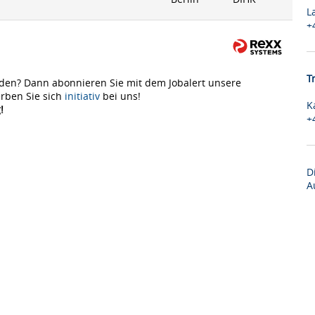
L
+
T
den? Dann abonnieren Sie mit dem Jobalert unsere
rben Sie sich
initiativ
bei uns!
K
!
+
D
A