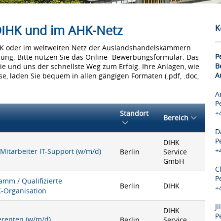
 DIHK und im AHK-Netz
K
IHK oder im weltweiten Netz der Auslandshandelskammern
P
bung. Bitte nutzen Sie das Online- Bewerbungsformular. Das
B
Sie und uns der schnellste Weg zum Erfolg. Ihre Anlagen, wie
A
e, laden Sie bequem in allen gängigen Formaten (.pdf, .doc,
A
P
+
Standort
Bereich
D
P
DIHK
+
 Mitarbeiter IT-Support (w/m/d)
Berlin
Service
GmbH
C
P
mm / Qualifizierte
Berlin
DIHK
+
K-Organisation
J
DIHK
P
ferenten (w/m/d)
Berlin
Service