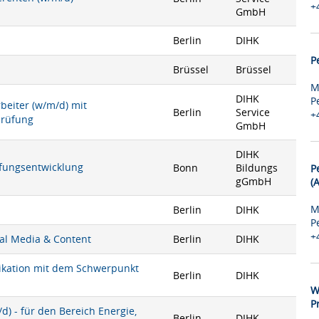
+
GmbH
Berlin
DIHK
P
Brüssel
Brüssel
M
DIHK
P
rbeiter (w/m/d) mit
Berlin
Service
+
prüfung
GmbH
DIHK
rüfungsentwicklung
Bonn
Bildungs
P
gGmbH
(
M
Berlin
DIHK
P
+
ial Media & Content
Berlin
DIHK
nikation mit dem Schwerpunkt
Berlin
DIHK
W
P
) - für den Bereich Energie,
Berlin
DIHK