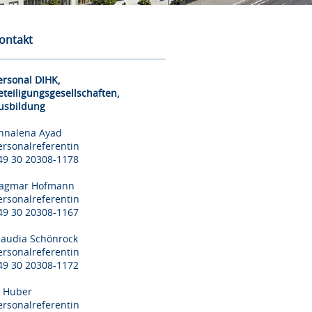
ontakt
ersonal DIHK,
eteiligungsgesellschaften,
usbildung
nnalena Ayad
ersonalreferentin
49 30 20308-1178
agmar Hofmann
ersonalreferentin
49 30 20308-1167
laudia Schönrock
ersonalreferentin
49 30 20308-1172
il Huber
ersonalreferentin