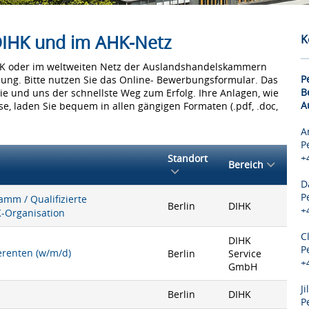
 DIHK und im AHK-Netz
K
IHK oder im weltweiten Netz der Auslandshandelskammern
P
bung. Bitte nutzen Sie das Online- Bewerbungsformular. Das
B
Sie und uns der schnellste Weg zum Erfolg. Ihre Anlagen, wie
A
e, laden Sie bequem in allen gängigen Formaten (.pdf, .doc,
A
P
+
Standort
Bereich
D
P
mm / Qualifizierte
Berlin
DIHK
+
K-Organisation
C
DIHK
P
ferenten (w/m/d)
Berlin
Service
+
GmbH
J
Berlin
DIHK
P