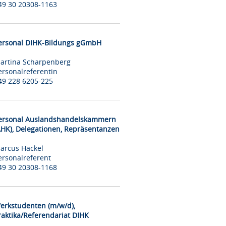
49 30 20308-1163
ersonal DIHK-Bildungs gGmbH
artina Scharpenberg
ersonalreferentin
49 228 6205-225
ersonal Auslandshandelskammern
AHK), Delegationen, Repräsentanzen
arcus Hackel
ersonalreferent
49 30 20308-1168
erkstudenten (m/w/d),
raktika/Referendariat DIHK