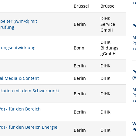
+
Brüssel
Brüssel
DIHK
rbeiter (w/m/d) mit
Berlin
Service
P
prüfung
GmbH
M
DIHK
P
rüfungsentwicklung
Bonn
Bildungs
+
gGmbH
Berlin
DIHK
P
(
ial Media & Content
Berlin
DIHK
M
nikation mit dem Schwerpunkt
Berlin
DIHK
P
+
) - für den Bereich
Berlin
DIHK
W
) - für den Bereich Energie,
P
Berlin
DIHK