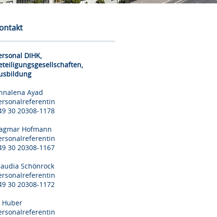
ontakt
ersonal DIHK,
eteiligungsgesellschaften,
usbildung
nnalena Ayad
ersonalreferentin
49 30 20308-1178
agmar Hofmann
ersonalreferentin
49 30 20308-1167
laudia Schönrock
ersonalreferentin
49 30 20308-1172
il Huber
ersonalreferentin