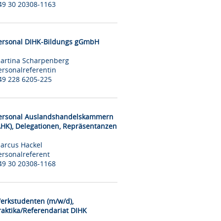
49 30 20308-1163
ersonal DIHK-Bildungs gGmbH
artina Scharpenberg
ersonalreferentin
49 228 6205-225
ersonal Auslandshandelskammern
AHK), Delegationen, Repräsentanzen
arcus Hackel
ersonalreferent
49 30 20308-1168
erkstudenten (m/w/d),
raktika/Referendariat DIHK