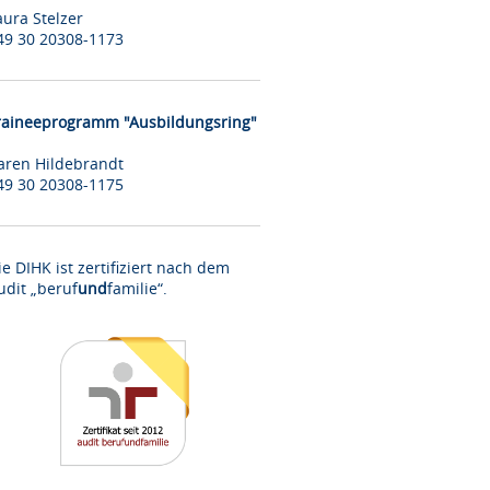
aura Stelzer
49 30 20308-1173
raineeprogramm "Ausbildungsring"
aren Hildebrandt
49 30 20308-1175
ie DIHK ist zertifiziert nach dem
udit „beruf
und
familie“.