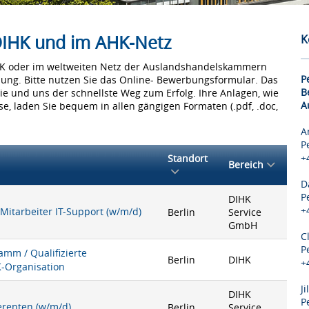
 DIHK und im AHK-Netz
K
IHK oder im weltweiten Netz der Auslandshandelskammern
P
bung. Bitte nutzen Sie das Online- Bewerbungsformular. Das
B
Sie und uns der schnellste Weg zum Erfolg. Ihre Anlagen, wie
A
e, laden Sie bequem in allen gängigen Formaten (.pdf, .doc,
A
P
+
Standort
Bereich
D
P
DIHK
+
 Mitarbeiter IT-Support (w/m/d)
Berlin
Service
GmbH
C
P
mm / Qualifizierte
Berlin
DIHK
+
K-Organisation
J
DIHK
P
ferenten (w/m/d)
Berlin
Service