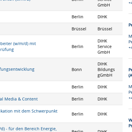
+
GmbH
Berlin
DIHK
P
Brüssel
Brüssel
M
DIHK
P
rbeiter (w/m/d) mit
Berlin
Service
+
prüfung
GmbH
DIHK
rüfungsentwicklung
Bonn
Bildungs
P
gGmbH
(
M
Berlin
DIHK
P
+
ial Media & Content
Berlin
DIHK
nikation mit dem Schwerpunkt
Berlin
DIHK
W
P
) - für den Bereich Energie,
Berlin
DIHK