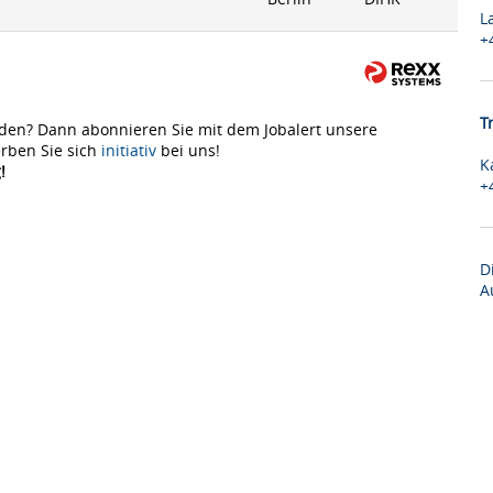
L
+
T
den? Dann abonnieren Sie mit dem Jobalert unsere
rben Sie sich
initiativ
bei uns!
K
!
+
D
A